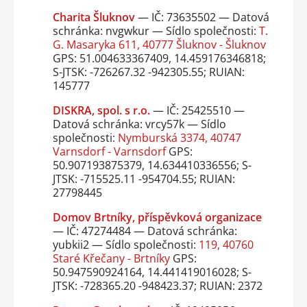
Charita Šluknov
— IČ: 73635502 — Datová
schránka: nvgwkur — Sídlo společnosti:
T.
G. Masaryka 611, 40777 Šluknov - Šluknov
GPS: 51.004633367409, 14.459176346818;
S-JTSK: -726267.32 -942305.55; RUIAN:
145777
DISKRA, spol. s r.o.
— IČ: 25425510 —
Datová schránka: vrcy57k — Sídlo
společnosti:
Nymburská 3374, 40747
Varnsdorf - Varnsdorf
GPS:
50.907193875379, 14.634410336556; S-
JTSK: -715525.11 -954704.55; RUIAN:
27798445
Domov Brtníky, příspěvková organizace
— IČ: 47274484 — Datová schránka:
yubkii2 — Sídlo společnosti:
119, 40760
Staré Křečany - Brtníky
GPS:
50.947590924164, 14.441419016028; S-
JTSK: -728365.20 -948423.37; RUIAN: 2372