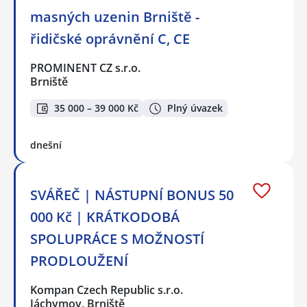
masných uzenin Brniště -
řidičské oprávnění C, CE
PROMINENT CZ s.r.o.
Brniště
35 000 – 39 000 Kč
Plný úvazek
dnešní
SVÁŘEČ | NÁSTUPNÍ BONUS 50
000 Kč | KRÁTKODOBÁ
SPOLUPRÁCE S MOŽNOSTÍ
PRODLOUŽENÍ
Kompan Czech Republic s.r.o.
Jáchymov, Brniště