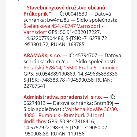
" Stavební bytové družstvo občanů
Průkopník "
— IČ: 00041530 — Datová
schránka: bw4mz8u — Sídlo společnosti:
Štefánikova 454, 40747 Varnsdorf -
Varnsdorf
GPS: 50.914332017227,
14.622077904486; S-JTSK: -716278.72
-953801.72; RUIAN: 168785
ARAMARK, s.r.o.
— IČ: 45794707 — Datová
schránka: dvum2cu — Sídlo společnosti:
Pekařská 628/14, 15500 Praha 5 - Jinonice
GPS: 50.054889190869, 14.349635838338;
S-JTSK: -748383.78 -1045900.58; RUIAN:
22767541
Administrativa, poradenství, s.r.o.
— IČ:
06274013 — Datová schránka: 5ntm89j —
Sídlo společnosti:
Vojtěcha Kováře 36/30,
40801 Rumburk - Rumburk 2-Horní
Jindřichov
GPS: 50.9447818416,
14.575792219833; S-JTSK: -719050.02
-950008.88; RUIAN: 119156