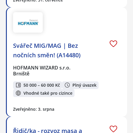
Svářeč MIG/MAG | Bez
nočních směn! (A14480)
HOFMANN WIZARD s.r.o.
Brniště
50 000 – 60 000 Kč
Plný úvazek
Vhodné také pro cizince
Zveřejněno: 3. srpna
Řidič/ka - rozvoz masa a