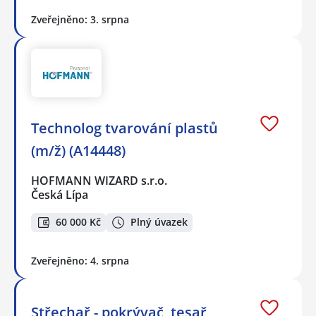
Zveřejněno: 3. srpna
Technolog tvarování plastů
(m/ž) (A14448)
HOFMANN WIZARD s.r.o.
Česká Lípa
60 000 Kč
Plný úvazek
Zveřejněno: 4. srpna
Střechař - pokrývač, tesař