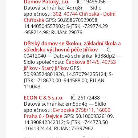
Domov Potoky, z.ú.
— IČ: 19495056 —
Datová schránka: f4qrq8r — Sídlo
společnosti:
302, 40744 Chřibská - Dolní
Chřibská
GPS: 50.858670929098,
14.440504557902; S-JTSK: -729774.29
-958214.98; RUIAN: 29076
Dětský domov se školou, základní škola a
středisko výchovné péče Jiříkov
— IČ:
00412040 — Datová schránka: kd88dp2 —
Sídlo společnosti:
Čapkova 814/5, 40753
Jiříkov - Starý Jiříkov
GPS:
50.993524801826, 14.570794255124; S-
JTSK: -718670.00 -944588.00; RUIAN:
110043
ECON C & S s.r.o.
— IČ: 26172488 —
Datová schránka: em5pq4q — Sídlo
společnosti:
Evropská 2758/11, 16000
Praha 6 - Dejvice
GPS: 50.10009326109,
14.390842342312; S-JTSK: -744773.50
-1041324.44; RUIAN: 73397962