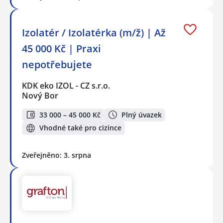
Izolatér / Izolatérka (m/ž) | Až
45 000 Kč | Praxi
nepotřebujete
KDK eko IZOL - CZ s.r.o.
Nový Bor
33 000 – 45 000 Kč
Plný úvazek
Vhodné také pro cizince
Zveřejněno: 3. srpna