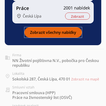
Práce
2001 nabídek
Česká Lípa
Zobrazit
Zobrazit všechny nabídky
Firma
NN Životní pojišťovna N.V., pobočka pro Českou
republiku
Lokalita
Sokolská 287, Česká Lípa, 470 01
Zobrazit na mapě
Smluvní vztah
Pracovní smlouva (HPP)
Práce na živnostenský list (OSVČ)
Jazykové znalosti