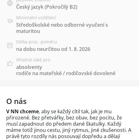
Český jazyk
(Pokročilý B2)
Minimální vzdělání
Středoškolské nebo odborné vyučení s
maturitou
Délka prac. poměru
na dobu neurčitou od 1. 8. 2026
Vhodné také pro
absolventy
rodiče na mateřské / rodičovské dovolené
O nás
V NN chceme
, aby se každý cítil tak, jak je mu
přirozené. Bez přetvářky, bez obav, bez pocitu, že
musí zapadnout do předem dané škatulky. Každý
máme totiž jinou cestu, jiný rytmus, jiné zkušenosti. A
právě tyto rozdíly nás posouvají dopředu a dělají