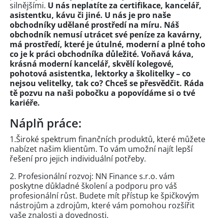
silnějšími.
U nás neplatíte za certifikace, kancelář,
asistentku, kávu či jiné. U nás je pro naše
obchodníky udělané prostředí na míru. Náš
obchodník nemusí utrácet své peníze za kavárny,
má prostředí, které je útulné, moderní a plné toho
co je k práci obchodníka důležité. Voňavá káva,
krásná moderní kancelář, skvělí kolegové,
pohotová asistentka, lektorky a školitelky – co
nejsou velitelky, tak co? Chceš se přesvědčit. Ráda
tě pozvu na naši pobočku a popovídáme si o tvé
kariéře.
Náplň práce:
1.Široké spektrum finančních produktů, které můžete
nabízet našim klientům. To vám umožní najít lepší
řešení pro jejich individuální potřeby.
2. Profesionální rozvoj: NN Finance s.r.o. vám
poskytne důkladné školení a podporu pro váš
profesionální růst. Budete mít přístup ke špičkovým
nástrojům a zdrojům, které vám pomohou rozšířit
vaše znalosti a dovednosti.