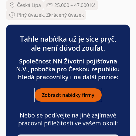
Česká Lípa
25.000 – 47.000 Kč
Plný úvazek
,
Zkrácený úvazek
Tahle nabídka už je sice pryč,
ale není důvod zoufat.
Společnost NN Životní pojišťovna
N.V., pobočka pro Českou republiku
hledá pracovníky i na další pozice:
Zobrazit nabídky firmy
Nebo se podívejte na jiné zajímavé
pracovní příležitosti ve vašem okolí: