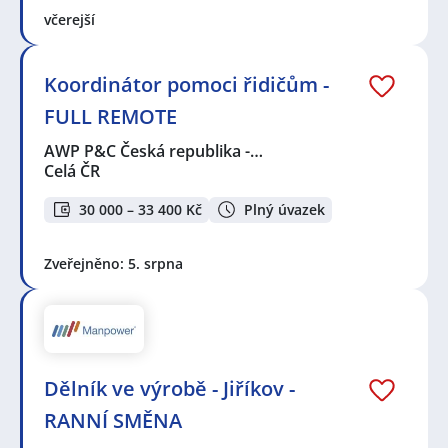
včerejší
Koordinátor pomoci řidičům -
FULL REMOTE
AWP P&C Česká republika -…
Celá ČR
30 000 – 33 400 Kč
Plný úvazek
Zveřejněno: 5. srpna
Dělník ve výrobě - Jiříkov -
RANNÍ SMĚNA