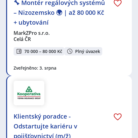
🔧 Montér regálových systémů
– Nizozemsko 🌍 | až 80 000 Kč
+ ubytování
MarkZPro s.r.o.
Celá ČR
70 000 – 80 000 Kč
Plný úvazek
Zveřejněno: 3. srpna
Klientský poradce -
Odstartujte kariéru v
pojišťovnictví (m/ž)