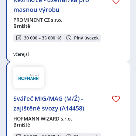
masnou výrobu
PROMINENT CZ s.r.o.
Brniště
30 000 – 35 000 Kč
Plný úvazek
včerejší
Svářeč MIG/MAG (M/Ž) -
zajištěné svozy (A14458)
HOFMANN WIZARD s.r.o.
Brniště