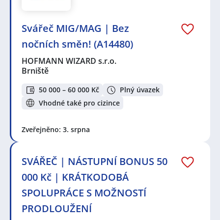
Svářeč MIG/MAG | Bez
nočních směn! (A14480)
HOFMANN WIZARD s.r.o.
Brniště
50 000 – 60 000 Kč
Plný úvazek
Vhodné také pro cizince
Zveřejněno: 3. srpna
SVÁŘEČ | NÁSTUPNÍ BONUS 50
000 Kč | KRÁTKODOBÁ
SPOLUPRÁCE S MOŽNOSTÍ
PRODLOUŽENÍ