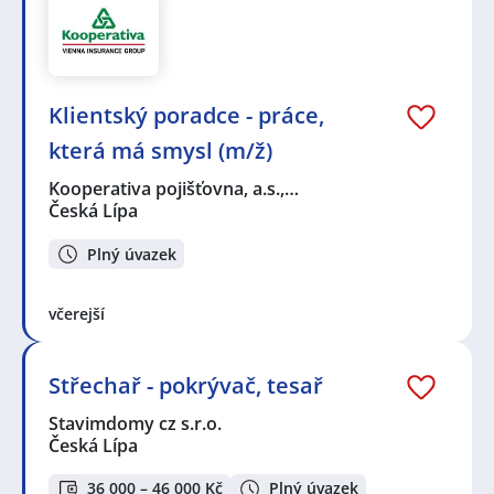
Klientský poradce - práce,
která má smysl (m/ž)
Kooperativa pojišťovna, a.s.,…
Česká Lípa
Plný úvazek
včerejší
Střechař - pokrývač, tesař
Stavimdomy cz s.r.o.
Česká Lípa
36 000 – 46 000 Kč
Plný úvazek