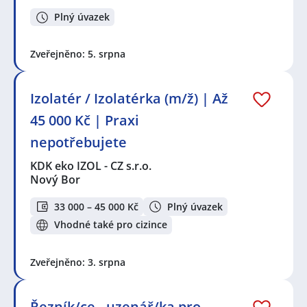
Plný úvazek
Zveřejněno: 5. srpna
Izolatér / Izolatérka (m/ž) | Až
45 000 Kč | Praxi
nepotřebujete
KDK eko IZOL - CZ s.r.o.
Nový Bor
33 000 – 45 000 Kč
Plný úvazek
Vhodné také pro cizince
Zveřejněno: 3. srpna
Řezník/ce - uzenář/ka pro