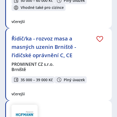
50 000 – 60 000 Kč
Plný úvazek
Vhodné také pro cizince
včerejší
Řidič/ka - rozvoz masa a
masných uzenin Brniště -
řidičské oprávnění C, CE
PROMINENT CZ s.r.o.
Brniště
35 000 – 39 000 Kč
Plný úvazek
včerejší