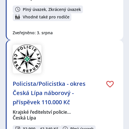
Plný úvazek, Zkrácený úvazek
Vhodné také pro rodiče
Zveřejněno: 3. srpna
Policista/Policistka - okres
Česká Lípa náborový -
příspěvek 110.000 Kč
Krajské ředitelství policie…
Česká Lípa
32 900 – 42 340 Kč
Plný úvazek