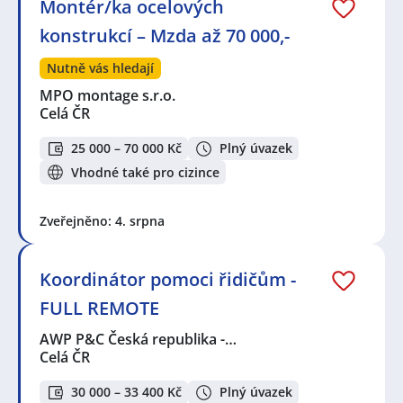
Montér/ka ocelových
konstrukcí – Mzda až 70 000,-
Nutně vás hledají
MPO montage s.r.o.
Celá ČR
25 000 – 70 000 Kč
Plný úvazek
Vhodné také pro cizince
Zveřejněno: 4. srpna
Koordinátor pomoci řidičům -
FULL REMOTE
AWP P&C Česká republika -…
Celá ČR
30 000 – 33 400 Kč
Plný úvazek