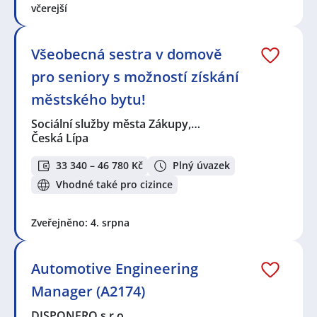
včerejší
Všeobecná sestra v domově
pro seniory s možností získání
městského bytu!
Sociální služby města Zákupy,…
Česká Lípa
33 340 – 46 780 Kč
Plný úvazek
Vhodné také pro cizince
Zveřejněno: 4. srpna
Automotive Engineering
Manager (A2174)
DISPONERO s.r.o.