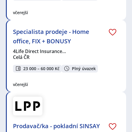
včerejší
Specialista prodeje - Home
office, FIX + BONUSY
4Life Direct Insurance…
Celá ČR
23 000 – 60 000 Kč
Plný úvazek
včerejší
Prodavač/ka - pokladní SINSAY