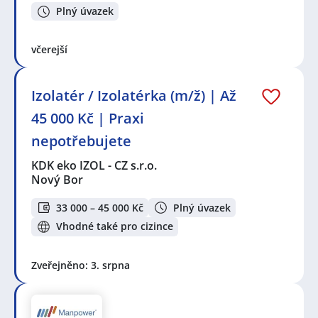
Plný úvazek
včerejší
Izolatér / Izolatérka (m/ž) | Až
45 000 Kč | Praxi
nepotřebujete
KDK eko IZOL - CZ s.r.o.
Nový Bor
33 000 – 45 000 Kč
Plný úvazek
Vhodné také pro cizince
Zveřejněno: 3. srpna