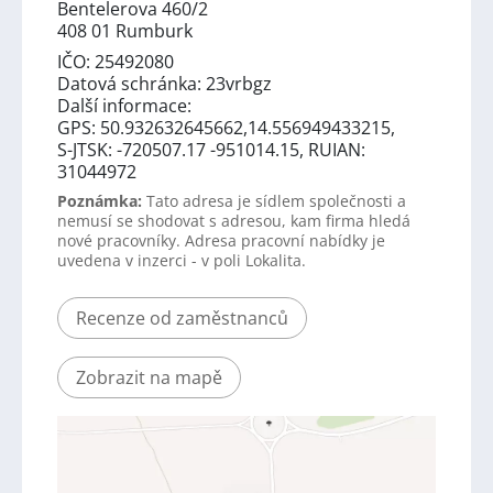
Bentelerova 460/2
408 01 Rumburk
IČO: 25492080
Datová schránka: 23vrbgz
Další informace:
GPS: 50.932632645662,14.556949433215,
S-JTSK: -720507.17 -951014.15, RUIAN:
31044972
Poznámka:
Tato adresa je sídlem společnosti a
nemusí se shodovat s adresou, kam firma hledá
nové pracovníky. Adresa pracovní nabídky je
uvedena v inzerci - v poli Lokalita.
Recenze od zaměstnanců
Zobrazit na mapě