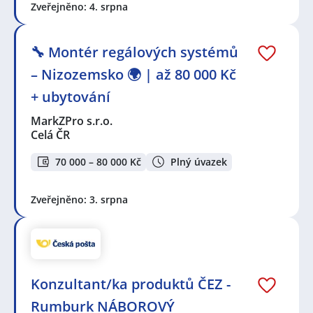
Zveřejněno: 4. srpna
🔧 Montér regálových systémů
– Nizozemsko 🌍 | až 80 000 Kč
+ ubytování
MarkZPro s.r.o.
Celá ČR
70 000 – 80 000 Kč
Plný úvazek
Zveřejněno: 3. srpna
Konzultant/ka produktů ČEZ -
Rumburk NÁBOROVÝ