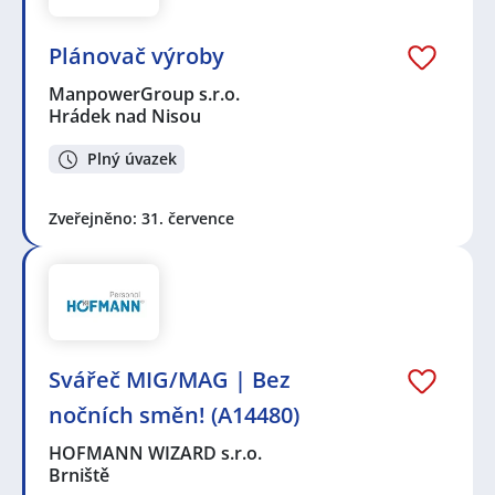
Plánovač výroby
ManpowerGroup s.r.o.
Hrádek nad Nisou
Plný úvazek
Zveřejněno: 31. července
Svářeč MIG/MAG | Bez
nočních směn! (A14480)
HOFMANN WIZARD s.r.o.
Brniště