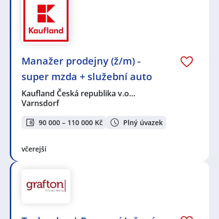
Manažer prodejny (ž/m) -
super mzda + služební auto
Kaufland Česká republika v.o…
Varnsdorf
90 000 – 110 000 Kč
Plný úvazek
včerejší