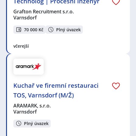
Technolog | Procesní Inženýr
Grafton Recruitment s.r.o.
Varnsdorf
70 000 Kč
Plný úvazek
včerejší
Kuchař ve firemní restauraci
TOS, Varnsdorf (M/Ž)
ARAMARK, s.r.o.
Varnsdorf
Plný úvazek