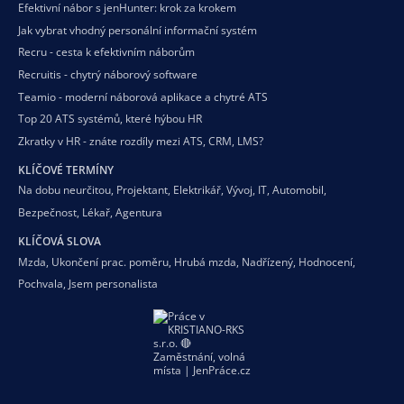
Efektivní nábor s jenHunter: krok za krokem
Jak vybrat vhodný personální informační systém
Recru - cesta k efektivním náborům
Recruitis - chytrý náborový software
Teamio - moderní náborová aplikace a chytré ATS
Top 20 ATS systémů, které hýbou HR
Zkratky v HR - znáte rozdíly mezi ATS, CRM, LMS?
KLÍČOVÉ TERMÍNY
Na dobu neurčitou
,
Projektant
,
Elektrikář
,
Vývoj
,
IT
,
Automobil
,
Bezpečnost
,
Lékař
,
Agentura
KLÍČOVÁ SLOVA
Mzda
,
Ukončení prac. poměru
,
Hrubá mzda
,
Nadřízený
,
Hodnocení
,
Pochvala
,
Jsem personalista