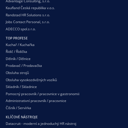
Advantage Consulting, s.r.o.
Kaufland Česká republika v.o.s.
Randstad HR Solutions s.r.o.
Jobs Contact Personal, s.r.o.
ADECCO spol.s r.o.
TOP PROFESE
Kuchař / Kuchařka
Řidič / Řidička
Dělník / Dělnice
Prodavač / Prodavačka
Obsluha strojů
Obsluha vysokozdvižných vozíků
Skladník / Skladnice
Pomocný pracovník / pracovnice v gastronomii
Administrativní pracovník / pracovnice
Číšník / Servírka
KLÍČOVÉ NÁSTROJE
Datacruit - moderní a jednoduchý HR nástroj