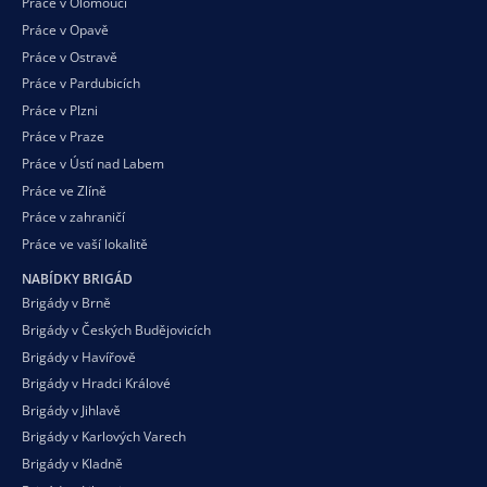
Práce v Olomouci
Práce v Opavě
Práce v Ostravě
Práce v Pardubicích
Práce v Plzni
Práce v Praze
Práce v Ústí nad Labem
Práce ve Zlíně
Práce v zahraničí
Práce ve vaší
lokalitě
NABÍDKY BRIGÁD
Brigády v Brně
Brigády v Českých Budějovicích
Brigády v Havířově
Brigády v Hradci Králové
Brigády v Jihlavě
Brigády v Karlových Varech
Brigády v Kladně