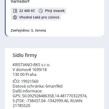
Varnsdorf
22 400 Kč
Plný úvazek
Vhodné také pro cizince
Zveřejněno: 5. června
Sídlo firmy
KRISTIANO-RKS s.r.o.
V domově 1699/18
130 00 Praha
IČO: 19921560
Datová schránka: 6man9kd
Další informace:
GPS: 50.092928486358,14.481770322974,
S-JTSK: -738437.04 -1042999.46, RUIAN:
21785520