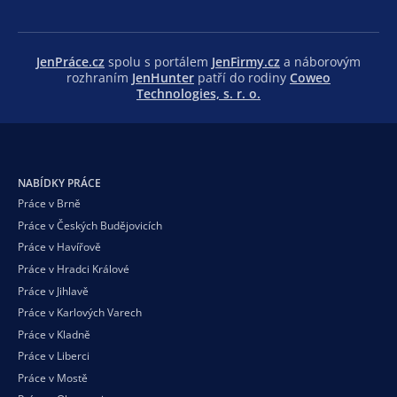
JenPráce.cz
spolu s portálem
JenFirmy.cz
a náborovým
rozhraním
JenHunter
patří do rodiny
Coweo
Technologies, s. r. o.
NABÍDKY PRÁCE
Práce v Brně
Práce v Českých Budějovicích
Práce v Havířově
Práce v Hradci Králové
Práce v Jihlavě
Práce v Karlových Varech
Práce v Kladně
Práce v Liberci
Práce v Mostě