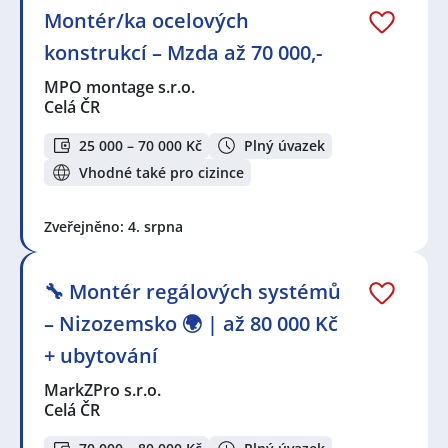
Montér/ka ocelových
konstrukcí – Mzda až 70 000,-
MPO montage s.r.o.
Celá ČR
25 000 – 70 000 Kč
Plný úvazek
Vhodné také pro cizince
Zveřejněno: 4. srpna
🔧 Montér regálových systémů
– Nizozemsko 🌍 | až 80 000 Kč
+ ubytování
MarkZPro s.r.o.
Celá ČR