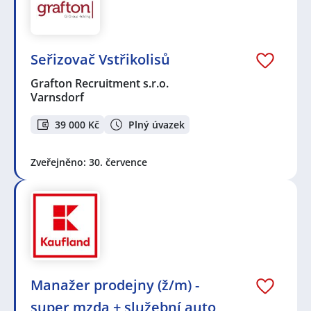
Seřizovač Vstřikolisů
Grafton Recruitment s.r.o.
Varnsdorf
39 000 Kč
Plný úvazek
Zveřejněno: 30. července
Manažer prodejny (ž/m) -
super mzda + služební auto