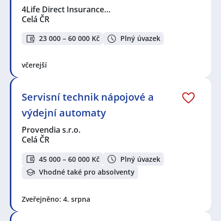
4Life Direct Insurance…
Celá ČR
23 000 – 60 000 Kč
Plný úvazek
včerejší
Servisní technik nápojové a
výdejní automaty
Provendia s.r.o.
Celá ČR
45 000 – 60 000 Kč
Plný úvazek
Vhodné také pro absolventy
Zveřejněno: 4. srpna