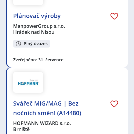
Plánovač výroby
ManpowerGroup s.r.o.
Hrádek nad Nisou
Plný úvazek
Zveřejněno: 31. července
Svářeč MIG/MAG | Bez
nočních směn! (A14480)
HOFMANN WIZARD s.r.o.
Brniště