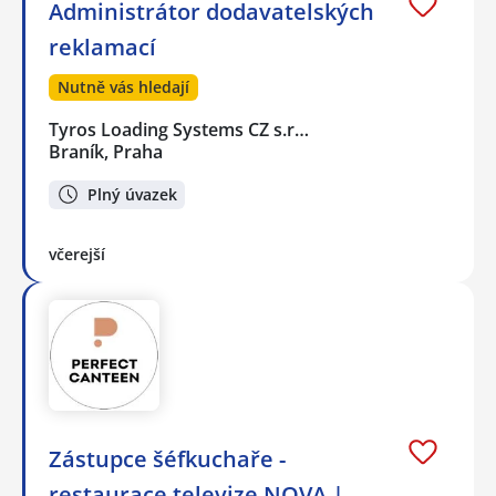
Administrátor dodavatelských
reklamací
Nutně vás hledají
Tyros Loading Systems CZ s.r…
Braník, Praha
Plný úvazek
včerejší
Zástupce šéfkuchaře -
restaurace televize NOVA |