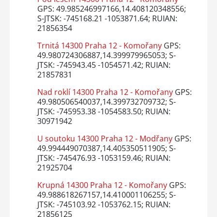
GPS: 49.985246997166,14.408120348556;
S-JTSK: -745168.21 -1053871.64; RUIAN:
21856354
Trnitá 14300 Praha 12 - Komořany
GPS:
49.980724306887,14.399979965053; S-
JTSK: -745943.45 -1054571.42; RUIAN:
21857831
Nad roklí 14300 Praha 12 - Komořany
GPS:
49.980506540037,14.399732709732; S-
JTSK: -745953.38 -1054583.50; RUIAN:
30971942
U soutoku 14300 Praha 12 - Modřany
GPS:
49.994449070387,14.405350511905; S-
JTSK: -745476.93 -1053159.46; RUIAN:
21925704
Krupná 14300 Praha 12 - Komořany
GPS:
49.988618267157,14.410001106255; S-
JTSK: -745103.92 -1053762.15; RUIAN:
21856125