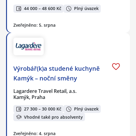
44 000 – 48 600 Kč
Plný úvazek
Zveřejněno: 5. srpna
Výrobář(k)a studené kuchyně
Kamýk – noční směny
Lagardere Travel Retail, a.s.
Kamýk, Praha
27 300 – 30 000 Kč
Plný úvazek
Vhodné také pro absolventy
Zveřejněno: 4. srpna