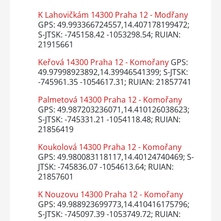
K Lahovičkám 14300 Praha 12 - Modřany
GPS: 49.993366724557,14.407178199472;
S-JTSK: -745158.42 -1053298.54; RUIAN:
21915661
Keřová 14300 Praha 12 - Komořany
GPS:
49.97998923892,14.39946541399; S-JTSK:
-745961.35 -1054617.31; RUIAN: 21857741
Palmetová 14300 Praha 12 - Komořany
GPS: 49.987203236071,14.410126038623;
S-JTSK: -745331.21 -1054118.48; RUIAN:
21856419
Koukolová 14300 Praha 12 - Komořany
GPS: 49.980083118117,14.40124740469; S-
JTSK: -745836.07 -1054613.64; RUIAN:
21857601
K Nouzovu 14300 Praha 12 - Komořany
GPS: 49.988923699773,14.410416175796;
S-JTSK: -745097.39 -1053749.72; RUIAN: