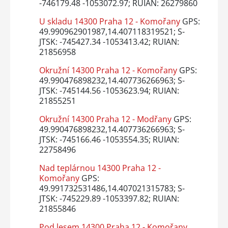
-746179.48 -1053072.97; RUIAN: 26279860
U skladu 14300 Praha 12 - Komořany
GPS:
49.990962901987,14.407118319521; S-
JTSK: -745427.34 -1053413.42; RUIAN:
21856958
Okružní 14300 Praha 12 - Komořany
GPS:
49.990476898232,14.407736266963; S-
JTSK: -745144.56 -1053623.94; RUIAN:
21855251
Okružní 14300 Praha 12 - Modřany
GPS:
49.990476898232,14.407736266963; S-
JTSK: -745166.46 -1053554.35; RUIAN:
22758496
Nad teplárnou 14300 Praha 12 -
Komořany
GPS:
49.991732531486,14.407021315783; S-
JTSK: -745229.89 -1053397.82; RUIAN:
21855846
Pod lesem 14300 Praha 12 - Komořany