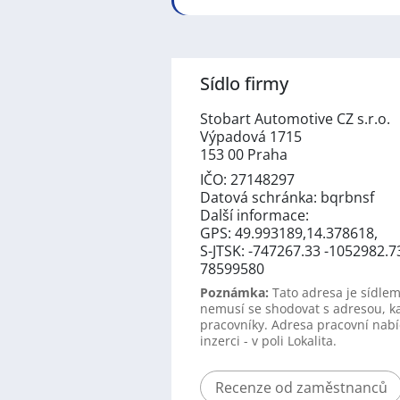
Sídlo firmy
Stobart Automotive CZ s.r.o.
Výpadová 1715
153 00 Praha
IČO: 27148297
Datová schránka: bqrbnsf
Další informace:
GPS: 49.993189,14.378618,
S-JTSK: -747267.33 -1052982.7
78599580
Poznámka:
Tato adresa je sídlem
nemusí se shodovat s adresou, k
pracovníky. Adresa pracovní nabí
inzerci - v poli Lokalita.
Recenze od zaměstnanců