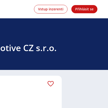
Vstup inzerenti
Přihlásit se
tive CZ s.r.o.