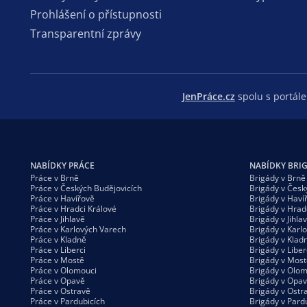
Prohlášení o přístupnosti
Transparentní zprávy
JenPráce.cz
spolu s portá
NABÍDKY PRÁCE
NABÍDKY BRI
Práce v Brně
Brigády v Brně
Práce v Českých Budějovicích
Brigády v Česk
Práce v Havířově
Brigády v Haví
Práce v Hradci Králové
Brigády v Hrad
Práce v Jihlavě
Brigády v Jihla
Práce v Karlových Varech
Brigády v Karl
Práce v Kladně
Brigády v Klad
Práce v Liberci
Brigády v Liber
Práce v Mostě
Brigády v Most
Práce v Olomouci
Brigády v Olom
Práce v Opavě
Brigády v Opa
Práce v Ostravě
Brigády v Ostr
Práce v Pardubicích
Brigády v Pard