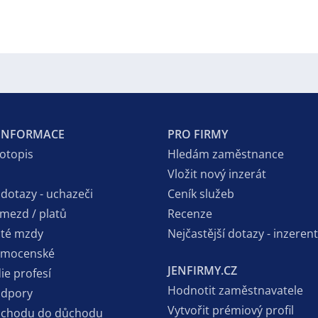
 INFORMACE
PRO FIRMY
votopis
Hledám zaměstnance
Vložit nový inzerát
 dotazy - uchazeči
Ceník služeb
 mezd / platů
Recenze
sté mzdy
Nejčastější dotazy - inzerent
emocenské
JENFIRMY.CZ
ie profesí
Hodnotit zaměstnavatele
odpory
Vytvořit prémiový profil
dchodu do důchodu