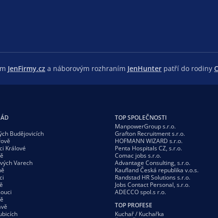
lem
JenFirmy.cz
a náborovým rozhraním
JenHunter
patří do rodiny
C
GÁD
TOP SPOLEČNOSTI
ManpowerGroup s.r.o.
ých Budějovicích
Grafton Recruitment s.r.o.
řově
HOFMANN WIZARD s.r.o.
ci Králové
Penta Hospitals CZ, s.r.o.
vě
Comac jobs s.r.o.
ových Varech
Advantage Consulting, s.r.o.
ně
Kaufland Česká republika v.o.s.
ci
Randstad HR Solutions s.r.o.
ě
Jobs Contact Personal, s.r.o.
ouci
ADECCO spol.s r.o.
vě
TOP PROFESE
avě
ubicích
Kuchař / Kuchařka