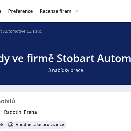
a
Preference
Recenze firem
t Automotive CZ s.r.o.
dy ve firmě Stobart Automo
3 nabídky práce
mobilů
|
Radotín, Praha
ek
Vhodné také pro cizince