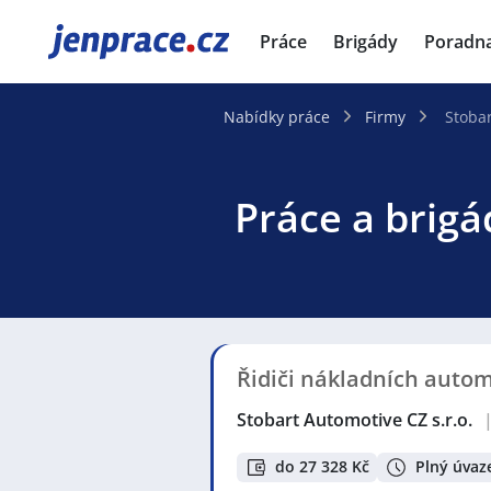
JenPráce.cz
Práce
Brigády
Poradn
Nabídky práce
Firmy
Stobar
Práce a brigá
Řidiči nákladních auto
Stobart Automotive CZ s.r.o.
do 27 328 Kč
Plný úvaz