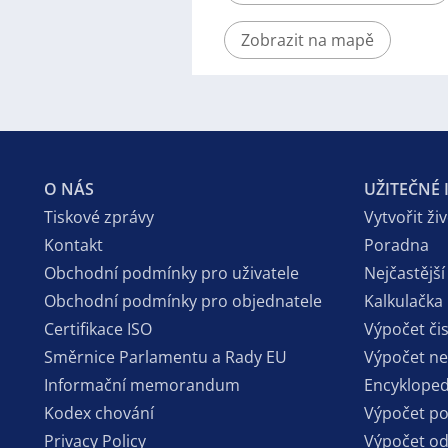
Zobrazit na mapě
O NÁS
UŽITEČNÉ
Tiskové zprávy
Vytvořit ži
Kontakt
Poradna
Obchodní podmínky pro uživatele
Nejčastější
Obchodní podmínky pro objednatele
Kalkulačka
Certifikace ISO
Výpočet či
Směrnice Parlamentu a Rady EU
Výpočet n
Informační memorandum
Encykloped
Kodex chování
Výpočet p
Privacy Policy
Výpočet o