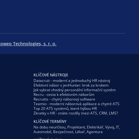
oweo Technologies, s. r. o.
KLÍČOVÉ NÁSTROJE
Datacruit - moderní a jednoduchý HR nástroj
Efektivní nábor s jenHunter: krok za krokem
Jak vybrat vhodný personální informační systém
Recru - cesta k efektivním náborům
Recruitis - chytrý náborový software
Teamio - moderní náborová aplikace a chytré ATS
Top 20 ATS systémů, které hýbou HR
Zkratky v HR - znáte rozdíly mezi ATS, CRM, LMS?
KLÍČOVÉ TERMÍNY
Na dobu neurčitou
,
Projektant
,
Elektrikář
,
Vývoj
,
IT
,
Automobil
,
Bezpečnost
,
Lékař
,
Agentura