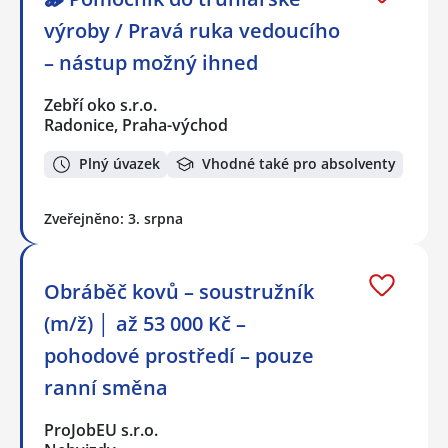
výroby / Pravá ruka vedoucího
– nástup možný ihned
Zebří oko s.r.o.
Radonice, Praha-východ
Plný úvazek
Vhodné také pro absolventy
Zveřejněno: 3. srpna
Obráběč kovů – soustružník
(m/ž) │ až 53 000 Kč –
pohodové prostředí – pouze
ranní směna
ProJobEU s.r.o.