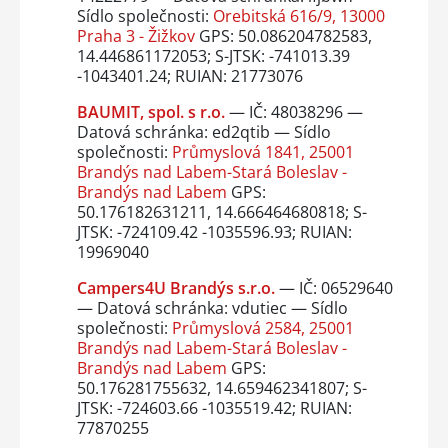
Sídlo společnosti:
Orebitská 616/9, 13000
Praha 3 - Žižkov
GPS: 50.086204782583,
14.446861172053; S-JTSK: -741013.39
-1043401.24; RUIAN: 21773076
BAUMIT, spol. s r.o.
— IČ: 48038296 —
Datová schránka: ed2qtib — Sídlo
společnosti:
Průmyslová 1841, 25001
Brandýs nad Labem-Stará Boleslav -
Brandýs nad Labem
GPS:
50.176182631211, 14.666464680818; S-
JTSK: -724109.42 -1035596.93; RUIAN:
19969040
Campers4U Brandýs s.r.o.
— IČ: 06529640
— Datová schránka: vdutiec — Sídlo
společnosti:
Průmyslová 2584, 25001
Brandýs nad Labem-Stará Boleslav -
Brandýs nad Labem
GPS:
50.176281755632, 14.659462341807; S-
JTSK: -724603.66 -1035519.42; RUIAN:
77870255