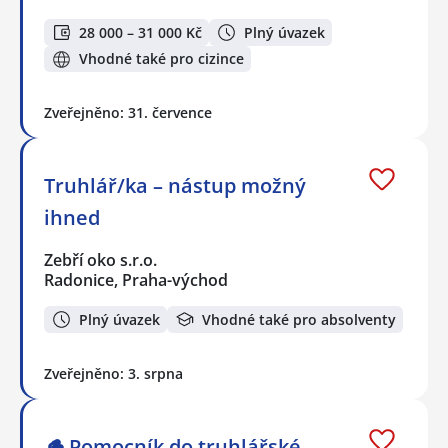
28 000 – 31 000 Kč
Plný úvazek
Vhodné také pro cizince
Zveřejněno: 31. července
Truhlář/ka – nástup možný
ihned
Zebří oko s.r.o.
Radonice, Praha-východ
Plný úvazek
Vhodné také pro absolventy
Zveřejněno: 3. srpna
🪵 Pomocník do truhlářské