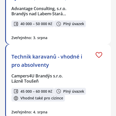
Advantage Consulting, s.r.o.
Brandýs nad Labem-Stará…
40 000 – 50 000 Kč
Plný úvazek
Zveřejněno: 3. srpna
Technik karavanů - vhodné i
pro absolventy
Campers4U Brandýs s.r.o.
Lázně Toušeň
45 000 – 60 000 Kč
Plný úvazek
Vhodné také pro cizince
Zveřejněno: 4. srpna