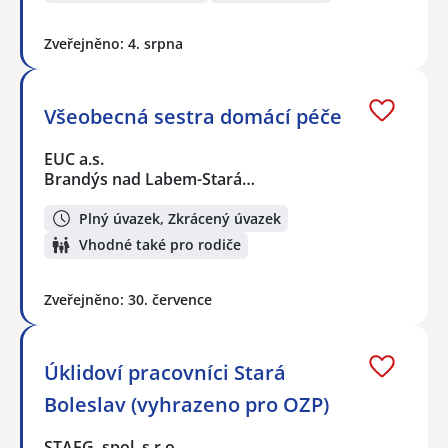
Zveřejněno: 4. srpna
Všeobecná sestra domácí péče
EUC a.s.
Brandýs nad Labem-Stará…
Plný úvazek, Zkrácený úvazek
Vhodné také pro rodiče
Zveřejněno: 30. července
Úklidoví pracovníci Stará
Boleslav (vyhrazeno pro OZP)
STAEG, spol. s r.o.