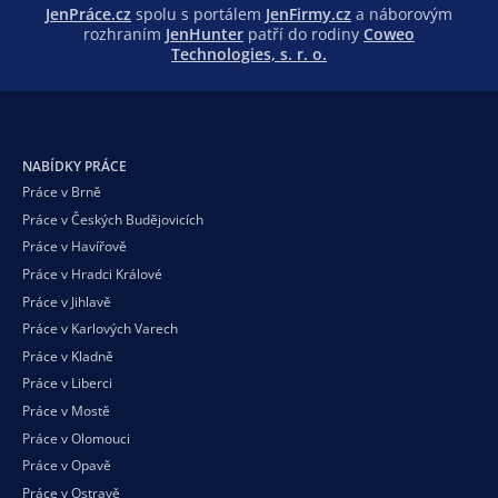
JenPráce.cz
spolu s portálem
JenFirmy.cz
a náborovým
rozhraním
JenHunter
patří do rodiny
Coweo
Technologies, s. r. o.
NABÍDKY PRÁCE
Práce v Brně
Práce v Českých Budějovicích
Práce v Havířově
Práce v Hradci Králové
Práce v Jihlavě
Práce v Karlových Varech
Práce v Kladně
Práce v Liberci
Práce v Mostě
Práce v Olomouci
Práce v Opavě
Práce v Ostravě