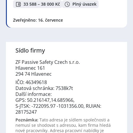
33 588 – 38 000 Kč
Plný úvazek
Zveřejněno: 16. července
Sídlo firmy
ZF Passive Safety Czech s.r.o.
Hlavenec 161
294 74 Hlavenec
IČO: 46349618
Datová schránka: 7538k7t
Další informace:
GPS: 50.216147,14.685966,
S-JTSK: -722095.97 -1031356.00, RUIAN:
28175247
Poznámka:
Tato adresa je sídlem společnosti a
nemusí se shodovat s adresou, kam firma hledá
nové pracovníky. Adresa pracovní nabídky je