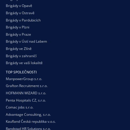
Brigády v Opavě
Brigády v Ostravě
Brigády v Pardubicích
Brigády v Plzni
Brigády v Praze
Brigády v Ústí nad Labem
Brigády ve Zlíně
Brigády v zahraničí
Brigády ve vaší
lokalitě
TOP SPOLEČNOSTI
ManpowerGroup s.r.o.
Grafton Recruitment s.r.o.
HOFMANN WIZARD s.r.o.
Penta Hospitals CZ, s.r.o.
Comac jobs s.r.o.
Advantage Consulting, s.r.o.
Kaufland Česká republika v.o.s.
Randstad HR Solutions s.r.o.