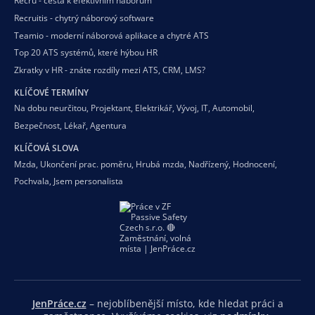
Recru - cesta k efektivním náborům
Recruitis - chytrý náborový software
Teamio - moderní náborová aplikace a chytré ATS
Top 20 ATS systémů, které hýbou HR
Zkratky v HR - znáte rozdíly mezi ATS, CRM, LMS?
KLÍČOVÉ TERMÍNY
Na dobu neurčitou
,
Projektant
,
Elektrikář
,
Vývoj
,
IT
,
Automobil
,
Bezpečnost
,
Lékař
,
Agentura
KLÍČOVÁ SLOVA
Mzda
,
Ukončení prac. poměru
,
Hrubá mzda
,
Nadřízený
,
Hodnocení
,
Pochvala
,
Jsem personalista
JenPráce.cz
– nejoblíbenější místo, kde hledat práci a