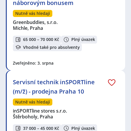
náborovým bonusem
Nutně vás hledají
Greenbuddies, s.r.o.
Michle, Praha
65 000 – 70 000 Kč
Plný úvazek
Vhodné také pro absolventy
Zveřejněno: 3. srpna
Servisní technik inSPORTline
(m/ž) - prodejna Praha 10
Nutně vás hledají
inSPORTline stores s.r.o.
Štěrboholy, Praha
37 000 – 45 000 Kč
Plný úvazek