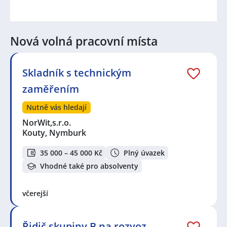
Nová volná pracovní místa
Skladník s technickým
zaměřením
Nutně vás hledají
NorWit,s.r.o.
Kouty, Nymburk
35 000 – 45 000 Kč
Plný úvazek
Vhodné také pro absolventy
včerejší
Řidič skupiny B na rozvoz