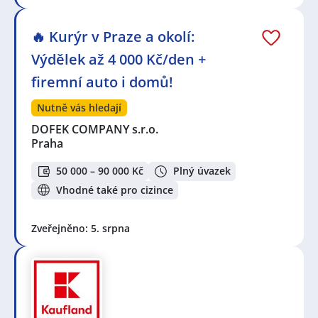
🔥 Kurýr v Praze a okolí:
Výdělek až 4 000 Kč/den +
firemní auto i domů!
Nutně vás hledají
DOFEK COMPANY s.r.o.
Praha
50 000 – 90 000 Kč
Plný úvazek
Vhodné také pro cizince
Zveřejněno: 5. srpna