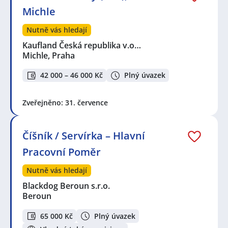
Michle
Nutně vás hledají
Kaufland Česká republika v.o…
Michle, Praha
42 000 – 46 000 Kč
Plný úvazek
Zveřejněno: 31. července
Číšník / Servírka – Hlavní
Pracovní Poměr
Nutně vás hledají
Blackdog Beroun s.r.o.
Beroun
65 000 Kč
Plný úvazek