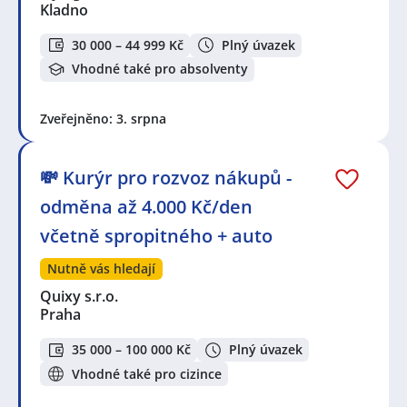
Kladno
30 000 – 44 999 Kč
Plný úvazek
Vhodné také pro absolventy
Zveřejněno: 3. srpna
💸 Kurýr pro rozvoz nákupů -
odměna až 4.000 Kč/den
včetně spropitného + auto
Nutně vás hledají
Quixy s.r.o.
Praha
35 000 – 100 000 Kč
Plný úvazek
Vhodné také pro cizince