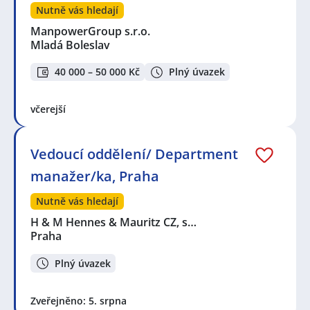
Nutně vás hledají
ManpowerGroup s.r.o.
Mladá Boleslav
40 000 – 50 000 Kč
Plný úvazek
včerejší
Vedoucí oddělení/ Department
manažer/ka, Praha
Nutně vás hledají
H & M Hennes & Mauritz CZ, s…
Praha
Plný úvazek
Zveřejněno: 5. srpna