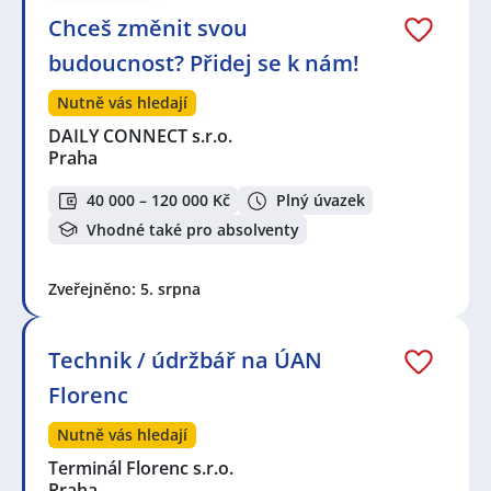
Chceš změnit svou
budoucnost? Přidej se k nám!
Nutně vás hledají
DAILY CONNECT s.r.o.
Praha
40 000 – 120 000 Kč
Plný úvazek
Vhodné také pro absolventy
Zveřejněno: 5. srpna
Technik / údržbář na ÚAN
Florenc
Nutně vás hledají
Terminál Florenc s.r.o.
Praha