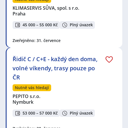
KLIMASERVIS SŮVA, spol. s r.o.
Praha
45 000 – 55 000 Kč
Plný úvazek
Zveřejněno: 31. července
Řidič C / C+E - každý den doma,
volné víkendy, trasy pouze po
ČR
Nutně vás hledají
PEPITO s.r.o.
Nymburk
53 000 – 57 000 Kč
Plný úvazek