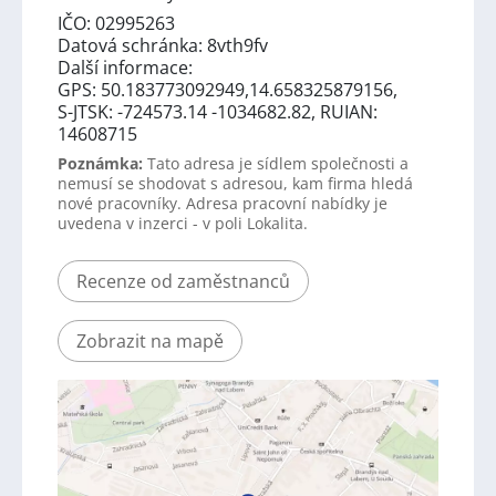
IČO: 02995263
Datová schránka: 8vth9fv
Další informace:
GPS: 50.183773092949,14.658325879156,
S-JTSK: -724573.14 -1034682.82, RUIAN:
14608715
Poznámka:
Tato adresa je sídlem společnosti a
nemusí se shodovat s adresou, kam firma hledá
nové pracovníky. Adresa pracovní nabídky je
uvedena v inzerci - v poli Lokalita.
Recenze od zaměstnanců
Zobrazit na mapě