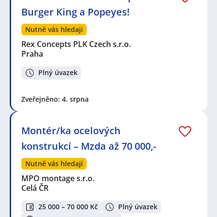
Burger King a Popeyes!
Nutně vás hledají
Rex Concepts PLK Czech s.r.o.
Praha
Plný úvazek
Zveřejněno: 4. srpna
Montér/ka ocelových
konstrukcí – Mzda až 70 000,-
Nutně vás hledají
MPO montage s.r.o.
Celá ČR
25 000 – 70 000 Kč
Plný úvazek