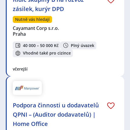
zásilek, kurýr DPD
Nutně vás hledají
Cayamant Corp s.r.o.
Praha
40 000 – 50 000 Kč
Plný úvazek
Vhodné také pro cizince
včerejší
Podpora činnosti u dodavatelů
QPNI – (Auditor dodavatelů) |
Home Office