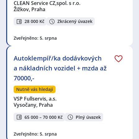
CLEAN Service CZ,spol. s r.o.
Žižkov, Praha
28 000 Kč
Zkrácený úvazek
Zveřejněno: 5. srpna
Autoklempíř/ka dodávkových
a nákladních vozidel + mzda až
70000,-
Nutně vás hledají
VSP Fullservis, a.s.
Vysočany, Praha
65 000 – 70 000 Kč
Plný úvazek
Zveřejněno: 5. srpna