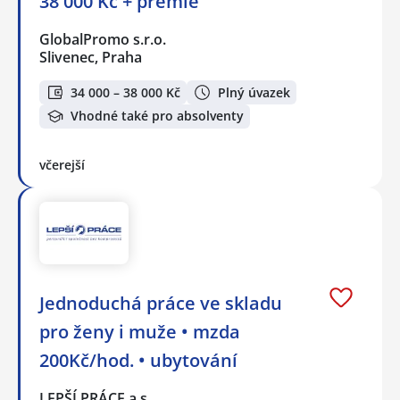
38 000 Kč + prémie
GlobalPromo s.r.o.
Slivenec, Praha
34 000 – 38 000 Kč
Plný úvazek
Vhodné také pro absolventy
včerejší
Jednoduchá práce ve skladu
pro ženy i muže • mzda
200Kč/hod. • ubytování
LEPŠÍ PRÁCE a.s.