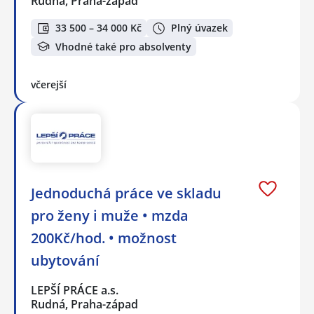
Rudná, Praha-západ
33 500 – 34 000 Kč
Plný úvazek
Vhodné také pro absolventy
včerejší
Jednoduchá práce ve skladu
pro ženy i muže • mzda
200Kč/hod. • možnost
ubytování
LEPŠÍ PRÁCE a.s.
Rudná, Praha-západ