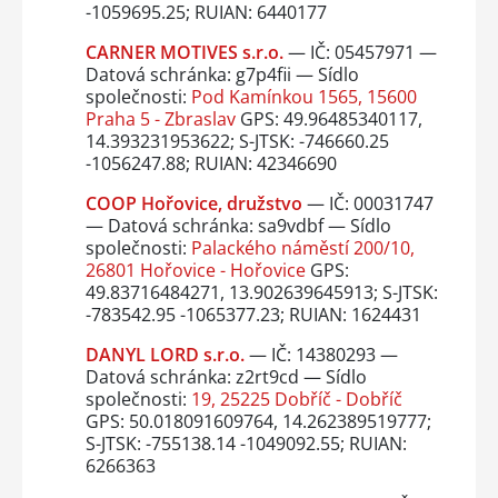
-1059695.25; RUIAN: 6440177
CARNER MOTIVES s.r.o.
— IČ: 05457971 —
Datová schránka: g7p4fii — Sídlo
společnosti:
Pod Kamínkou 1565, 15600
Praha 5 - Zbraslav
GPS: 49.96485340117,
14.393231953622; S-JTSK: -746660.25
-1056247.88; RUIAN: 42346690
COOP Hořovice, družstvo
— IČ: 00031747
— Datová schránka: sa9vdbf — Sídlo
společnosti:
Palackého náměstí 200/10,
26801 Hořovice - Hořovice
GPS:
49.83716484271, 13.902639645913; S-JTSK:
-783542.95 -1065377.23; RUIAN: 1624431
DANYL LORD s.r.o.
— IČ: 14380293 —
Datová schránka: z2rt9cd — Sídlo
společnosti:
19, 25225 Dobříč - Dobříč
GPS: 50.018091609764, 14.262389519777;
S-JTSK: -755138.14 -1049092.55; RUIAN:
6266363