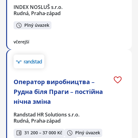
INDEX NOSLUŠ s.r.o.
Rudná, Praha-západ
Plný úvazek
včerejší
Оператор виробництва –
Рудна біля Праги – постійна
нічна зміна
Randstad HR Solutions s.r.o.
Rudná, Praha-západ
31 200 – 37 000 Kč
Plný úvazek