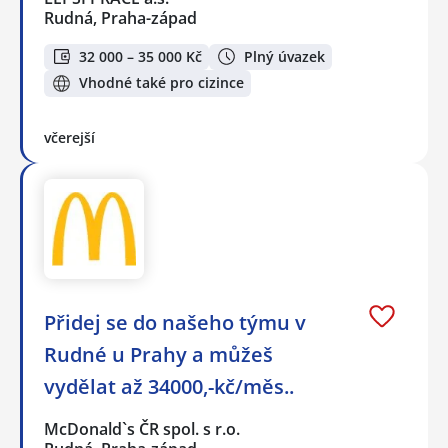
Rudná, Praha-západ
32 000 – 35 000 Kč
Plný úvazek
Vhodné také pro cizince
včerejší
Přidej se do našeho týmu v
Rudné u Prahy a můžeš
vydělat až 34000,-kč/měs..
McDonald`s ČR spol. s r.o.