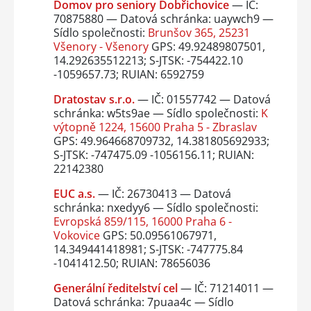
Domov pro seniory Dobřichovice
— IČ:
70875880 — Datová schránka: uaywch9 —
Sídlo společnosti:
Brunšov 365, 25231
Všenory - Všenory
GPS: 49.92489807501,
14.292635512213; S-JTSK: -754422.10
-1059657.73; RUIAN: 6592759
Dratostav s.r.o.
— IČ: 01557742 — Datová
schránka: w5ts9ae — Sídlo společnosti:
K
výtopně 1224, 15600 Praha 5 - Zbraslav
GPS: 49.964668709732, 14.381805692933;
S-JTSK: -747475.09 -1056156.11; RUIAN:
22142380
EUC a.s.
— IČ: 26730413 — Datová
schránka: nxedyy6 — Sídlo společnosti:
Evropská 859/115, 16000 Praha 6 -
Vokovice
GPS: 50.09561067971,
14.349441418981; S-JTSK: -747775.84
-1041412.50; RUIAN: 78656036
Generální ředitelství cel
— IČ: 71214011 —
Datová schránka: 7puaa4c — Sídlo