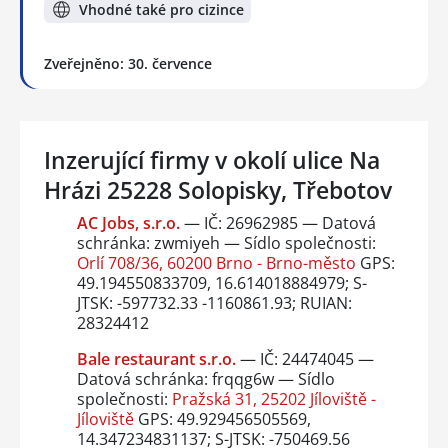
Vhodné také pro cizince
Zveřejněno: 30. července
Inzerující firmy v okolí ulice Na
Hrázi 25228 Solopisky, Třebotov
AC Jobs, s.r.o.
— IČ: 26962985 — Datová
schránka: zwmiyeh — Sídlo společnosti:
Orlí 708/36, 60200 Brno - Brno-město
GPS:
49.194550833709, 16.614018884979; S-
JTSK: -597732.33 -1160861.93; RUIAN:
28324412
Bale restaurant s.r.o.
— IČ: 24474045 —
Datová schránka: frqqg6w — Sídlo
společnosti:
Pražská 31, 25202 Jíloviště -
Jíloviště
GPS: 49.929456505569,
14.347234831137; S-JTSK: -750469.56