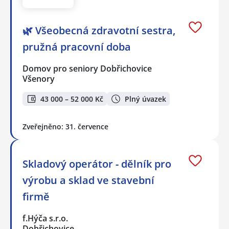
🌿 Všeobecná zdravotní sestra,
pružná pracovní doba
Domov pro seniory Dobřichovice
Všenory
43 000 – 52 000 Kč
Plný úvazek
Zveřejněno: 31. července
Skladový operátor - dělník pro
výrobu a sklad ve stavební
firmě
f.Hýča s.r.o.
Dobřichovice