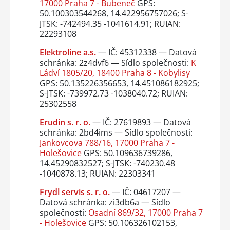
17000 Praha 7 - Bubeneč
GPS:
50.100303544268, 14.422956757026; S-
JTSK: -742494.35 -1041614.91; RUIAN:
22293108
Elektroline a.s.
— IČ: 45312338 — Datová
schránka: 2z4dvf6 — Sídlo společnosti:
K
Ládví 1805/20, 18400 Praha 8 - Kobylisy
GPS: 50.135226356653, 14.451086182925;
S-JTSK: -739972.73 -1038040.72; RUIAN:
25302558
Erudin s. r. o.
— IČ: 27619893 — Datová
schránka: 2bd4ims — Sídlo společnosti:
Jankovcova 788/16, 17000 Praha 7 -
Holešovice
GPS: 50.109636739286,
14.45290832527; S-JTSK: -740230.48
-1040878.13; RUIAN: 22303341
Frydl servis s. r. o.
— IČ: 04617207 —
Datová schránka: zi3db6a — Sídlo
společnosti:
Osadní 869/32, 17000 Praha 7
- Holešovice
GPS: 50.106326102153,