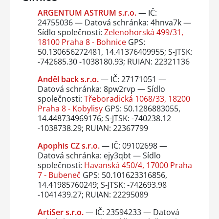
ARGENTUM ASTRUM s.r.o.
— IČ:
24755036 — Datová schránka: 4hnva7k —
Sídlo společnosti:
Zelenohorská 499/31,
18100 Praha 8 - Bohnice
GPS:
50.130656272481, 14.41376409955; S-JTSK:
-742685.30 -1038180.93; RUIAN: 22321136
Anděl back s.r.o.
— IČ: 27171051 —
Datová schránka: 8pw2rvp — Sídlo
společnosti:
Třeboradická 1068/33, 18200
Praha 8 - Kobylisy
GPS: 50.1286883055,
14.448734969176; S-JTSK: -740238.12
-1038738.29; RUIAN: 22367799
Apophis CZ s.r.o.
— IČ: 09102698 —
Datová schránka: ejy3qbt — Sídlo
společnosti:
Havanská 450/4, 17000 Praha
7 - Bubeneč
GPS: 50.101623316856,
14.41985760249; S-JTSK: -742693.98
-1041439.27; RUIAN: 22295089
ArtiSer s.r.o.
— IČ: 23594233 — Datová