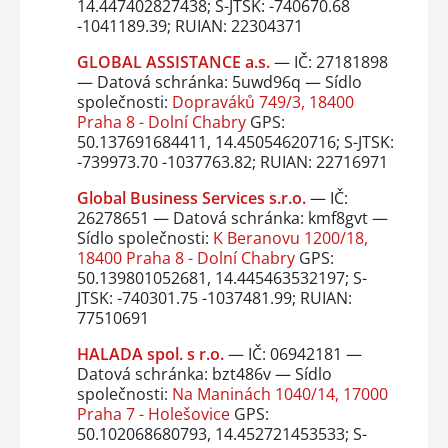
14.447402827438; S-JTSK: -740670.68
-1041189.39; RUIAN: 22304371
GLOBAL ASSISTANCE a.s.
— IČ: 27181898
— Datová schránka: 5uwd96q — Sídlo
společnosti:
Dopraváků 749/3, 18400
Praha 8 - Dolní Chabry
GPS:
50.137691684411, 14.45054620716; S-JTSK:
-739973.70 -1037763.82; RUIAN: 22716971
Global Business Services s.r.o.
— IČ:
26278651 — Datová schránka: kmf8gvt —
Sídlo společnosti:
K Beranovu 1200/18,
18400 Praha 8 - Dolní Chabry
GPS:
50.139801052681, 14.445463532197; S-
JTSK: -740301.75 -1037481.99; RUIAN:
77510691
HALADA spol. s r.o.
— IČ: 06942181 —
Datová schránka: bzt486v — Sídlo
společnosti:
Na Maninách 1040/14, 17000
Praha 7 - Holešovice
GPS:
50.102068680793, 14.452721453533; S-