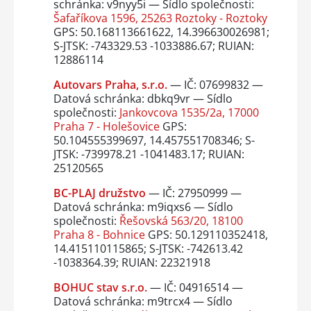
schránka: v9nyy5i — Sídlo společnosti:
Šafaříkova 1596, 25263 Roztoky - Roztoky
GPS: 50.168113661622, 14.396630026981;
S-JTSK: -743329.53 -1033886.67; RUIAN:
12886114
Autovars Praha, s.r.o.
— IČ: 07699832 —
Datová schránka: dbkq9vr — Sídlo
společnosti:
Jankovcova 1535/2a, 17000
Praha 7 - Holešovice
GPS:
50.104555399697, 14.457551708346; S-
JTSK: -739978.21 -1041483.17; RUIAN:
25120565
BC-PLAJ družstvo
— IČ: 27950999 —
Datová schránka: m9iqxs6 — Sídlo
společnosti:
Řešovská 563/20, 18100
Praha 8 - Bohnice
GPS: 50.129110352418,
14.415110115865; S-JTSK: -742613.42
-1038364.39; RUIAN: 22321918
BOHUC stav s.r.o.
— IČ: 04916514 —
Datová schránka: m9trcx4 — Sídlo