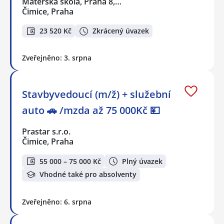
Mateřská škola, Praha 8,…
Čimice, Praha
23 520 Kč
Zkrácený úvazek
Zveřejněno: 3. srpna
Stavbyvedoucí (m/ž) + služební
auto 🚗 /mzda až 75 000Kč 💴
Prastar s.r.o.
Čimice, Praha
55 000 – 75 000 Kč
Plný úvazek
Vhodné také pro absolventy
Zveřejněno: 6. srpna