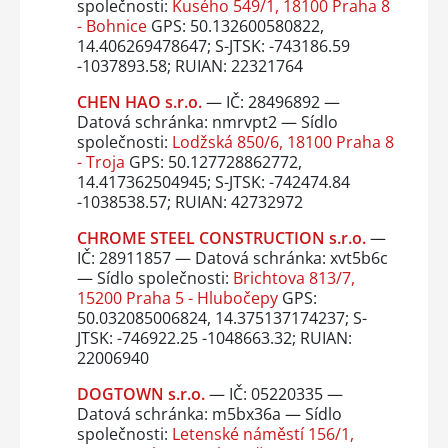
společnosti:
Kusého 549/1, 18100 Praha 8
- Bohnice
GPS: 50.132600580822,
14.406269478647; S-JTSK: -743186.59
-1037893.58; RUIAN: 22321764
CHEN HAO s.r.o.
— IČ: 28496892 —
Datová schránka: nmrvpt2 — Sídlo
společnosti:
Lodžská 850/6, 18100 Praha 8
- Troja
GPS: 50.127728862772,
14.417362504945; S-JTSK: -742474.84
-1038538.57; RUIAN: 42732972
CHROME STEEL CONSTRUCTION s.r.o.
—
IČ: 28911857 — Datová schránka: xvt5b6c
— Sídlo společnosti:
Brichtova 813/7,
15200 Praha 5 - Hlubočepy
GPS:
50.032085006824, 14.375137174237; S-
JTSK: -746922.25 -1048663.32; RUIAN:
22006940
DOGTOWN s.r.o.
— IČ: 05220335 —
Datová schránka: m5bx36a — Sídlo
společnosti:
Letenské náměstí 156/1,