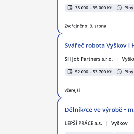
33 000 – 35 000 Kč
Plný
Zveřejněno: 3. srpna
Svářeč robota Vyškov I H
SH Job Partners s.r.o.
|
Vyšk
52 000 – 53 700 Kč
Plný
včerejší
Dělník/ce ve výrobě • m
LEPŠÍ PRÁCE a.s.
|
Vyškov