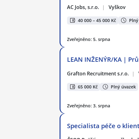
AC Jobs, s.r.o.
|
Vyškov
40 000 – 45 000 Kč
Plný
Zveřejněno: 5. srpna
LEAN INŽENÝR/KA | Prů
Grafton Recruitment s.r.o.
|
65 000 Kč
Plný úvazek
Zveřejněno: 3. srpna
Specialista péče o klie