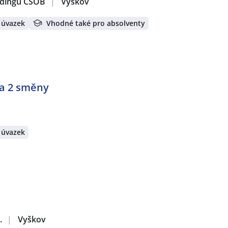
oldingu ČSOB
|
Vyškov
 úvazek
Vhodné také pro absolventy
a 2 směny
 úvazek
.
|
Vyškov