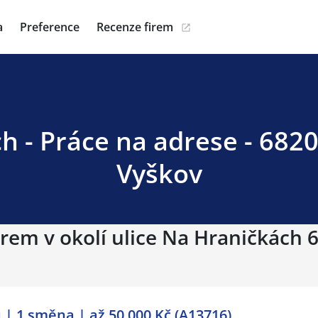
a
Preference
Recenze firem
h - Práce na adrese - 6820
Vyškov
irem v okolí ulice Na Hraničkách 
 | 1 směna | až 50 000 Kč (A13716)