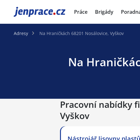
JenPráce.cz
Práce
Brigády
Poradn
Adresy
Na Hraničkách 68201 Nosálovice, Vyškov
Na Hraničkác
Pracovní nabídky f
Vyškov
Nástrojář lisovny plastů