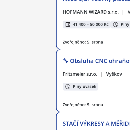
HOFMANN WIZARD s.r.o.
|
41 400 – 50 000 Kč
Plný
Zveřejněno: 5. srpna
🔧 Obsluha CNC ohraňov
Fritzmeier s.r.o.
|
Vyškov
Plný úvazek
Zveřejněno: 5. srpna
STAČÍ VÝKRESY A MĚŘIDLA