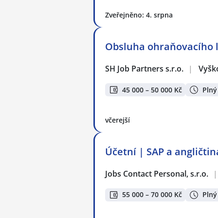
Zveřejněno: 4. srpna
Obsluha ohraňovacího li
SH Job Partners s.r.o.
|
Vyšk
45 000 – 50 000 Kč
Plný
včerejší
Účetní | SAP a angličtin
Jobs Contact Personal, s.r.o.
|
55 000 – 70 000 Kč
Plný