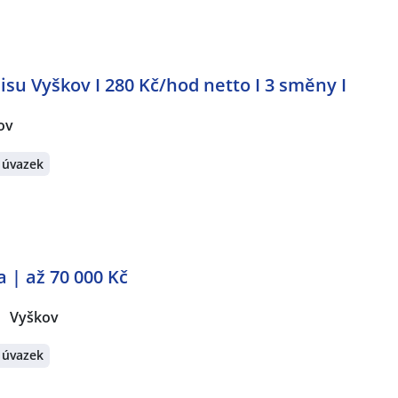
su Vyškov I 280 Kč/hod netto I 3 směny I
ov
 úvazek
a | až 70 000 Kč
Vyškov
 úvazek