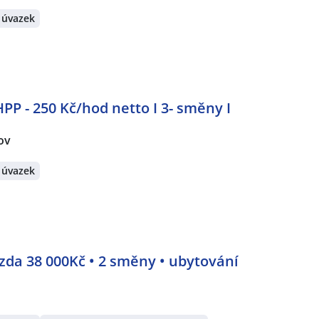
 úvazek
PP - 250 Kč/hod netto I 3- směny I
ov
 úvazek
zda 38 000Kč • 2 směny • ubytování