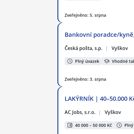
Zveřejněno: 5. srpna
Bankovní poradce/kyně
Česká pošta, s.p.
|
Vyškov
Plný úvazek
Vhodné ta
Zveřejněno: 3. srpna
LAKÝRNÍK | 40–50.000 K
AC Jobs, s.r.o.
|
Vyškov
40 000 – 50 000 Kč
Plný