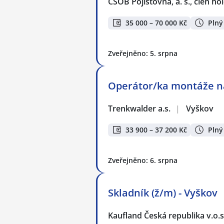
ČSOB Pojišťovna, a. s., člen h
35 000 – 70 000 Kč
Plný
Zveřejněno: 5. srpna
Operátor/ka montáže n
Trenkwalder a.s.
|
Vyškov
33 900 – 37 200 Kč
Plný
Zveřejněno: 6. srpna
Skladník (ž/m) - Vyškov
Kaufland Česká republika v.o.s