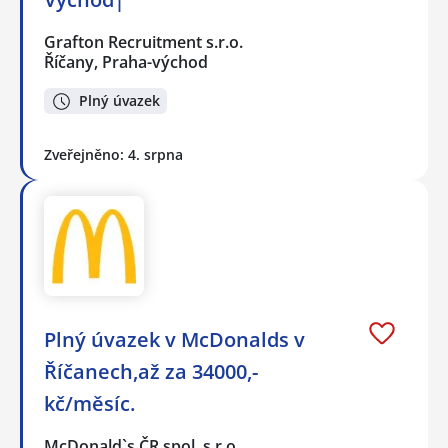
Grafton Recruitment s.r.o.
Říčany, Praha-východ
Plný úvazek
Zveřejněno: 4. srpna
Plný úvazek v McDonalds v
Říčanech,až za 34000,-
kč/měsíc.
McDonald`s ČR spol. s r.o.