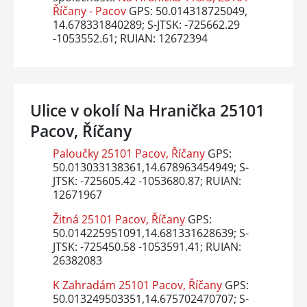
Říčany - Pacov
GPS: 50.014318725049,
14.678331840289; S-JTSK: -725662.29
-1053552.61; RUIAN: 12672394
Ulice v okolí Na Hranička 25101
Pacov, Říčany
Paloučky 25101 Pacov, Říčany
GPS:
50.013033138361,14.678963454949; S-
JTSK: -725605.42 -1053680.87; RUIAN:
12671967
Žitná 25101 Pacov, Říčany
GPS:
50.014225951091,14.681331628639; S-
JTSK: -725450.58 -1053591.41; RUIAN:
26382083
K Zahradám 25101 Pacov, Říčany
GPS:
50.013249503351,14.675702470707; S-