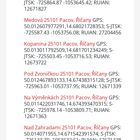
JTSK: -725864.87 -1053645.42; RUIAN:
12671827
Medová 25101 Pacov, Říčany
GPS:
50.012607977291,14.68021728353; S-JTSK:
-725587.43 -1053756.08; RUIAN: 27204456
Kopanina 25101 Pacov, Říčany
GPS:
50.013011792509,14.681701234249; S-
JTSK: -725503.45 -1053716.53; RUIAN:
12673722
Pod Zvoničkou 25101 Pacov, Říčany
GPS:
50.012467893133,14.67438315128; S-JTSK:
-725963.01 -1053737.95; RUIAN: 12671339
Na Výměnkách 25101 Pacov, Říčany
GPS:
50.011422031746,14.674393470315; S-
JTSK: -725978.14 -1053809.71; RUIAN:
12671363
Nad Zahradami 25101 Pacov, Říčany
GPS:
50.014071955,14.671542391574; S-JTSK:
-726143.79 -1053632.61; RUIAN: 12671428