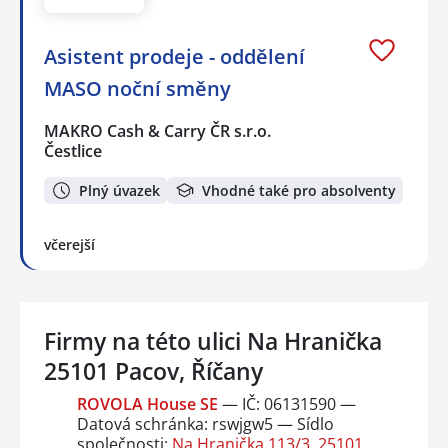
Asistent prodeje - oddělení
MASO noční směny
MAKRO Cash & Carry ČR s.r.o.
Čestlice
Plný úvazek
Vhodné také pro absolventy
včerejší
Firmy na této ulici Na Hranička
25101 Pacov, Říčany
ROVOLA House SE
— IČ: 06131590 —
Datová schránka: rswjgw5 — Sídlo
společnosti:
Na Hranička 113/3, 25101