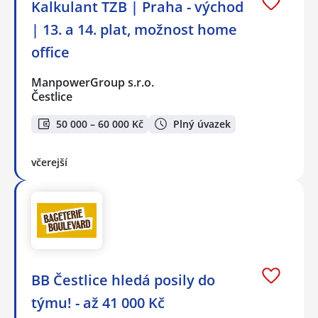
Kalkulant TZB | Praha - východ
| 13. a 14. plat, možnost home
office
ManpowerGroup s.r.o.
Čestlice
50 000 – 60 000 Kč
Plný úvazek
včerejší
BB Čestlice hledá posily do
týmu! - až 41 000 Kč