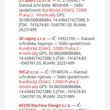
2Traders CZ s.r.o.
— IČ: 27592421 —
Datová schránka: 465dnb8 — Sídlo
společnosti:
Kunětická 2534/2, 12000
Praha 2 - Vinohrady
GPS:
50.082008086884, 14.438427427288; S-
JTSK: -741674.83 -1043781.55; RUIAN:
25231499
3K nájmy s.r.o.
— IČ: 10922105 — Datová
schránka: 6qazrps — Sídlo společnosti:
Kunětická 2534/2, 12000 Praha 2 -
Vinohrady
GPS: 50.082008086884,
14.438427427288; S-JTSK: -741674.83
-1043781.55; RUIAN: 25231499
50Cal s.r.o.
— IČ: 19146574 — Datová
schránka: njetsve — Sídlo společnosti:
Kunětická 2534/2, 12000 Praha 2 -
Vinohrady
GPS: 50.082008086884,
14.438427427288; S-JTSK: -741674.83
-1043781.55; RUIAN: 25231499
AEON Machine Design s.r.o.
— IČ: