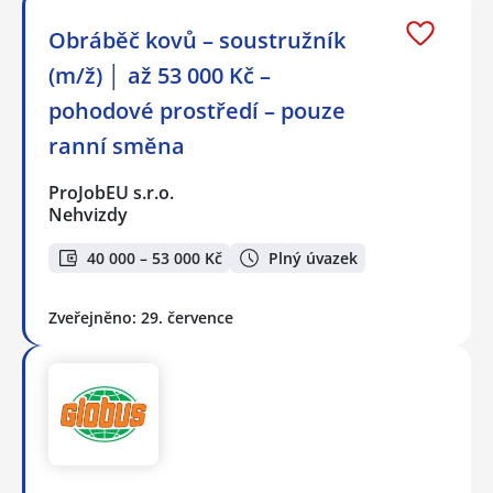
Obráběč kovů – soustružník
(m/ž) │ až 53 000 Kč –
pohodové prostředí – pouze
ranní směna
ProJobEU s.r.o.
Nehvizdy
40 000 – 53 000 Kč
Plný úvazek
Zveřejněno: 29. července