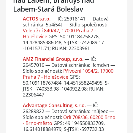
Labem-Stará Boleslav
ACTOS s.r.o.
— IČ: 25918141 — Datová
schránka: 5p4i54t — Sídlo společnosti:
Veletržní 840/47, 17000 Praha 7 -
Holešovice
GPS: 50.101184758278,
14.428485386048; S-JTSK: -742089.17
-1041571.71; RUIAN: 22303961
AMZ Financial Group, s.r.o.
— IČ:
26457016 — Datová schránka: ifcmdvn —
Sídlo společnosti:
Přívozní 1054/2, 17000
Praha 7 - Holešovice
GPS:
50.109118767484, 14.451558249495; S-
JTSK: -740333.98 -1040922.08; RUIAN:
22306447
Advantage Consulting, s.r.o.
— IČ:
26289822 — Datová schránka: rn3jeec —
Sídlo společnosti:
Orlí 708/36, 60200 Brno
- Brno-město
GPS: 49.194550833709,
16.614018884979; S-JTSK: -597732.33