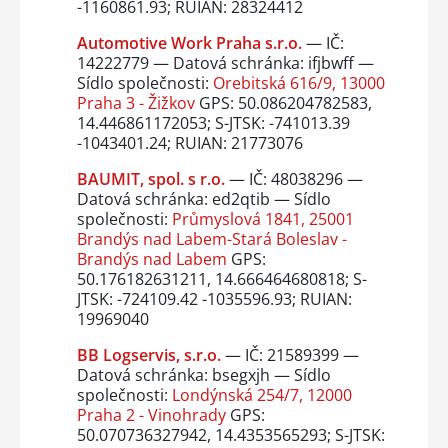
-1160861.93; RUIAN: 28324412
Automotive Work Praha s.r.o.
— IČ:
14222779 — Datová schránka: ifjbwff —
Sídlo společnosti:
Orebitská 616/9, 13000
Praha 3 - Žižkov
GPS: 50.086204782583,
14.446861172053; S-JTSK: -741013.39
-1043401.24; RUIAN: 21773076
BAUMIT, spol. s r.o.
— IČ: 48038296 —
Datová schránka: ed2qtib — Sídlo
společnosti:
Průmyslová 1841, 25001
Brandýs nad Labem-Stará Boleslav -
Brandýs nad Labem
GPS:
50.176182631211, 14.666464680818; S-
JTSK: -724109.42 -1035596.93; RUIAN:
19969040
BB Logservis, s.r.o.
— IČ: 21589399 —
Datová schránka: bsegxjh — Sídlo
společnosti:
Londýnská 254/7, 12000
Praha 2 - Vinohrady
GPS:
50.070736327942, 14.4353565293; S-JTSK: