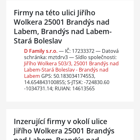
Firmy na této ulici Jiřího
Wolkera 25001 Brandýs nad
Labem, Brandýs nad Labem-
Stará Boleslav
D Family s.r.o.
— IČ: 17233372 — Datová
schránka: mztdrv3 — Sídlo společnosti:
Jiřího Wolkera 503/3, 25001 Brandýs nad
Labem-Stará Boleslav - Brandýs nad
Labem
GPS: 50.183034174553,
14.654843100855; S-JTSK: -724830.60
-1034731.14; RUIAN: 14613565
Inzerující firmy v okolí ulice
Jiřího Wolkera 25001 Brandýs
nad Labem, Brandýs nad