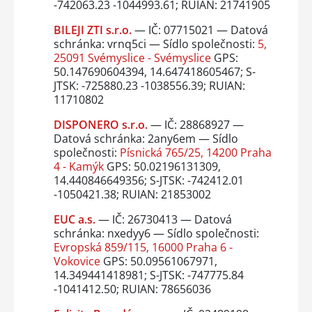
-742063.23 -1044993.61; RUIAN: 21741905
BILEJI ZTI s.r.o.
— IČ: 07715021 — Datová
schránka: vrnq5ci — Sídlo společnosti:
5,
25091 Svémyslice - Svémyslice
GPS:
50.147690604394, 14.647418605467; S-
JTSK: -725880.23 -1038556.39; RUIAN:
11710802
DISPONERO s.r.o.
— IČ: 28868927 —
Datová schránka: 2any6em — Sídlo
společnosti:
Písnická 765/25, 14200 Praha
4 - Kamýk
GPS: 50.02196131309,
14.440846649356; S-JTSK: -742412.01
-1050421.38; RUIAN: 21853002
EUC a.s.
— IČ: 26730413 — Datová
schránka: nxedyy6 — Sídlo společnosti:
Evropská 859/115, 16000 Praha 6 -
Vokovice
GPS: 50.09561067971,
14.349441418981; S-JTSK: -747775.84
-1041412.50; RUIAN: 78656036