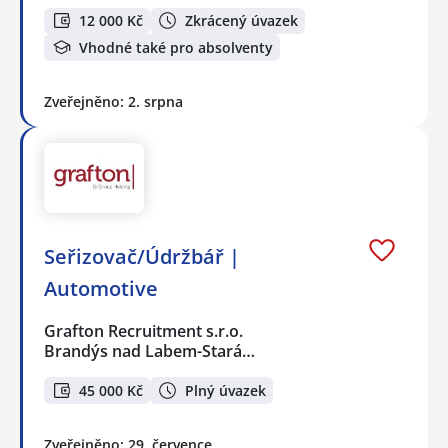
12 000 Kč
Zkrácený úvazek
Vhodné také pro absolventy
Zveřejněno: 2. srpna
Seřizovač/Údržbář |
Automotive
Grafton Recruitment s.r.o.
Brandýs nad Labem-Stará…
45 000 Kč
Plný úvazek
Zveřejněno: 29. července