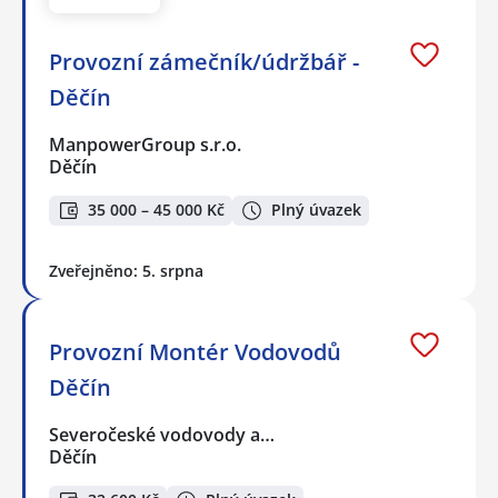
Provozní zámečník/údržbář -
Děčín
ManpowerGroup s.r.o.
Děčín
35 000 – 45 000 Kč
Plný úvazek
Zveřejněno: 5. srpna
Provozní Montér Vodovodů
Děčín
Severočeské vodovody a…
Děčín