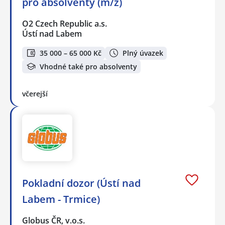
pro absolventy (m/ž)
O2 Czech Republic a.s.
Ústí nad Labem
35 000 – 65 000 Kč
Plný úvazek
Vhodné také pro absolventy
včerejší
Pokladní dozor (Ústí nad
Labem - Trmice)
Globus ČR, v.o.s.