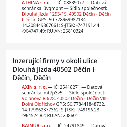
ATHINA s.r.o.
— IČ: 08839077 — Datová
schránka: 3yqmpnt — Sídlo společnosti:
Dlouhá Jízda 1253/15, 40502 Děčín - Děčín
I-Děčín
GPS: 50.778969982134,
14.208449867061; S-JTSK: -747191.44
-964747.49; RUIAN: 25810324
Inzerující firmy v okolí ulice
Dlouhá Jízda 40502 Děčín I-
Děčín, Děčín
AXIN s. r. o.
— IČ: 25418271 — Datová
schránka: mt7p3v5 — Sídlo společnosti:
Vojanova 83/28, 40502 Děčín - Děčín VIII-
Dolní Oldřichov
GPS: 50.778441848732,
14.179862377362; S-JTSK: -749196.23
-964524.82; RUIAN: 238601
BAINUR s.r.o.
— IČ: 24791849 — Datová