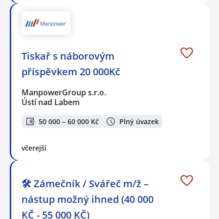
Tiskař s náborovým
příspěvkem 20 000Kč
ManpowerGroup s.r.o.
Ústí nad Labem
50 000 – 60 000 Kč
Plný úvazek
včerejší
🛠️ Zámečník / Svářeč m/ž –
nástup možný ihned (40 000
KČ - 55 000 KČ)