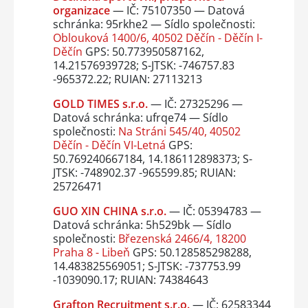
organizace
— IČ: 75107350 — Datová
schránka: 95rkhe2 — Sídlo společnosti:
Oblouková 1400/6, 40502 Děčín - Děčín I-
Děčín
GPS: 50.773950587162,
14.21576939728; S-JTSK: -746757.83
-965372.22; RUIAN: 27113213
GOLD TIMES s.r.o.
— IČ: 27325296 —
Datová schránka: ufrqe74 — Sídlo
společnosti:
Na Stráni 545/40, 40502
Děčín - Děčín VI-Letná
GPS:
50.769240667184, 14.186112898373; S-
JTSK: -748902.37 -965599.85; RUIAN:
25726471
GUO XIN CHINA s.r.o.
— IČ: 05394783 —
Datová schránka: 5h529bk — Sídlo
společnosti:
Březenská 2466/4, 18200
Praha 8 - Libeň
GPS: 50.128585298288,
14.483825569051; S-JTSK: -737753.99
-1039090.17; RUIAN: 74384643
Grafton Recruitment s.r.o.
— IČ: 62583344