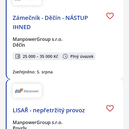
Zámečník - Děčín - NÁSTUP
IHNED
ManpowerGroup s.r.o.
Děčín
25 000 – 35 000 Kč
Plný úvazek
Zveřejněno: 5. srpna
LISAŘ - nepřetržitý provoz
ManpowerGroup s.r.o.
Povrly