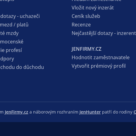
Vložit nový inzerát
 dotazy - uchazeči
Ceník služeb
 mezd / platů
Recenze
sté mzdy
Nejčastější dotazy - inzerent
emocenské
JENFIRMY.CZ
ie profesí
Hodnotit zaměstnavatele
odpory
Vytvořit prémiový profil
dchodu do důchodu
lem
JenFirmy.cz
a náborovým rozhraním
JenHunter
patří do rodiny
C