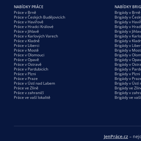
NABÍDKY PRÁCE
NABÍDKY BRI
Práce v Brně
Brigády v Brně
Práce v Českých Budějovicích
Brigády v Česk
Práce v Havířově
Brigády v Haví
Práce v Hradci Králové
Brigády v Hrad
Práce v Jihlavě
Brigády v Jihla
Práce v Karlových Varech
Brigády v Karl
Práce v Kladně
Brigády v Klad
Práce v Liberci
Brigády v Liber
Práce v Mostě
Brigády v Most
Práce v Olomouci
Brigády v Olom
Práce v Opavě
Brigády v Opa
Práce v Ostravě
Brigády v Ostr
Práce v Pardubicích
Brigády v Pard
Práce v Plzni
Brigády v Plzni
Práce v Praze
Brigády v Praz
Práce v Ústí nad Labem
Brigády v Ústí
Práce ve Zlíně
Brigády ve Zlín
Práce v zahraničí
Brigády v zahra
Práce ve vaší
lokalitě
Brigády ve vaš
JenPráce.cz
– nejo