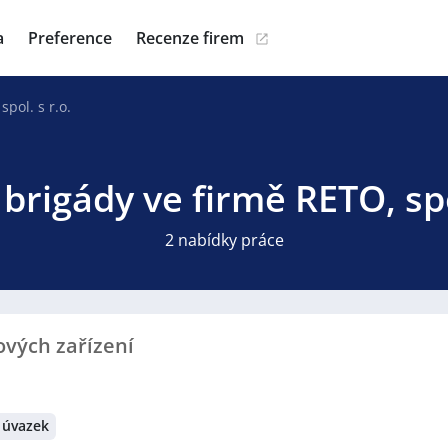
a
Preference
Recenze firem
spol. s r.o.
brigády ve firmě RETO, spo
2 nabídky práce
ových zařízení
 úvazek