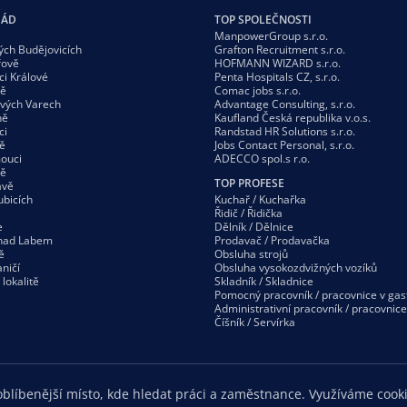
GÁD
TOP SPOLEČNOSTI
ManpowerGroup s.r.o.
ých Budějovicích
Grafton Recruitment s.r.o.
řově
HOFMANN WIZARD s.r.o.
ci Králové
Penta Hospitals CZ, s.r.o.
vě
Comac jobs s.r.o.
ových Varech
Advantage Consulting, s.r.o.
ně
Kaufland Česká republika v.o.s.
ci
Randstad HR Solutions s.r.o.
ě
Jobs Contact Personal, s.r.o.
ouci
ADECCO spol.s r.o.
vě
TOP PROFESE
avě
ubicích
Kuchař / Kuchařka
Řidič / Řidička
e
Dělník / Dělnice
 nad Labem
Prodavač / Prodavačka
ě
Obsluha strojů
ničí
Obsluha vysokozdvižných vozíků
í
lokalitě
Skladník / Skladnice
Pomocný pracovník / pracovnice v gas
Administrativní pracovník / pracovnice
Číšník / Servírka
blíbenější místo, kde hledat práci a zaměstnance. Využíváme cooki