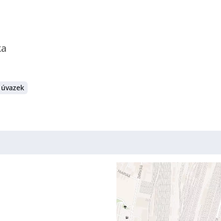
ka
 úvazek