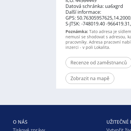
IČO: 44564449
Datová schránka: ua6xgrd
Další informace:
GPS: 50.76305957625,14.2000
S-JTSK: -748019.40 -966419.31
Poznámka:
Tato adresa je sídlem
nemusí se shodovat s adresou, k
pracovníky. Adresa pracovní nabí
inzerci - v poli Lokalita.
Recenze od zaměstnanců
Zobrazit na mapě
O NÁS
UŽITEČNÉ
Tiskové zprávy
Vytvořit ži