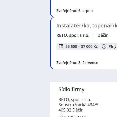
Zveřejněno: 6. srpna
Instalatér/ka, topenář/
RETO, spol. s r.o.
|
Děčín
33 500 – 37 000 Kč
Plný
Zveřejněno: 8. července
Sídlo firmy
RETO, spol. s r.o.
Soustružnická 434/5
405 02 Děčín