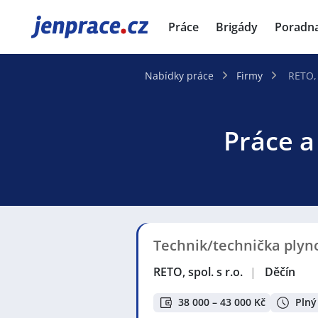
JenPráce.cz
Práce
Brigády
Poradn
Nabídky práce
Firmy
RETO, 
Práce a 
Technik/technička plyn
RETO, spol. s r.o.
|
Děčín
38 000 – 43 000 Kč
Plný