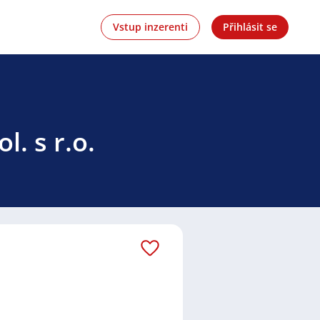
Vstup inzerenti
Přihlásit se
l. s r.o.