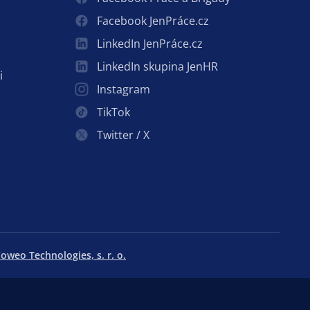
Facebook JenPráce.cz
LinkedIn JenPráce.cz
LinkedIn skupina JenHR
i
Instagram
TikTok
Twitter / X
oweo Technologies, s. r. o.