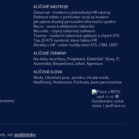
KLÍČOVÉ NÁSTROJE
Datacruit - moderní a jednoduchý HR nástroj
Efektivní nábor s jenHunter: krok za krokem
Jak vybrat vhodný personální informační systém
Recru - cesta k efektivním náborům
Recruitis - chytrý náborový software
Teamio - moderní náborová aplikace a chytré ATS
Top 20 ATS systémů, které hýbou HR
Zkratky v HR - znáte rozdíly mezi ATS, CRM, LMS?
KLÍČOVÉ TERMÍNY
Na dobu neurčitou
,
Projektant
,
Elektrikář
,
Vývoj
,
IT
,
Automobil
,
Bezpečnost
,
Lékař
,
Agentura
KLÍČOVÁ SLOVA
Mzda
,
Ukončení prac. poměru
,
Hrubá mzda
,
Nadřízený
,
Hodnocení
,
Pochvala
,
Jsem personalista
tronomii
es, viz
podmínky
.