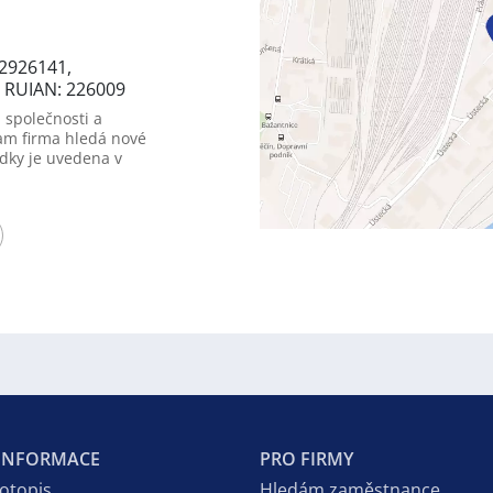
2926141,
, RUIAN: 226009
 společnosti a
am firma hledá nové
dky je uvedena v
 INFORMACE
PRO FIRMY
votopis
Hledám zaměstnance