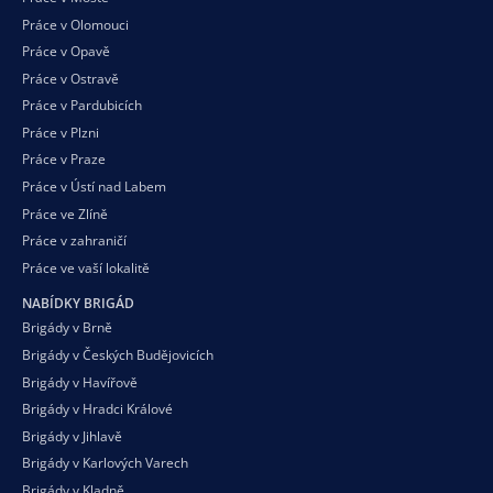
Práce v Olomouci
Práce v Opavě
Práce v Ostravě
Práce v Pardubicích
Práce v Plzni
Práce v Praze
Práce v Ústí nad Labem
Práce ve Zlíně
Práce v zahraničí
Práce ve vaší
lokalitě
NABÍDKY BRIGÁD
Brigády v Brně
Brigády v Českých Budějovicích
Brigády v Havířově
Brigády v Hradci Králové
Brigády v Jihlavě
Brigády v Karlových Varech
Brigády v Kladně