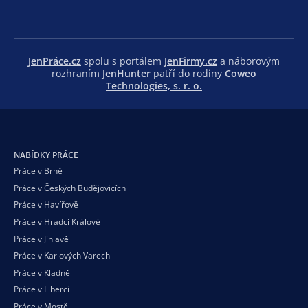
JenPráce.cz
spolu s portálem
JenFirmy.cz
a náborovým
rozhraním
JenHunter
patří do rodiny
Coweo
Technologies, s. r. o.
NABÍDKY PRÁCE
Práce v Brně
Práce v Českých Budějovicích
Práce v Havířově
Práce v Hradci Králové
Práce v Jihlavě
Práce v Karlových Varech
Práce v Kladně
Práce v Liberci
Práce v Mostě