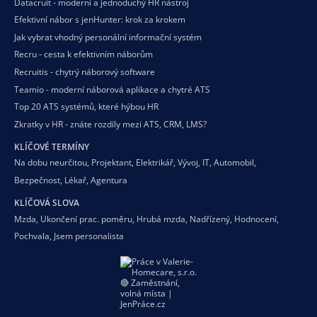
Datacruit - moderní a jednoduchý HR nástroj
Efektivní nábor s jenHunter: krok za krokem
Jak vybrat vhodný personální informační systém
Recru - cesta k efektivním náborům
Recruitis - chytrý náborový software
Teamio - moderní náborová aplikace a chytré ATS
Top 20 ATS systémů, které hýbou HR
Zkratky v HR - znáte rozdíly mezi ATS, CRM, LMS?
KLÍČOVÉ TERMÍNY
Na dobu neurčitou
,
Projektant
,
Elektrikář
,
Vývoj
,
IT
,
Automobil
,
Bezpečnost
,
Lékař
,
Agentura
KLÍČOVÁ SLOVA
Mzda
,
Ukončení prac. poměru
,
Hrubá mzda
,
Nadřízený
,
Hodnocení
,
Pochvala
,
Jsem personalista