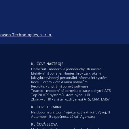
oweo Technologies, s. r. o.
KLÍČOVÉ NÁSTROJE
Datacruit - moderní a jednoduchý HR nástroj
Efektivní nábor s jenHunter: krok za krokem
Jak vybrat vhodný personální informační systém
Recru - cesta k efektivním náborům
Recruitis - chytrý náborový software
Teamio - moderní náborová aplikace a chytré ATS
Top 20 ATS systémů, které hýbou HR
Zkratky v HR - znáte rozdíly mezi ATS, CRM, LMS?
KLÍČOVÉ TERMÍNY
Na dobu neurčitou
,
Projektant
,
Elektrikář
,
Vývoj
,
IT
,
Automobil
,
Bezpečnost
,
Lékař
,
Agentura
KLÍČOVÁ SLOVA