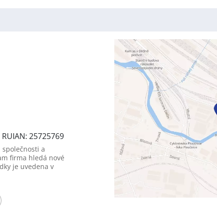
3, RUIAN: 25725769
 společnosti a
am firma hledá nové
dky je uvedena v