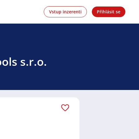
Vstup inzerenti
Přihlásit se
ls s.r.o.