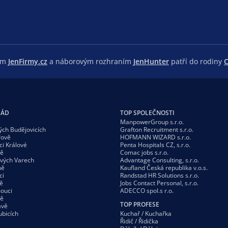
lem
JenFirmy.cz
a náborovým rozhraním
JenHunter
patří do rodiny
C
GÁD
TOP SPOLEČNOSTI
ManpowerGroup s.r.o.
ých Budějovicích
Grafton Recruitment s.r.o.
řově
HOFMANN WIZARD s.r.o.
ci Králové
Penta Hospitals CZ, s.r.o.
vě
Comac jobs s.r.o.
ových Varech
Advantage Consulting, s.r.o.
ně
Kaufland Česká republika v.o.s.
ci
Randstad HR Solutions s.r.o.
ě
Jobs Contact Personal, s.r.o.
ouci
ADECCO spol.s r.o.
vě
TOP PROFESE
avě
ubicích
Kuchař / Kuchařka
Řidič / Řidička