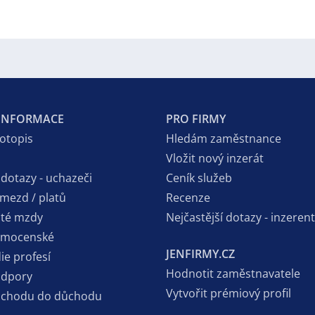
 INFORMACE
PRO FIRMY
votopis
Hledám zaměstnance
Vložit nový inzerát
 dotazy - uchazeči
Ceník služeb
 mezd / platů
Recenze
sté mzdy
Nejčastější dotazy - inzerent
emocenské
JENFIRMY.CZ
ie profesí
Hodnotit zaměstnavatele
odpory
Vytvořit prémiový profil
dchodu do důchodu