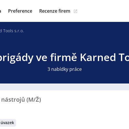
a
Preference
Recenze firem
 Tools s.r.o.
brigády ve firmě Karned Too
3 nabídky práce
 nástrojů (M/Ž)
 úvazek