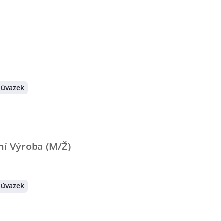
 úvazek
jní Výroba (M/Ž)
 úvazek