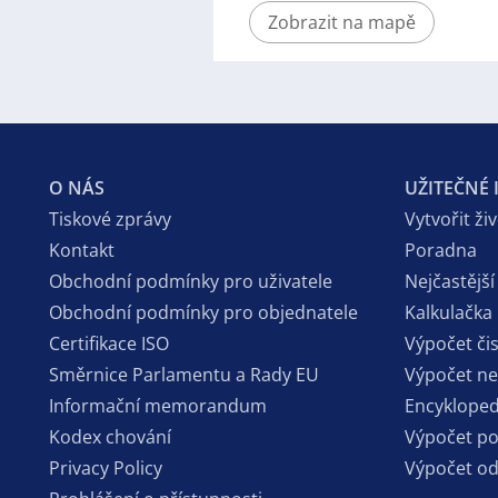
Zobrazit na mapě
O NÁS
UŽITEČNÉ
Tiskové zprávy
Vytvořit ži
Kontakt
Poradna
Obchodní podmínky pro uživatele
Nejčastější
Obchodní podmínky pro objednatele
Kalkulačka
Certifikace ISO
Výpočet či
Směrnice Parlamentu a Rady EU
Výpočet n
Informační memorandum
Encykloped
Kodex chování
Výpočet p
Privacy Policy
Výpočet o