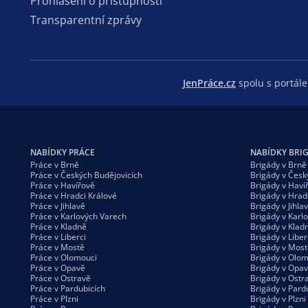
Prohlášení o přístupnosti
Transparentní zprávy
JenPráce.cz
spolu s portá
NABÍDKY PRÁCE
NABÍDKY BRI
Práce v Brně
Brigády v Brně
Práce v Českých Budějovicích
Brigády v Česk
Práce v Havířově
Brigády v Haví
Práce v Hradci Králové
Brigády v Hrad
Práce v Jihlavě
Brigády v Jihla
Práce v Karlových Varech
Brigády v Karl
Práce v Kladně
Brigády v Klad
Práce v Liberci
Brigády v Liber
Práce v Mostě
Brigády v Most
Práce v Olomouci
Brigády v Olom
Práce v Opavě
Brigády v Opa
Práce v Ostravě
Brigády v Ostr
Práce v Pardubicích
Brigády v Pard
Práce v Plzni
Brigády v Plzni