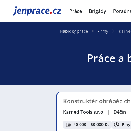
JenPráce.cz
Práce
Brigády
Poradn
Nabídky práce
Firmy
Karned
Práce a 
Konstruktér obráběcích
Karned Tools s.r.o.
|
Děčín
40 000 – 50 000 Kč
Plný