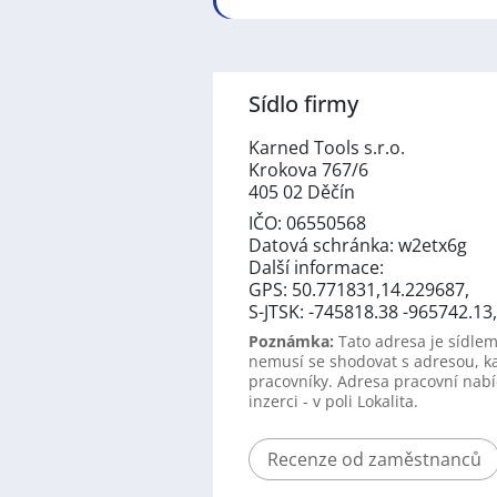
Sídlo firmy
Karned Tools s.r.o.
Krokova 767/6
405 02 Děčín
IČO: 06550568
Datová schránka: w2etx6g
Další informace:
GPS: 50.771831,14.229687,
S-JTSK: -745818.38 -965742.1
Poznámka:
Tato adresa je sídlem
nemusí se shodovat s adresou, k
pracovníky. Adresa pracovní nabí
inzerci - v poli Lokalita.
Recenze od zaměstnanců