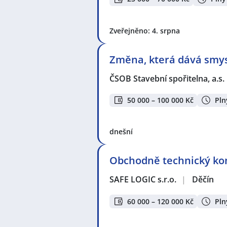
Zveřejněno: 4. srpna
Změna, která dává smysl
ČSOB Stavební spořitelna, a.s.
50 000 – 100 000 Kč
Pln
dnešní
Obchodně technický konz
SAFE LOGIC s.r.o.
|
Děčín
60 000 – 120 000 Kč
Pln