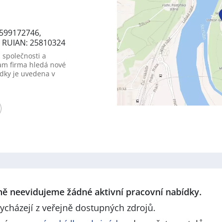
2599172746,
9, RUIAN: 25810324
 společnosti a
am firma hledá nové
dky je uvedena v
lně neevidujeme žádné aktivní pracovní nabídky.
ycházejí z veřejně dostupných zdrojů.