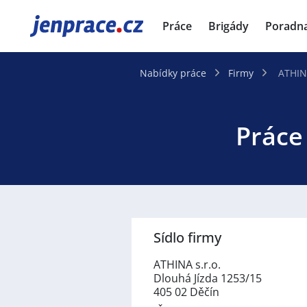
JenPráce.cz
Práce
Brigády
Poradn
Nabídky práce
Firmy
ATHINA
Práce 
Sídlo firmy
ATHINA s.r.o.
Dlouhá Jízda 1253/15
405 02 Děčín