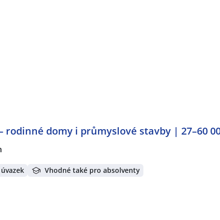
n
– rodinné domy i průmyslové stavby | 27–60 0
n
 úvazek
Vhodné také pro absolventy