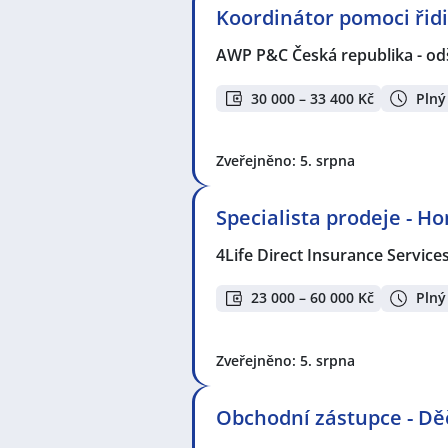
Koordinátor pomoci ři
AWP P&C Česká republika - od
30 000 – 33 400 Kč
Plný
Zveřejněno: 5. srpna
Specialista prodeje - H
4Life Direct Insurance Service
23 000 – 60 000 Kč
Plný
Zveřejněno: 5. srpna
Obchodní zástupce - Dě