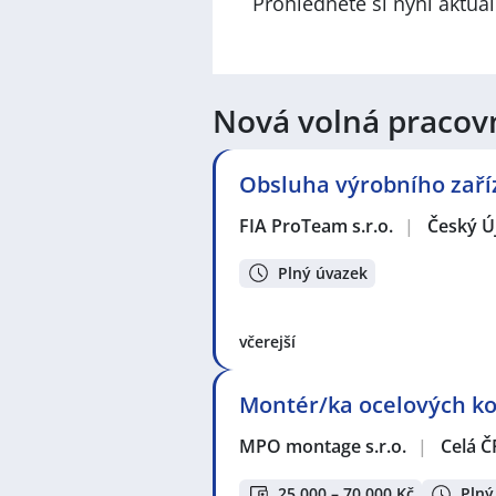
Prohlédněte si nyní aktuá
Nová volná pracov
Obsluha výrobního zaří
FIA ProTeam s.r.o.
|
Český Ú
Plný úvazek
včerejší
Montér/ka ocelových kon
MPO montage s.r.o.
|
Celá Č
25 000 – 70 000 Kč
Plný