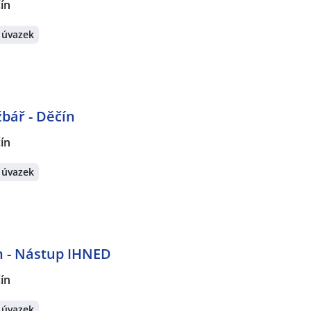
ín
 úvazek
bář - Děčín
ín
 úvazek
n - Nástup IHNED
ín
 úvazek