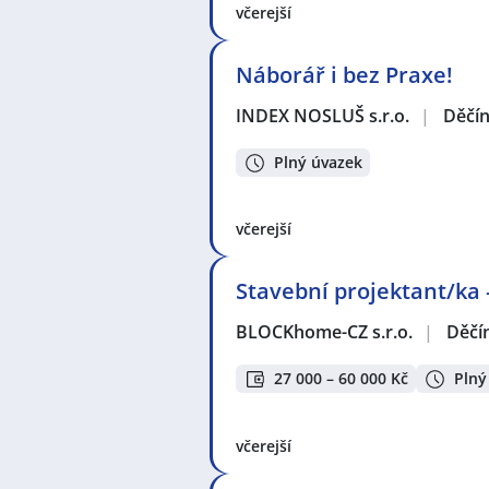
včerejší
Náborář i bez Praxe!
INDEX NOSLUŠ s.r.o.
|
Děčí
Plný úvazek
včerejší
Stavební projektant/ka 
BLOCKhome-CZ s.r.o.
|
Děčí
27 000 – 60 000 Kč
Plný
včerejší