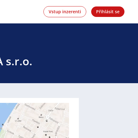
Vstup inzerenti
Přihlásit se
 s.r.o.