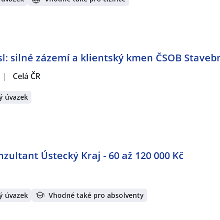
: silné zázemí a klientský kmen ČSOB Stavebn
|
Celá ČR
ý úvazek
ultant Ústecký Kraj - 60 až 120 000 Kč
ý úvazek
Vhodné také pro absolventy