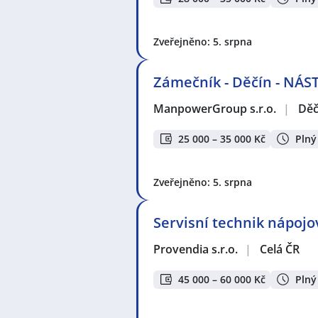
Zveřejněno: 5. srpna
Zámečník - Děčín - NÁ
ManpowerGroup s.r.o.
|
Děč
25 000 – 35 000 Kč
Plný
Zveřejněno: 5. srpna
Servisní technik nápoj
Provendia s.r.o.
|
Celá ČR
45 000 – 60 000 Kč
Plný