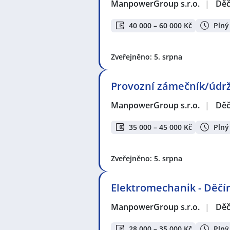
ManpowerGroup s.r.o.
|
Děč
40 000 – 60 000 Kč
Plný
Zveřejněno: 5. srpna
Provozní zámečník/údrž
ManpowerGroup s.r.o.
|
Děč
35 000 – 45 000 Kč
Plný
Zveřejněno: 5. srpna
Elektromechanik - Děčí
ManpowerGroup s.r.o.
|
Děč
28 000 – 35 000 Kč
Plný