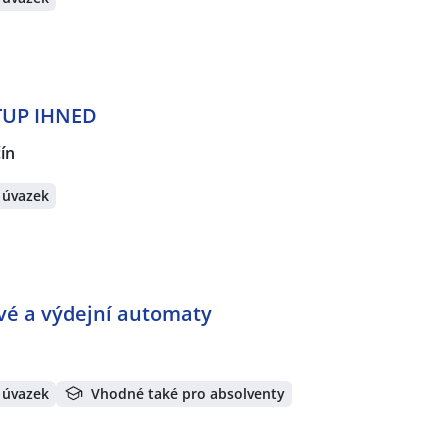
STUP IHNED
ín
 úvazek
ové a výdejní automaty
 úvazek
Vhodné také pro absolventy