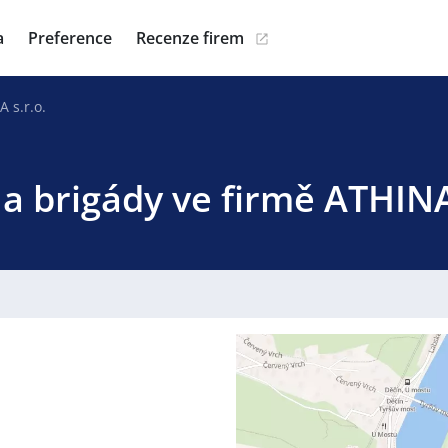
a
Preference
Recenze firem
 s.r.o.
a brigády ve firmě ATHINA