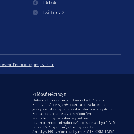
TikTok
Twitter / X
oweo Technologies, s. r. o.
KLÍČOVÉ NÁSTROJE
Datacruit - moderní a jednoduchý HR nástroj
Efektivní nábor s jenHunter: krok za krokem
Jak vybrat vhodný personální informační systém
Recru - cesta k efektivním náborům
Recruitis - chytrý náborový software
Teamio - moderní náborová aplikace a chytré ATS
Top 20 ATS systémů, které hýbou HR
Zkratky v HR - znáte rozdíly mezi ATS, CRM, LMS?