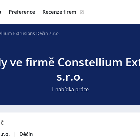
a
Preference
Recenze firem
llium Extrusions Děčín s.r.o.
dy ve firmě Constellium Ex
s.r.o.
1 nabídka práce
ač
.r.o.
|
Děčín