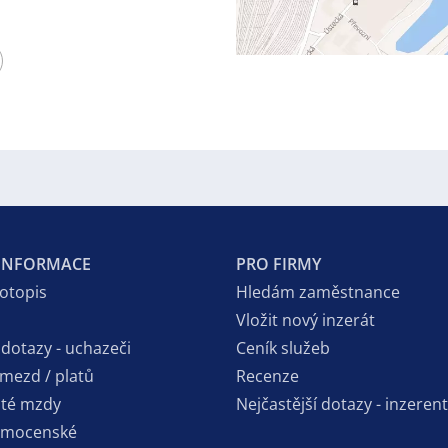
 INFORMACE
PRO FIRMY
votopis
Hledám zaměstnance
Vložit nový inzerát
 dotazy - uchazeči
Ceník služeb
 mezd / platů
Recenze
sté mzdy
Nejčastější dotazy - inzerent
emocenské