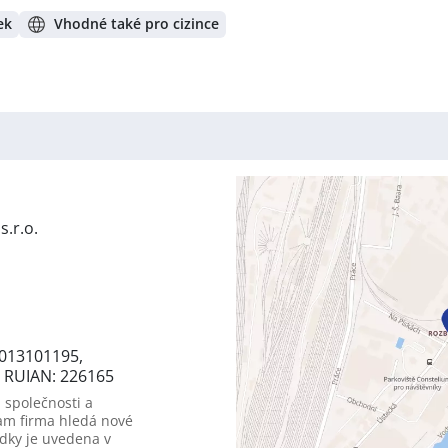
ek
Vhodné také pro cizince
s.r.o.
3013101195,
, RUIAN: 226165
 společnosti a
am firma hledá nové
dky je uvedena v