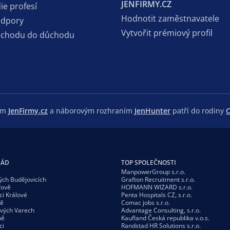
JENFIRMY.CZ
ie profesí
Hodnotit zaměstnavatele
odpory
Vytvořit prémiový profil
dchodu do důchodu
lem
JenFirmy.cz
a náborovým rozhraním
JenHunter
patří do rodiny
C
GÁD
TOP SPOLEČNOSTI
ManpowerGroup s.r.o.
ých Budějovicích
Grafton Recruitment s.r.o.
řově
HOFMANN WIZARD s.r.o.
ci Králové
Penta Hospitals CZ, s.r.o.
vě
Comac jobs s.r.o.
ových Varech
Advantage Consulting, s.r.o.
ně
Kaufland Česká republika v.o.s.
ci
Randstad HR Solutions s.r.o.