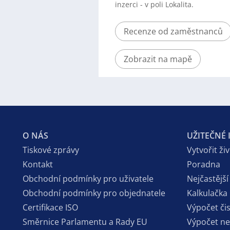
inzerci - v poli Lokalita.
Recenze od zaměstnanců
Zobrazit na mapě
O NÁS
UŽITEČNÉ
Tiskové zprávy
Vytvořit ži
Kontakt
Poradna
Obchodní podmínky pro uživatele
Nejčastější
Obchodní podmínky pro objednatele
Kalkulačka
Certifikace ISO
Výpočet či
Směrnice Parlamentu a Rady EU
Výpočet n