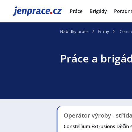
JenPráce.cz
Práce
Brigády
Poradn
Nabídky práce
Firmy
Conste
Práce a brigá
Operátor výroby - stříd
Constellium Extrusions Děčín s