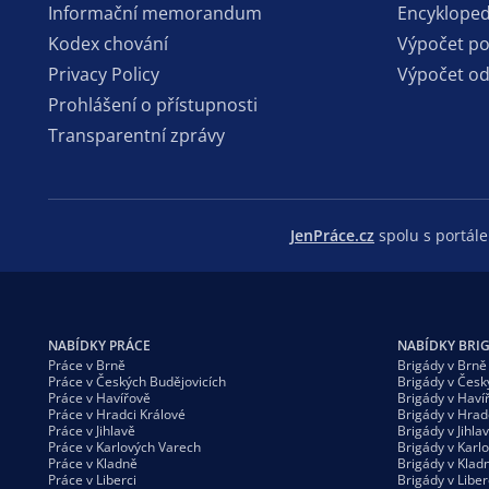
Informační memorandum
Encykloped
Kodex chování
Výpočet p
Privacy Policy
Výpočet o
Prohlášení o přístupnosti
Transparentní zprávy
JenPráce.cz
spolu s portá
NABÍDKY PRÁCE
NABÍDKY BRI
Práce v Brně
Brigády v Brně
Práce v Českých Budějovicích
Brigády v Česk
Práce v Havířově
Brigády v Haví
Práce v Hradci Králové
Brigády v Hrad
Práce v Jihlavě
Brigády v Jihla
Práce v Karlových Varech
Brigády v Karl
Práce v Kladně
Brigády v Klad
Práce v Liberci
Brigády v Liber