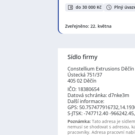
do 30 000 Kč
Plný úvaz
Zveřejněno: 22. května
Sídlo firmy
Constellium Extrusions Děčín 
Ústecká 751/37
405 02 Děčín
IČO: 18380654
Datová schránka: d7nke3m
Další informace:
GPS: 50.757477916732,14.19
S-JTSK: -747712.40 -966242.45
Poznámka:
Tato adresa je sídlem
nemusí se shodovat s adresou, k
pracovníky. Adresa pracovní nabí