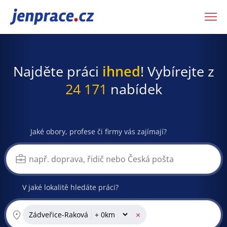
JenPráce.cz
Najděte práci
ihned
! Vybírejte z
24 171
nabídek
Jaké obory, profese či firmy vás zajímají?
V jaké lokalitě hledáte práci?
×
Zádveřice-Raková