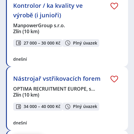
Kontrolor / ka kvality ve
výrobě (i junioři)
ManpowerGroup s.r.o.
Zlín
(10 km)
27 000 – 30 000 Kč
Plný úvazek
dnešní
Nástrojař vstřikovacích forem
OPTIMA RECRUITMENT EUROPE, s…
Zlín
(10 km)
34 000 – 40 000 Kč
Plný úvazek
dnešní