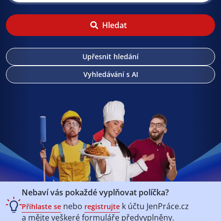
Hledat
Upřesnit hledání
Vyhledávání s AI
Nebaví vás pokaždé vyplňovat políčka?
nebo
k účtu
JenPráce.cz
Přihlaste se
registrujte
a mějte veškeré
formuláře předvyplněny.