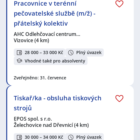
Pracovnice v terénní
pečovatelské službě (m/ž) -
přátelský kolektiv
AHC Odlehčovací centrum…
Vizovice
(4 km)
28 000 – 33 000 Kč
Plný úvazek
Vhodné také pro absolventy
Zveřejněno: 31. července
Tiskař/ka - obsluha tiskových
strojů
EPOS spol. s r.o.
Želechovice nad Dřevnicí
(4 km)
30 000 – 34 000 Kč
Plný úvazek