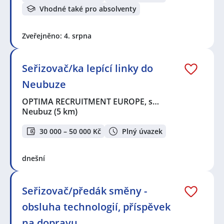
Vhodné také pro absolventy
Zveřejněno: 4. srpna
Seřizovač/ka lepící linky do
Neubuze
OPTIMA RECRUITMENT EUROPE, s…
Neubuz
(5 km)
30 000 – 50 000 Kč
Plný úvazek
dnešní
Seřizovač/předák směny -
obsluha technologií, příspěvek
na dopravu