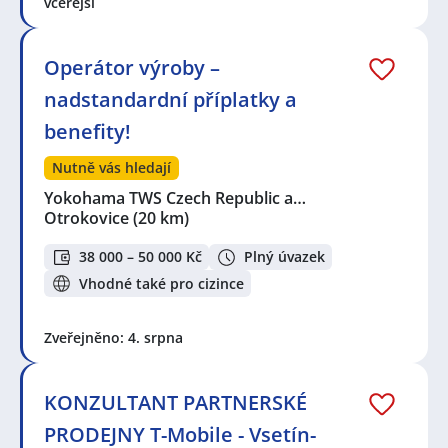
včerejší
Operátor výroby –
nadstandardní příplatky a
benefity!
Nutně vás hledají
Yokohama TWS Czech Republic a…
Otrokovice
(20 km)
38 000 – 50 000 Kč
Plný úvazek
Vhodné také pro cizince
Zveřejněno: 4. srpna
KONZULTANT PARTNERSKÉ
PRODEJNY T-Mobile - Vsetín-