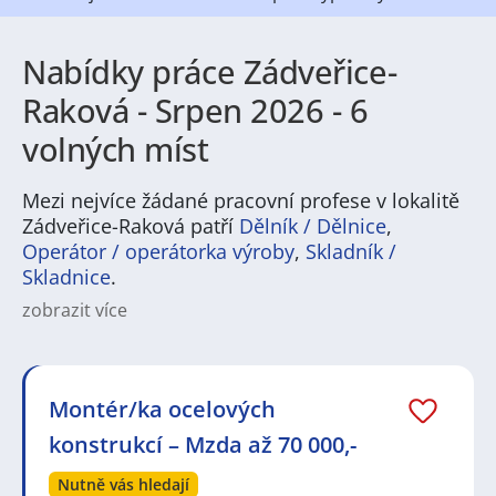
Nabídky práce Zádveřice-
Raková - Srpen 2026 - 6
volných míst
Mezi nejvíce žádané pracovní profese v lokalitě
Zádveřice-Raková patří
Dělník / Dělnice
,
Operátor / operátorka výroby
,
Skladník /
Skladnice
.
zobrazit více
Hledáte práci v regionu? Práce v „Zádveřice-Raková“
nabízí široké spektrum pracovních příležitostí – od
výrobních a technických pozic přes logistiku a
stavebnictví až po služby, obchod či zdravotnictví. V
Montér/ka ocelových
regionu jsou běžná zaměstnání jako operátor v
konstrukcí – Mzda až 70 000,-
provozu, technik údržby, řidič, skladník, obchodní
zástupce nebo specialisté v péči a školství. Na
Nutně vás hledají
nalezení vhodné pracovní nabídky tu často pomohou