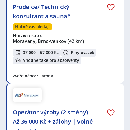
Prodejce/ Technický
konzultant a saunař
Nutně vás hledají
Horavia s.r.o.
Moravany, Brno-venkov
(42 km)
37 000 – 57 000 Kč
Plný úvazek
Vhodné také pro absolventy
Zveřejněno: 5. srpna
Operátor výroby (2 směny) |
Až 36 000 Kč + zálohy | volné