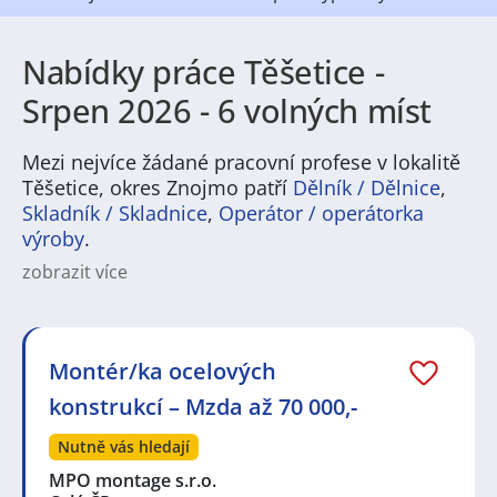
Nabídky práce Těšetice -
Srpen 2026 - 6 volných míst
Mezi nejvíce žádané pracovní profese v lokalitě
Těšetice, okres Znojmo patří
Dělník / Dělnice
,
Skladník / Skladnice
,
Operátor / operátorka
výroby
.
zobrazit více
Práce v Těšeticích nabízí různé možnosti pro lidi
hledající stabilní zaměstnání i sezonní příležitosti. V
regionu jsou nejčastěji zastoupené obory jako
zemědělství a vinařství, lehký průmysl, stavebnictví,
Montér/ka ocelových
doprava a služby. Nábor probíhá na pozice operátorů
konstrukcí – Mzda až 70 000,-
výroby, skladníků, řidičů, řemeslníků,
administrativních pracovníků i pracovníků v
Nutně vás hledají
pohostinství a péči o krajinu. Pracovní nabídky v této
oblasti často cílují na lidi, kteří ocení kombinaci
MPO montage s.r.o.
manuální práce a péče o zákazníka, stejně jako na ty,