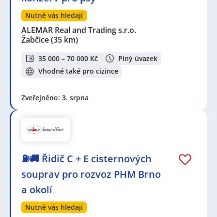
Nutně vás hledají
ALEMAR Real and Trading s.r.o.
Žabčice
(35 km)
35 000 – 70 000 Kč
Plný úvazek
Vhodné také pro cizince
Zveřejněno: 3. srpna
⛽🚚 Řidič C + E cisternových
souprav pro rozvoz PHM Brno
a okolí
Nutně vás hledají