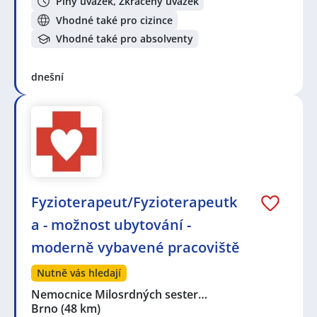
Plný úvazek, Zkrácený úvazek
Vhodné také pro cizince
Vhodné také pro absolventy
dnešní
Fyzioterapeut/Fyzioterapeutk
a - možnost ubytování -
moderně vybavené pracoviště
Nutně vás hledají
Nemocnice Milosrdných sester…
Brno
(48 km)