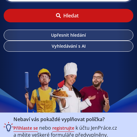
Hledat
Upřesnit hledání
Vyhledávání s AI
Nebaví vás pokaždé vyplňovat políčka?
nebo
k účtu
JenPráce.cz
Přihlaste se
registrujte
a mějte veškeré
formuláře předvyplněny.