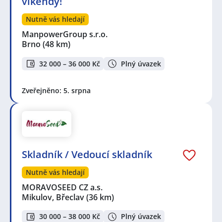
víkendy!
Nutně vás hledají
ManpowerGroup s.r.o.
Brno
(48 km)
32 000 – 36 000 Kč
Plný úvazek
Zveřejněno: 5. srpna
Skladník / Vedoucí skladník
Nutně vás hledají
MORAVOSEED CZ a.s.
Mikulov, Břeclav
(36 km)
30 000 – 38 000 Kč
Plný úvazek