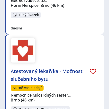
ESB Rozvaděče, a.s.
Horní Heršpice, Brno
(46 km)
Plný úvazek
dnešní
Atestovaný lékař/ka - Možnost
služebního bytu
Nutně vás hledají
Nemocnice Milosrdných sester…
Brno
(48 km)