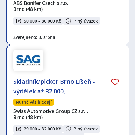
ABS Bonifer Czech s.r.o.
Brno
(48 km)
50 000 – 80 000 Kč
Plný úvazek
Zveřejněno: 3. srpna
Skladník/picker Brno Líšeň -
výdělek až 32 000,-
Nutně vás hledají
Swiss Automotive Group CZ s.r…
Brno
(48 km)
29 000 – 32 000 Kč
Plný úvazek