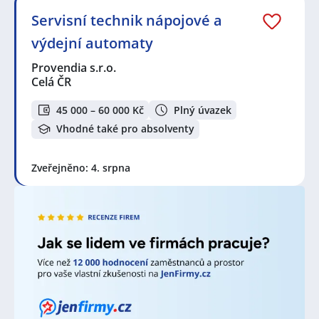
filtrace:
MPO montage s.r.o.
,
ČSOB Stavební spořitelna, a.s.
,
Servisní technik nápojové a
AWP P&C Česká republika - odštěpný závod
výdejní automaty
zahraniční právnické osoby
,
4Life Direct Insurance
Services s.r.o., odštěpný závod
,
Provendia s.r.o.
,
Provendia s.r.o.
MarkZPro s.r.o.
,
LF Group Services s.r.o.
,
inSPORTline
Celá ČR
stores s.r.o.
,
ESB Rozvaděče, a.s.
,
Nemocnice
Milosrdných sester sv. Vincence de Paul s.r.o.
,
4M
45 000 – 60 000 Kč
Plný úvazek
Power Consulting s.r.o.
,
Horavia s.r.o.
,
Vhodné také pro absolventy
ManpowerGroup s.r.o.
,
MORAVOSEED CZ a.s.
,
Ecool
TFM s.r.o.
,
ALEMAR Real and Trading s.r.o.
,
ABS
Bonifer Czech s.r.o.
,
Swiss Automotive Group CZ s.r.o.
,
Zveřejněno: 4. srpna
Správa železnic, státní organizace
,
HOFMANN WIZARD
s.r.o.
,
KASALI, s.r.o.
,
Pavel Mašek
,
NEMEC WORLD
s.r.o.
,
Kooperativa pojišťovna, a.s., Vienna Insurance
Group
,
VINICE ZNOVÍN, s.r.o.
,
ALZHEIMER HOME z.ú.
,
O.K. solution, s.r.o.
,
Delirest services s.r.o.
,
LEPŠÍ
PRÁCE a.s.
,
HOTEL TERMAL MUŠOV a.s.
,
Jobs Contact
Personal, s.r.o.
,
CPI Moravia Books s.r.o.
,
Randstad HR
Solutions s.r.o.
,
Fluiconnecto OEM s.r.o.
,
Schwarz-
Transport s.r.o.
,
Česká pošta, s.p.
,
Orienta Czech
s.r.o.
,
NOVÁK maso - uzeniny s.r.o.
,
Advantage
Consulting, s.r.o.
,
Česká spořitelna, a.s.
,
EG.D