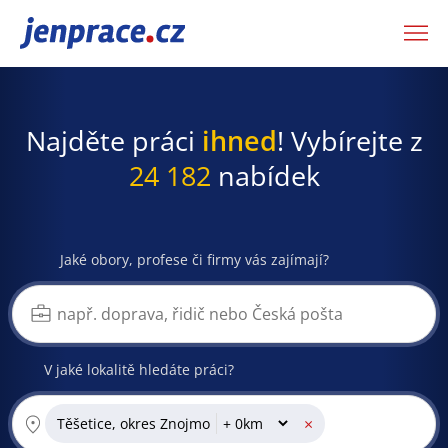
JenPráce.cz
Najděte práci
ihned
! Vybírejte z
24 182
nabídek
Jaké obory, profese či firmy vás zajímají?
V jaké lokalitě hledáte práci?
×
Těšetice, okres Znojmo