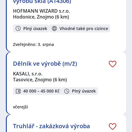
výrobu skla (A14306)
HOFMANN WIZARD s.r.o.
Hodonice, Znojmo
(6 km)
Plný úvazek
Vhodné také pro cizince
Zveřejněno: 3. srpna
Dělník ve výrobě (m/ž)
KASALI, s.r.o.
Tasovice, Znojmo
(6 km)
40 000 – 45 000 Kč
Plný úvazek
včerejší
Truhlář - zakázková výroba