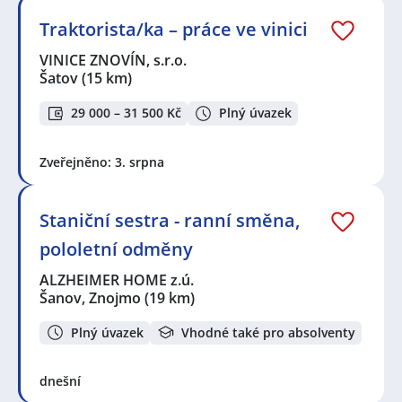
Traktorista/ka – práce ve vinici
VINICE ZNOVÍN, s.r.o.
Šatov
(15 km)
29 000 – 31 500 Kč
Plný úvazek
Zveřejněno: 3. srpna
Staniční sestra - ranní směna,
pololetní odměny
ALZHEIMER HOME z.ú.
Šanov, Znojmo
(19 km)
Plný úvazek
Vhodné také pro absolventy
dnešní