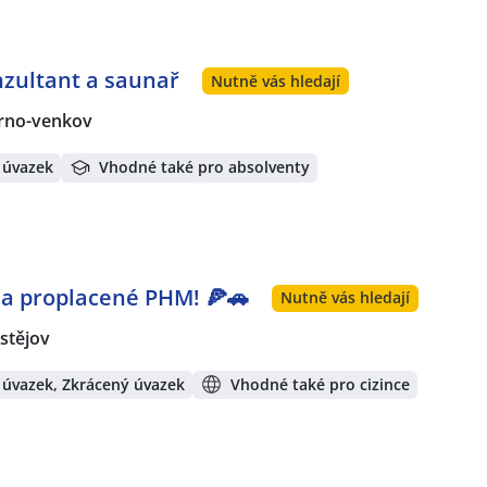
nzultant a saunař
Nutně vás hledají
rno-venkov
 úvazek
Vhodné také pro absolventy
 a proplacené PHM! 🍕🚗
Nutně vás hledají
stějov
 úvazek, Zkrácený úvazek
Vhodné také pro cizince