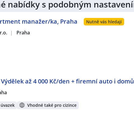
jiné nabídky s podobným nastaven
ále velká poptávka po nových zaměstnancích. Právě proto je 
artment manažer/ka, Praha
Nutně vás hledají
r.o.
|
Praha
uplatnění!
Vytvořte si účet na JenPráce.cz
a pravidelně na V
tně námi doporučovaných.
: Výdělek až 4 000 Kč/den + firemní auto i domů
aha
 úvazek
Vhodné také pro cizince