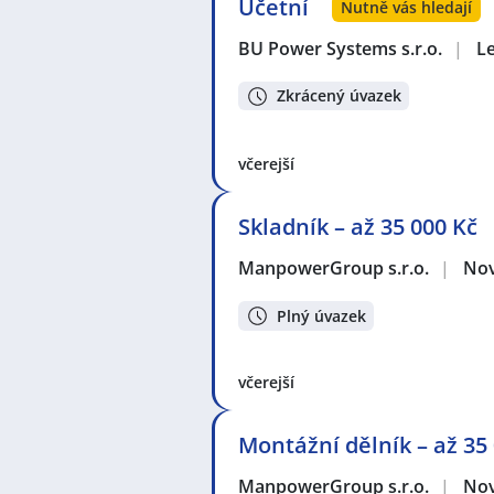
Účetní
Nutně vás hledají
BU Power Systems s.r.o.
|
L
Zkrácený úvazek
včerejší
Skladník – až 35 000 Kč
ManpowerGroup s.r.o.
|
Nov
Plný úvazek
včerejší
Montážní dělník – až 35
ManpowerGroup s.r.o.
|
Nov