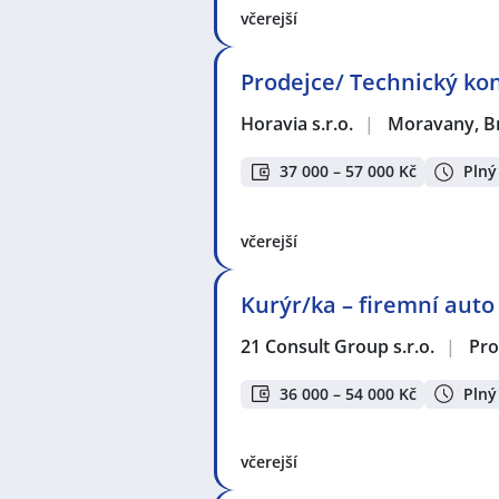
včerejší
Prodejce/ Technický ko
Horavia s.r.o.
|
Moravany, B
37 000 – 57 000 Kč
Plný
včerejší
Kurýr/ka – firemní auto
21 Consult Group s.r.o.
|
Pro
36 000 – 54 000 Kč
Plný
včerejší