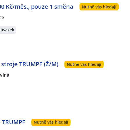
000 Kč/měs., pouze 1 směna
Nutně vás hledají
ce
 úvazek
 stroje TRUMPF (Ž/M)
Nutně vás hledají
rviná
e TRUMPF
Nutně vás hledají