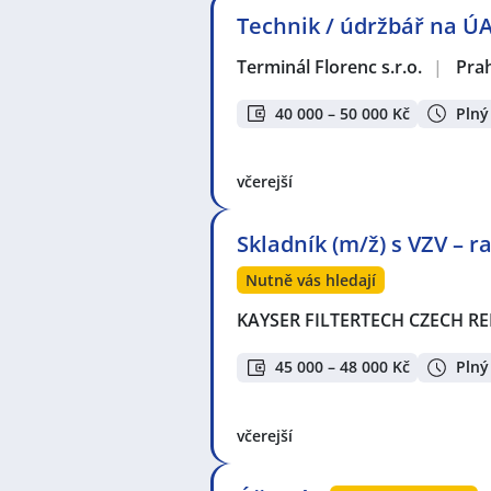
Technik / údržbář na Ú
Terminál Florenc s.r.o.
|
Pra
40 000 – 50 000 Kč
Plný
včerejší
Skladník (m/ž) s VZV – 
Nutně vás hledají
KAYSER FILTERTECH CZECH REP
45 000 – 48 000 Kč
Plný
včerejší