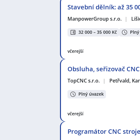
Stavební dělník: až 35 
ManpowerGroup s.r.o.
|
Liši
32 000 – 35 000 Kč
Plný
včerejší
Obsluha, seřizovač CNC
TopCNC s.r.o.
|
Petřvald, Ka
Plný úvazek
včerejší
Programátor CNC stroj