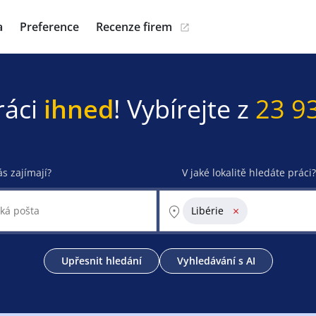
a
Preference
Recenze firem
ráci
ihned
! Vybírejte z
23 9
ás zajímají?
V jaké lokalitě hledáte práci?
×
Libérie
Upřesnit hledání
Vyhledávání s AI