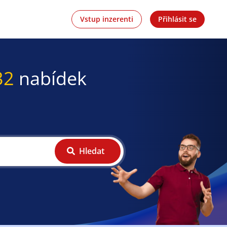
Vstup inzerenti
Přihlásit se
32
nabídek
Hledat