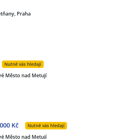
etňany, Praha
Nutně vás hledají
é Město nad Metují
 000 Kč
Nutně vás hledají
é Město nad Metují