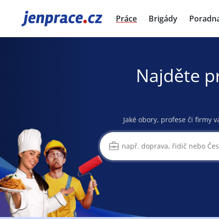
JenPráce.cz
Práce
Brigády
Poradn
Najděte p
Jaké obory, profese či firmy v