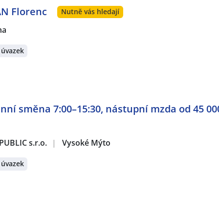
AN Florenc
Nutně vás hledají
ha
 úvazek
ranní směna 7:00–15:30, nástupní mzda od 45 00
UBLIC s.r.o.
|
Vysoké Mýto
 úvazek