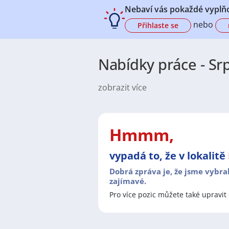
Nebaví vás pokaždé vyplňo
nebo
Přihlaste se
Nabídky práce - Sr
zobrazit více
Na
JenPráce.cz
naleznete širokou
široké množství různých oborů a pr
pracovní pozici v co nejkratším m
/ dělnice
,
dělník / dělnice
nebo mát
Hmmm,
a chemická výroba
,
Ubytování a c
v oboru
Služby, umění a kultura
. 
vypadá to, že v lokalitě
profesích či oborech, protože je 
Držíme Vám palce!
Dobrá zpráva je, že jsme vybra
zajímavé.
Pro více pozic můžete také upravit 
Mezi nejoblíbenější lokality pro 
Liberec
,
Olomouc
,
Pardubice
,
Kar
šance, že najdete nabídky práce blí