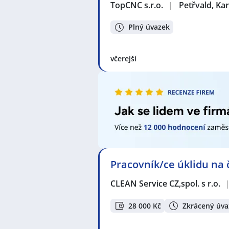
TopCNC s.r.o.
|
Petřvald, Ka
Plný úvazek
včerejší
Pracovník/ce úklidu na
CLEAN Service CZ,spol. s r.o.
28 000 Kč
Zkrácený úva