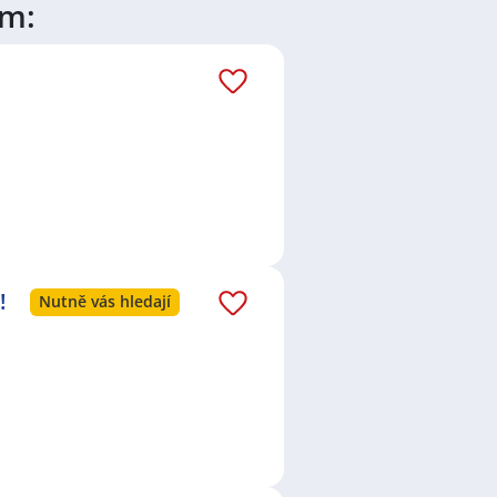
ím:
pravý čas porozhlédnout se po nové
áš email dostávejte aktuální
!
Nutně vás hledají