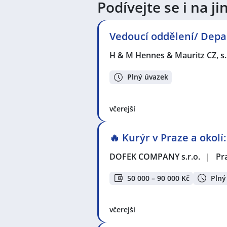
Podívejte se i na 
V lokalitě "Libérie" a okolí je st
práci!
Vedoucí oddělení/ Dep
H & M Hennes & Mauritz CZ, s.
Zvyšte si šanci v nalezení nového 
seznam pracovních nabídek, vče
Plný úvazek
včerejší
🔥 Kurýr v Praze a okolí
DOFEK COMPANY s.r.o.
|
Pr
50 000 – 90 000 Kč
Plný
včerejší