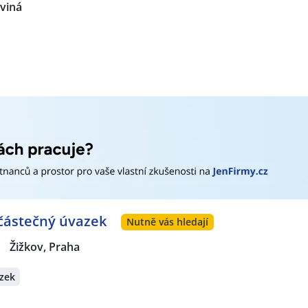
rviná
 částečný úvazek
Nutně vás hledají
|
Žižkov, Praha
zek