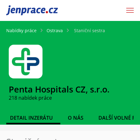
JenPráce.cz
Nabídky práce
Ostrava
Staniční sestra
Penta Hospitals CZ, s.r.o.
218 nabídek práce
DETAIL INZERÁTU
O NÁS
DALŠÍ VOLNÉ PO