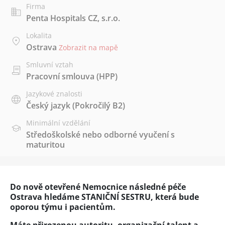
Firma
Penta Hospitals CZ, s.r.o.
Lokalita
Ostrava
Zobrazit na mapě
Smluvní vztah
Pracovní smlouva (HPP)
Jazykové znalosti
Český jazyk
(Pokročilý B2)
Minimální vzdělání
Středoškolské nebo odborné vyučení s
maturitou
Do nově otevřené Nemocnice následné péče
Ostrava hledáme STANIČNÍ SESTRU, která bude
oporou týmu i pacientům.