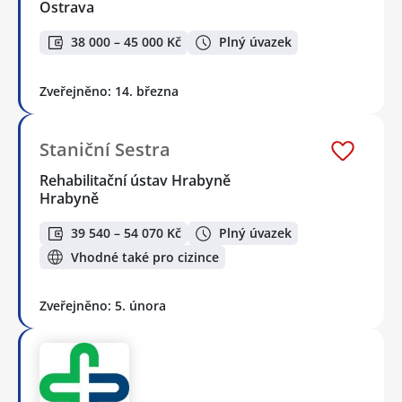
Ostrava
38 000 – 45 000 Kč
Plný úvazek
Zveřejněno: 14. března
Staniční Sestra
Rehabilitační ústav Hrabyně
Hrabyně
39 540 – 54 070 Kč
Plný úvazek
Vhodné také pro cizince
Zveřejněno: 5. února