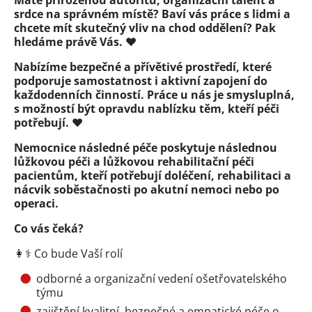
Máte přirozenou autoritu, organizační talent a
srdce na správném místě? Baví vás práce s lidmi a
chcete mít skutečný vliv na chod oddělení? Pak
hledáme právě Vás. ❤️
Nabízíme bezpečné a přívětivé prostředí, které
podporuje samostatnost i aktivní zapojení do
každodenních činností. Práce u nás je smysluplná,
s možností být opravdu nablízku těm, kteří péči
potřebují. ❤️
Nemocnice následné péče poskytuje následnou
lůžkovou péči a lůžkovou rehabilitační péči
pacientům, kteří potřebují doléčení, rehabilitaci a
nácvik soběstačnosti po akutní nemoci nebo po
operaci.
Co vás čeká?
👩⚕️ Co bude Vaší rolí
odborné a organizační vedení ošetřovatelského
týmu
zajištění kvalitní, bezpečné a empatické péče o