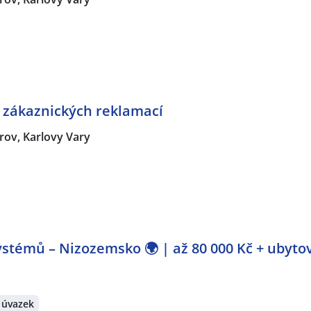
í zákaznických reklamací
rov, Karlovy Vary
stémů – Nizozemsko 🌍 | až 80 000 Kč + ubyto
 úvazek