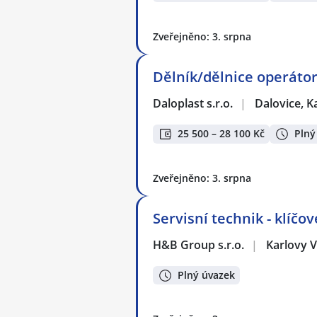
Zveřejněno: 3. srpna
Dělník/dělnice operátor
Daloplast s.r.o.
|
Dalovice, K
25 500 – 28 100 Kč
Plný
Zveřejněno: 3. srpna
Servisní technik - klíč
H&B Group s.r.o.
|
Karlovy 
Plný úvazek