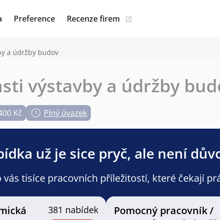
a
Preference
Recenze firem
vby a údržby budov
lasti výstavby a údržby bu
400 Kč
Plný úvazek
ídka už je sice pryč, ale není dův
ás tisíce pracovních příležitostí, které čekají pr
mická
381 nabídek
Pomocný pracovník /