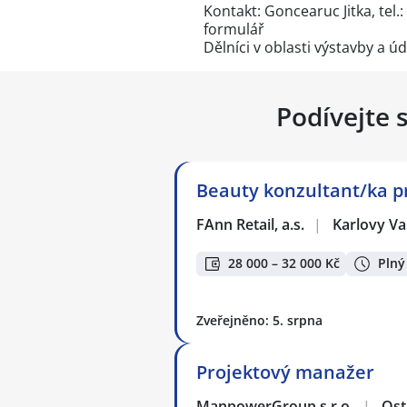
Kontakt: Goncearuc Jitka, tel.:
formulář
Dělníci v oblasti výstavby a 
Podívejte 
Beauty konzultant/ka p
FAnn Retail, a.s.
|
Karlovy Va
28 000 – 32 000 Kč
Plný
Zveřejněno: 5. srpna
Projektový manažer
ManpowerGroup s.r.o.
|
Ost