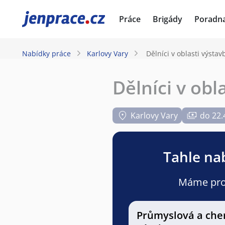
JenPráce.cz
Práce
Brigády
Poradn
Nabídky práce
Karlovy Vary
Dělníci v oblasti výsta
Dělníci v ob
Karlovy Vary
do 22.
Tahle nab
Máme pro v
Průmyslová a che