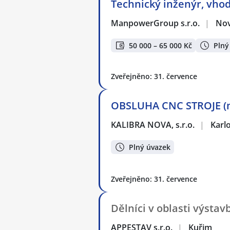
Technický inženýr, vho
ManpowerGroup s.r.o.
|
Nov
50 000 – 65 000 Kč
Plný
Zveřejněno: 31. července
OBSLUHA CNC STROJE (
KALIBRA NOVA, s.r.o.
|
Karl
Plný úvazek
Zveřejněno: 31. července
Dělníci v oblasti výsta
APPESTAV s.r.o.
|
Kuřim