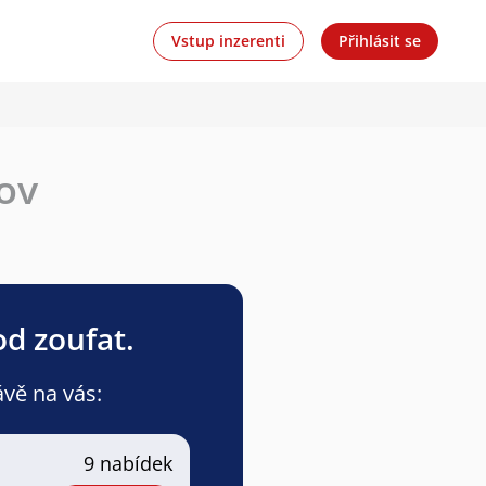
Vstup inzerenti
Přihlásit se
dov
od zoufat.
ávě na vás:
9 nabídek