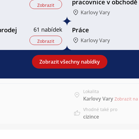
pracovnice v obchodě
Zobrazit
Karlovy Vary
prodej
61 nabídek
Práce
Karlovy Vary
Zobrazit
Zobrazit všechny nabídky
Lokalita
Karlovy Vary
Zobrazit n
Vhodné také pro
cizince