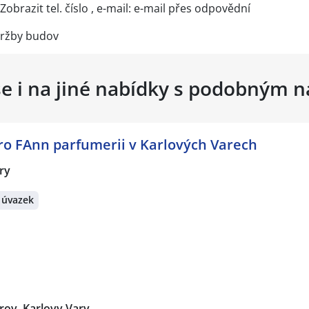
Zobrazit tel. číslo
, e-mail: e-mail přes
odpovědní
údržby budov
se i na jiné nabídky s podobným 
ro FAnn parfumerii v Karlových Varech
ry
 úvazek
rov, Karlovy Vary