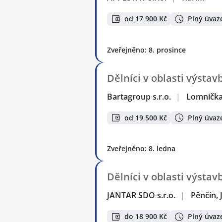
od 17 900 Kč
Plný úvaz
Zveřejněno: 8. prosince
Dělníci v oblasti výsta
Bartagroup s.r.o.
|
Lomničk
od 19 500 Kč
Plný úvaz
Zveřejněno: 8. ledna
Dělníci v oblasti výsta
JANTAR SDO s.r.o.
|
Pěnčín,
do 18 900 Kč
Plný úvaz