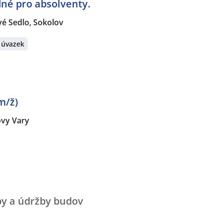
dné pro absolventy.
é Sedlo, Sokolov
 úvazek
m/ž)
ovy Vary
vby a údržby budov