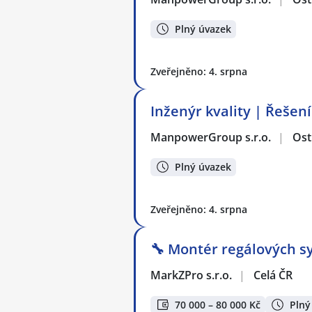
Plný úvazek
Zveřejněno: 4. srpna
Inženýr kvality | Řešen
ManpowerGroup s.r.o.
|
Ost
Plný úvazek
Zveřejněno: 4. srpna
🔧 Montér regálových sy
MarkZPro s.r.o.
|
Celá ČR
70 000 – 80 000 Kč
Plný