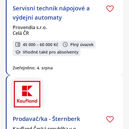
Servisní technik nápojové a
výdejní automaty
Provendia s.r.o.
Celá ČR
45 000 – 60 000 Kč
Plný úvazek
Vhodné také pro absolventy
Zveřejněno: 4. srpna
Prodavač/ka - Šternberk
Kaufland Česká republika v.o…