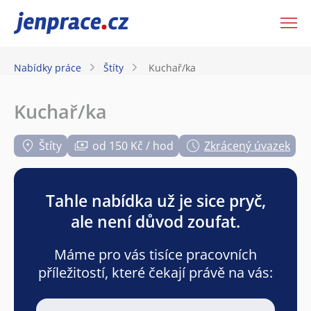
JenPráce.cz
Nabídky práce
Štíty
Kuchař/ka
Kuchař/ka
Štíty
od 150 Kč / hod
Zkrácený úvazek
Tahle nabídka už je sice pryč,
ale není důvod zoufat.
Máme pro vás tisíce pracovních
příležitostí, které čekají právě na vás: