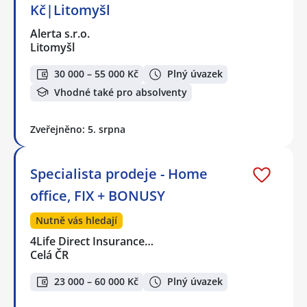
Kč|Litomyšl
Alerta s.r.o.
Litomyšl
30 000 – 55 000 Kč
Plný úvazek
Vhodné také pro absolventy
Zveřejněno: 5. srpna
Specialista prodeje - Home
office, FIX + BONUSY
Nutně vás hledají
4Life Direct Insurance…
Celá ČR
23 000 – 60 000 Kč
Plný úvazek