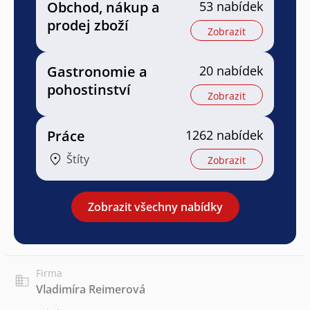
Obchod, nákup a
53 nabídek
prodej zboží
Zobrazit
Gastronomie a
20 nabídek
pohostinství
Zobrazit
Práce
1262 nabídek
Štíty
Zobrazit
Zobrazit všechny nabídky
Firma
Vladimíra Reimerová