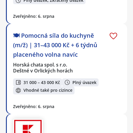
Plný úvazek, Zkrácený úvazek
Zveřejněno: 6. srpna
🍽️ Pomocná síla do kuchyně
(m/ž) | 31–43 000 Kč + 6 týdnů
placeného volna navíc
Horská chata spol. s r.o.
Deštné v Orlických horách
31 000 – 43 000 Kč
Plný úvazek
Vhodné také pro cizince
Zveřejněno: 6. srpna