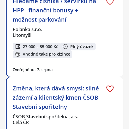
Hledáme číšníka / servírku na
HPP - finanční bonusy +
možnost parkování
Polanka s.r.o.
Litomyšl
27 000 – 35 000 Kč
Plný úvazek
Vhodné také pro cizince
Zveřejněno: 7. srpna
Změna, která dává smysl: silné
zázemí a klientský kmen ČSOB
Stavební spořitelny
ČSOB Stavební spořitelna, a.s.
Celá ČR