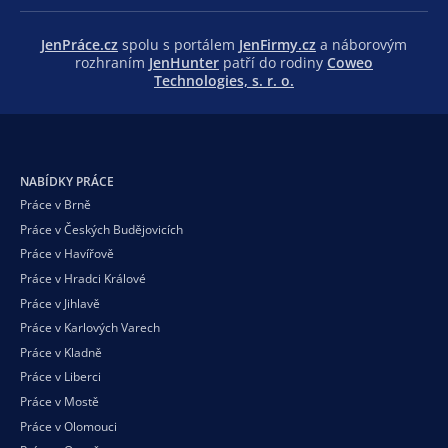
JenPráce.cz
spolu s portálem
JenFirmy.cz
a náborovým
rozhraním
JenHunter
patří do rodiny
Coweo
Technologies, s. r. o.
NABÍDKY PRÁCE
Práce v Brně
Práce v Českých Budějovicích
Práce v Havířově
Práce v Hradci Králové
Práce v Jihlavě
Práce v Karlových Varech
Práce v Kladně
Práce v Liberci
Práce v Mostě
Práce v Olomouci