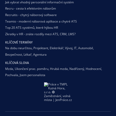
Jak vybrat vhodný personální informační systém
Recru - cesta k efektivním náborům
Recruitis - chytrý náborový software
Teamio - moderní náborová aplikace a chytré ATS
Top 20 ATS systémů, které hýbou HR
Zkratky v HR - znáte rozdíly mezi ATS, CRM, LMS?
KLÍČOVÉ TERMÍNY
Na dobu neurčitou
,
Projektant
,
Elektrikář
,
Vývoj
,
IT
,
Automobil
,
Bezpečnost
,
Lékař
,
Agentura
KLÍČOVÁ SLOVA
Mzda
,
Ukončení prac. poměru
,
Hrubá mzda
,
Nadřízený
,
Hodnocení
,
Pochvala
,
Jsem personalista