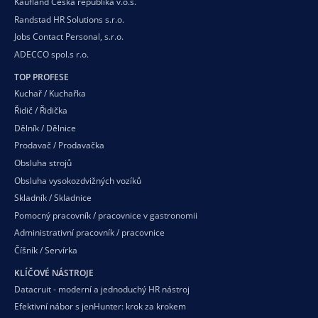
Kaufland Česká republika v.o.s.
Randstad HR Solutions s.r.o.
Jobs Contact Personal, s.r.o.
ADECCO spol.s r.o.
TOP PROFESE
Kuchař / Kuchařka
Řidič / Řidička
Dělník / Dělnice
Prodavač / Prodavačka
Obsluha strojů
Obsluha vysokozdvižných vozíků
Skladník / Skladnice
Pomocný pracovník / pracovnice v gastronomii
Administrativní pracovník / pracovnice
Číšník / Servírka
KLÍČOVÉ NÁSTROJE
Datacruit - moderní a jednoduchý HR nástroj
Efektivní nábor s jenHunter: krok za krokem