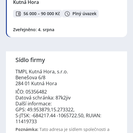
Kutná Hora
56 000 – 90 000 Kč
Plný úvazek
Zveřejněno: 4. srpna
Sídlo firmy
TMPL Kutná Hora, s.r.o.
Benešova 6/8
284 01 Kutná Hora
IČO: 05356482
Datová schránka: 87k2jiv
Další informace:
GPS: 49.953879,15.273322,
S-JTSK: -684217.44 -1065722.50, RUIAN:
11419733
Poznámka:
Tato adresa je sídlem společnosti a