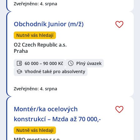
Zveřejněno: 4. srpna
Obchodník Junior (m/ž)
Nutně vás hledají
O2 Czech Republic a.s.
Praha
60 000 – 90 000 Kč
Plný úvazek
Vhodné také pro absolventy
Zveřejněno: 4. srpna
Montér/ka ocelových
konstrukcí – Mzda až 70 000,-
Nutně vás hledají
MPO montage s.r.o.