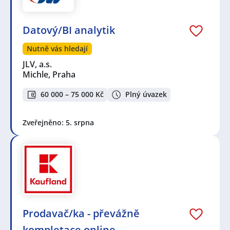
Datový/BI analytik
Nutně vás hledají
JLV, a.s.
Michle, Praha
60 000 – 75 000 Kč
Plný úvazek
Zveřejněno: 5. srpna
Prodavač/ka - převážně
kompletace online