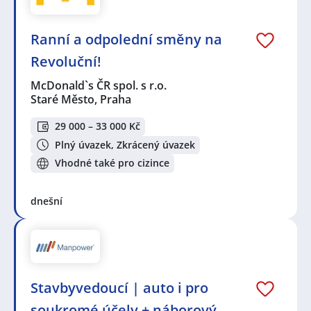
Ranní a odpolední směny na
Revoluční!
McDonald`s ČR spol. s r.o.
Staré Město, Praha
29 000 – 33 000 Kč
Plný úvazek, Zkrácený úvazek
Vhodné také pro cizince
dnešní
Stavbyvedoucí | auto i pro
soukromé účely + náborový