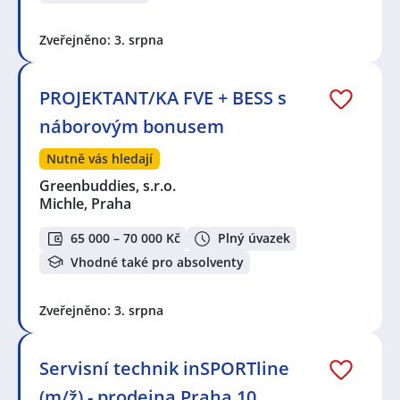
Zveřejněno: 3. srpna
PROJEKTANT/KA FVE + BESS s
náborovým bonusem
Nutně vás hledají
Greenbuddies, s.r.o.
Michle, Praha
65 000 – 70 000 Kč
Plný úvazek
Vhodné také pro absolventy
Zveřejněno: 3. srpna
Servisní technik inSPORTline
(m/ž) - prodejna Praha 10