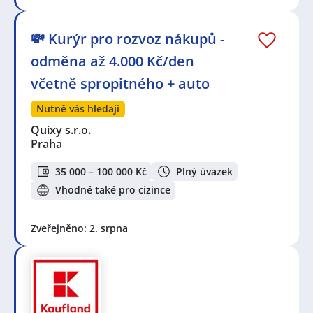
💸 Kurýr pro rozvoz nákupů -
odměna až 4.000 Kč/den
včetně spropitného + auto
Nutně vás hledají
Quixy s.r.o.
Praha
35 000 – 100 000 Kč
Plný úvazek
Vhodné také pro cizince
Zveřejněno: 2. srpna