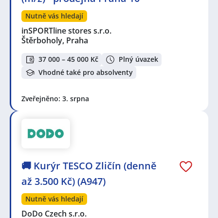
Nutně vás hledají
inSPORTline stores s.r.o.
Štěrboholy, Praha
37 000 – 45 000 Kč
Plný úvazek
Vhodné také pro absolventy
Zveřejněno: 3. srpna
🚚 Kurýr TESCO Zličín (denně
až 3.500 Kč) (A947)
Nutně vás hledají
DoDo Czech s.r.o.