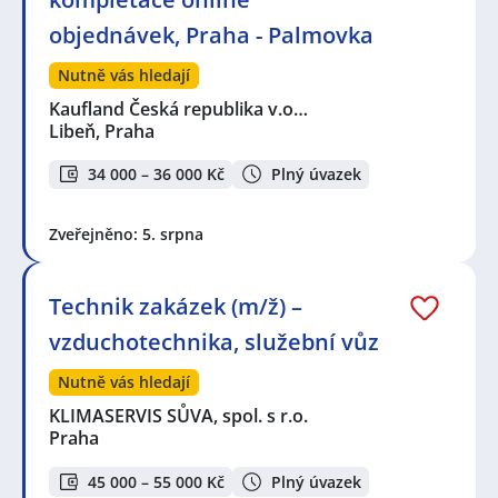
objednávek, Praha - Palmovka
Nutně vás hledají
Kaufland Česká republika v.o…
Libeň, Praha
34 000 – 36 000 Kč
Plný úvazek
Zveřejněno: 5. srpna
Technik zakázek (m/ž) –
vzduchotechnika, služební vůz
Nutně vás hledají
KLIMASERVIS SŮVA, spol. s r.o.
Praha
45 000 – 55 000 Kč
Plný úvazek