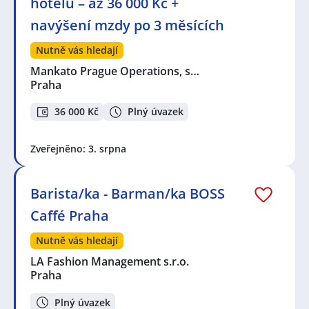
hotelu – až 36 000 Kč +
navýšení mzdy po 3 měsících
Nutně vás hledají
Mankato Prague Operations, s…
Praha
36 000 Kč
Plný úvazek
Zveřejněno: 3. srpna
Barista/ka - Barman/ka BOSS
Caffé Praha
Nutně vás hledají
LA Fashion Management s.r.o.
Praha
Plný úvazek