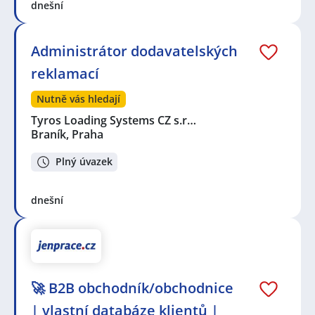
dnešní
Administrátor dodavatelských
reklamací
Nutně vás hledají
Tyros Loading Systems CZ s.r…
Braník, Praha
Plný úvazek
dnešní
🚀 B2B obchodník/obchodnice
| vlastní databáze klientů |