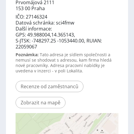
Prvomájová 2111
153 00 Praha
IČO: 27146324
Datová schránka: sci4fmw
Další informace:
GPS: 49.988004,14.365143,
S-JTSK: -748297.25 -1053440.00, RUIAN:
22059067
Poznámka:
Tato adresa je sídlem společnosti a
nemusí se shodovat s adresou, kam firma hledá
nové pracovníky. Adresa pracovní nabídky je
uvedena v inzerci - v poli Lokalita.
Recenze od zaměstnanců
Zobrazit na mapě