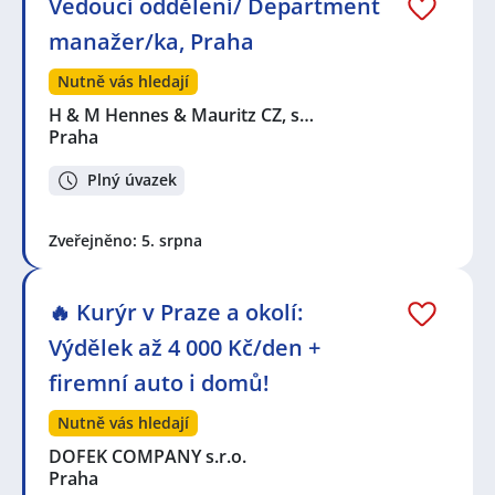
Vedoucí oddělení/ Department
manažer/ka, Praha
Nutně vás hledají
H & M Hennes & Mauritz CZ, s…
Praha
Plný úvazek
Zveřejněno: 5. srpna
🔥 Kurýr v Praze a okolí:
Výdělek až 4 000 Kč/den +
firemní auto i domů!
Nutně vás hledají
DOFEK COMPANY s.r.o.
Praha