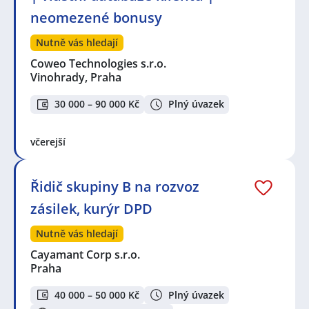
neomezené bonusy
Nutně vás hledají
Coweo Technologies s.r.o.
Vinohrady, Praha
30 000 – 90 000 Kč
Plný úvazek
včerejší
Řidič skupiny B na rozvoz
zásilek, kurýr DPD
Nutně vás hledají
Cayamant Corp s.r.o.
Praha
40 000 – 50 000 Kč
Plný úvazek