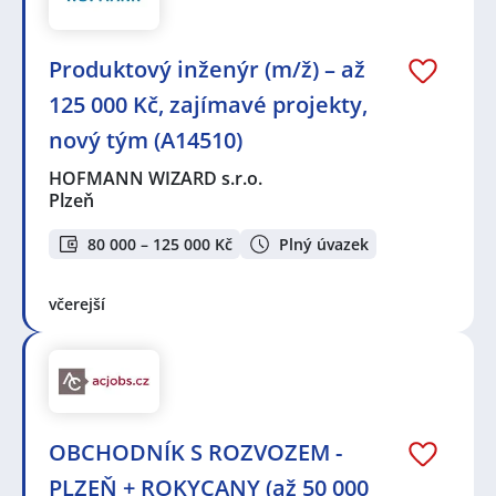
Produktový inženýr (m/ž) – až
125 000 Kč, zajímavé projekty,
nový tým (A14510)
HOFMANN WIZARD s.r.o.
Plzeň
80 000 – 125 000 Kč
Plný úvazek
včerejší
OBCHODNÍK S ROZVOZEM -
PLZEŇ + ROKYCANY (až 50 000