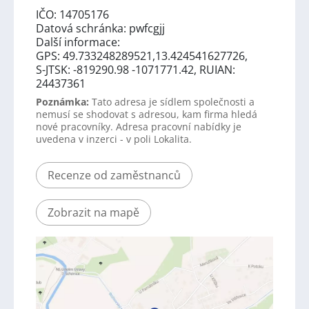
IČO: 14705176
Datová schránka: pwfcgjj
Další informace:
GPS: 49.733248289521,13.424541627726,
S-JTSK: -819290.98 -1071771.42, RUIAN:
24437361
Poznámka:
Tato adresa je sídlem společnosti a
nemusí se shodovat s adresou, kam firma hledá
nové pracovníky. Adresa pracovní nabídky je
uvedena v inzerci - v poli Lokalita.
Recenze od zaměstnanců
Zobrazit na mapě