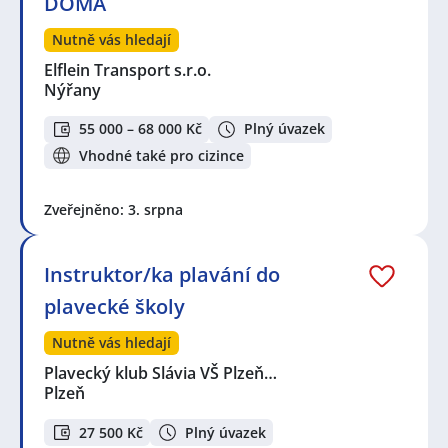
DOMA
Nutně vás hledají
Elflein Transport s.r.o.
Nýřany
55 000 – 68 000 Kč
Plný úvazek
Vhodné také pro cizince
Zveřejněno: 3. srpna
Instruktor/ka plavání do
plavecké školy
Nutně vás hledají
Plavecký klub Slávia VŠ Plzeň…
Plzeň
27 500 Kč
Plný úvazek