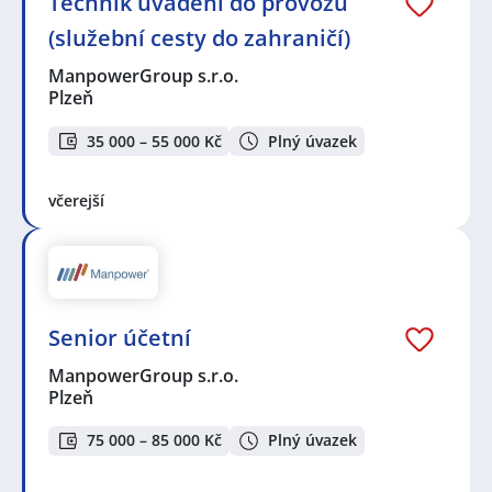
Technik uvádění do provozu
(služební cesty do zahraničí)
ManpowerGroup s.r.o.
Plzeň
35 000 – 55 000 Kč
Plný úvazek
včerejší
Senior účetní
ManpowerGroup s.r.o.
Plzeň
75 000 – 85 000 Kč
Plný úvazek