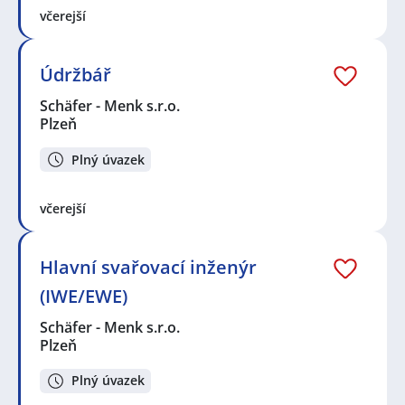
včerejší
Údržbář
Schäfer - Menk s.r.o.
Plzeň
Plný úvazek
včerejší
Hlavní svařovací inženýr
(IWE/EWE)
Schäfer - Menk s.r.o.
Plzeň
Plný úvazek