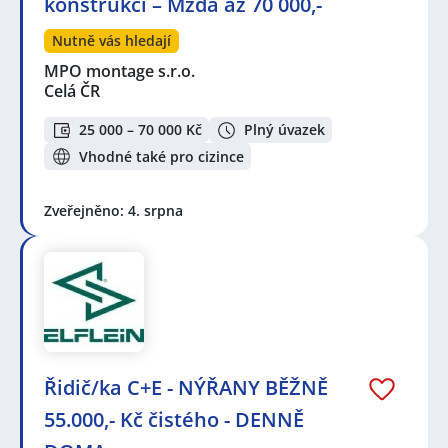
konstrukcí – Mzda až 70 000,-
Nutně vás hledají
MPO montage s.r.o.
Celá ČR
25 000 – 70 000 Kč
Plný úvazek
Vhodné také pro cizince
Zveřejněno: 4. srpna
Řidič/ka C+E - NÝŘANY BĚŽNĚ
55.000,- Kč čistého - DENNĚ