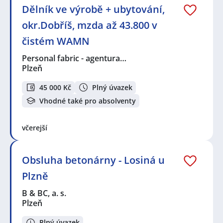
Dělník ve výrobě + ubytování,
okr.Dobříš, mzda až 43.800 v
čistém WAMN
Personal fabric - agentura…
Plzeň
45 000 Kč
Plný úvazek
Vhodné také pro absolventy
včerejší
Obsluha betonárny - Losiná u
Plzně
B & BC, a. s.
Plzeň
Plný úvazek