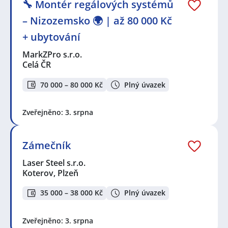
🔧 Montér regálových systémů
– Nizozemsko 🌍 | až 80 000 Kč
+ ubytování
MarkZPro s.r.o.
Celá ČR
70 000 – 80 000 Kč
Plný úvazek
Zveřejněno: 3. srpna
Zámečník
Laser Steel s.r.o.
Koterov, Plzeň
35 000 – 38 000 Kč
Plný úvazek
Zveřejněno: 3. srpna