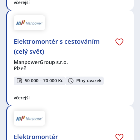
včerejší
Elektromontér s cestováním
(celý svět)
ManpowerGroup s.r.o.
Plzeň
50 000 – 70 000 Kč
Plný úvazek
včerejší
Elektromontér