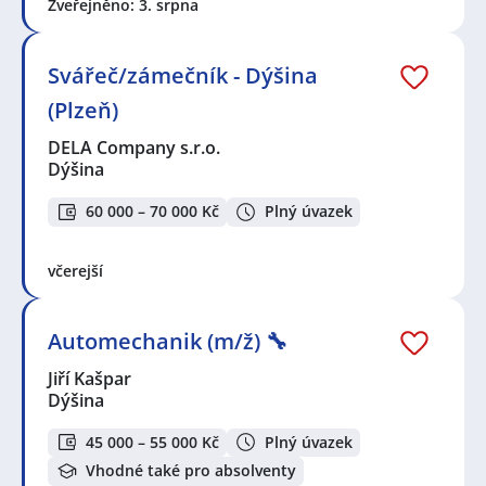
Zveřejněno: 3. srpna
Svářeč/zámečník - Dýšina
(Plzeň)
DELA Company s.r.o.
Dýšina
60 000 – 70 000 Kč
Plný úvazek
včerejší
Automechanik (m/ž) 🔧
Jiří Kašpar
Dýšina
45 000 – 55 000 Kč
Plný úvazek
Vhodné také pro absolventy