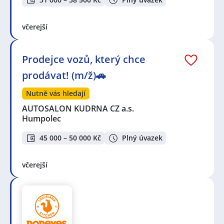
včerejší
Prodejce vozů, který chce
prodávat! (m/ž)🚗
Nutně vás hledají
AUTOSALON KUDRNA CZ a.s.
Humpolec
45 000 – 50 000 Kč
Plný úvazek
včerejší