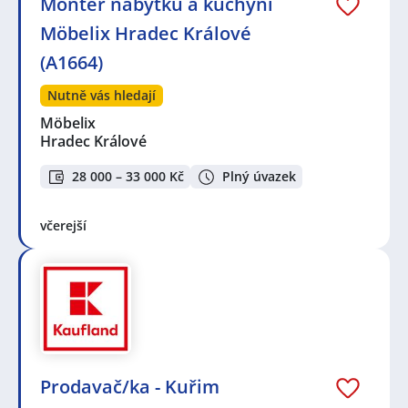
Montér nábytku a kuchyní
Möbelix Hradec Králové
(A1664)
Nutně vás hledají
Möbelix
Hradec Králové
28 000 – 33 000 Kč
Plný úvazek
včerejší
Prodavač/ka - Kuřim