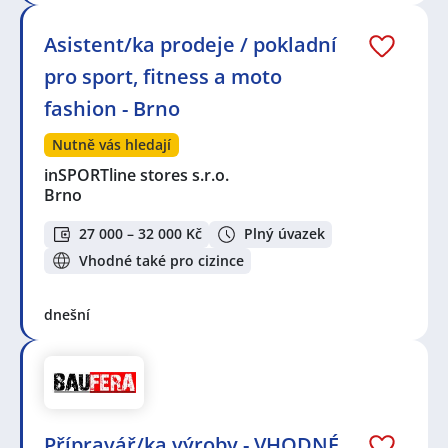
Asistent/ka prodeje / pokladní
pro sport, fitness a moto
fashion - Brno
Nutně vás hledají
inSPORTline stores s.r.o.
Brno
27 000 – 32 000 Kč
Plný úvazek
Vhodné také pro cizince
dnešní
Přípravář/ka výroby - VHODNÉ