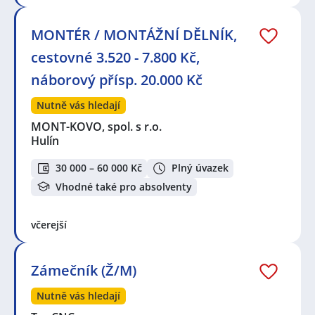
MONTÉR / MONTÁŽNÍ DĚLNÍK,
cestovné 3.520 - 7.800 Kč,
náborový přísp. 20.000 Kč
Nutně vás hledají
MONT-KOVO, spol. s r.o.
Hulín
30 000 – 60 000 Kč
Plný úvazek
Vhodné také pro absolventy
včerejší
Zámečník (Ž/M)
Nutně vás hledají