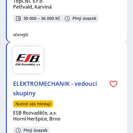
TopCNC s.r.o.
Petřvald, Karviná
30 000 – 36 000 Kč
Plný úvazek
včerejší
ELEKTROMECHANIK - vedoucí
skupiny
Nutně vás hledají
ESB Rozvaděče, a.s.
Horní Heršpice, Brno
Plný úvazek