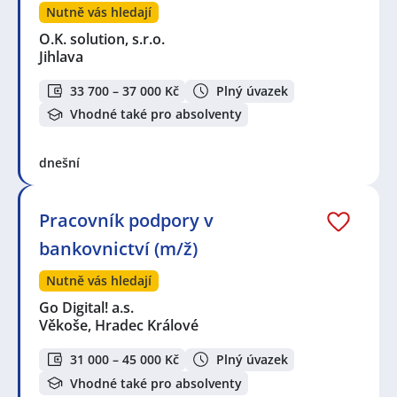
Nutně vás hledají
O.K. solution, s.r.o.
Jihlava
33 700 – 37 000 Kč
Plný úvazek
Vhodné také pro absolventy
dnešní
Pracovník podpory v
bankovnictví (m/ž)
Nutně vás hledají
Go Digital! a.s.
Věkoše, Hradec Králové
31 000 – 45 000 Kč
Plný úvazek
Vhodné také pro absolventy