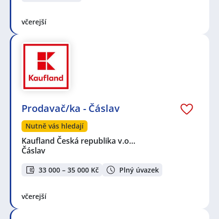
včerejší
Prodavač/ka - Čáslav
Nutně vás hledají
Kaufland Česká republika v.o…
Čáslav
33 000 – 35 000 Kč
Plný úvazek
včerejší