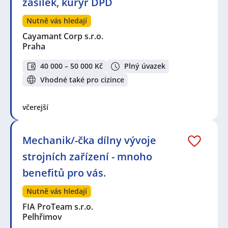
zásilek, kurýr DPD
Nutně vás hledají
Cayamant Corp s.r.o.
Praha
40 000 – 50 000 Kč
Plný úvazek
Vhodné také pro cizince
včerejší
Mechanik/-čka dílny vývoje
strojních zařízení - mnoho
benefitů pro vás.
Nutně vás hledají
FIA ProTeam s.r.o.
Pelhřimov