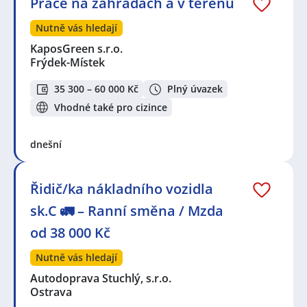
Práce na zahradách a v terénu
Nutně vás hledají
KaposGreen s.r.o.
Frýdek-Místek
35 300 – 60 000 Kč
Plný úvazek
Vhodné také pro cizince
dnešní
Řidič/ka nákladního vozidla
sk.C 🚛 – Ranní směna / Mzda
od 38 000 Kč
Nutně vás hledají
Autodoprava Stuchlý, s.r.o.
Ostrava