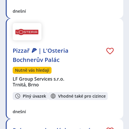
dnešní
Pizzař 🍕 | L'Osteria
Bochnerův Palác
Nutně vás hledají
LF Group Services s.r.o.
Trnitá, Brno
Plný úvazek
Vhodné také pro cizince
dnešní