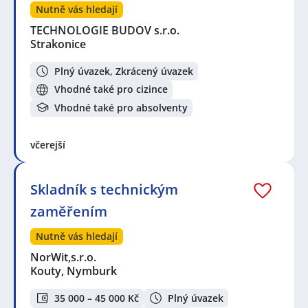
Nutně vás hledají
TECHNOLOGIE BUDOV s.r.o.
Strakonice
Plný úvazek, Zkrácený úvazek
Vhodné také pro cizince
Vhodné také pro absolventy
včerejší
Skladník s technickým
zaměřením
Nutně vás hledají
NorWit,s.r.o.
Kouty, Nymburk
35 000 – 45 000 Kč
Plný úvazek