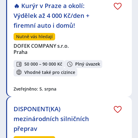
🔥 Kurýr v Praze a okolí:
Výdělek až 4 000 Kč/den +
firemní auto i domů!
Nutně vás hledají
DOFEK COMPANY s.r.o.
Praha
50 000 – 90 000 Kč
Plný úvazek
Vhodné také pro cizince
Zveřejněno: 5. srpna
DISPONENT(KA)
mezinárodních silničních
přeprav