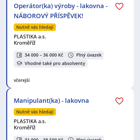
Operátor(ka) výroby - lakovna -
NÁBOROVÝ PŘÍSPĚVEK!
Nutně vás hledají
PLASTIKA a.s.
Kroměříž
34 000 – 36 000 Kč
Plný úvazek
Vhodné také pro absolventy
včerejší
Manipulant(ka) - lakovna
Nutně vás hledají
PLASTIKA a.s.
Kroměříž
31 000 – 38 500 Kč
Plný úvazek