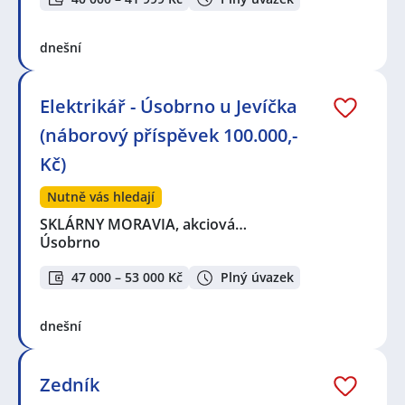
dnešní
Elektrikář - Úsobrno u Jevíčka
(náborový příspěvek 100.000,-
Kč)
Nutně vás hledají
SKLÁRNY MORAVIA, akciová…
Úsobrno
47 000 – 53 000 Kč
Plný úvazek
dnešní
Zedník