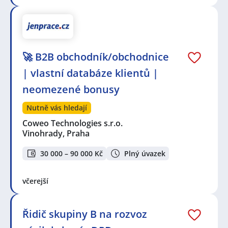
🚀 B2B obchodník/obchodnice
| vlastní databáze klientů |
neomezené bonusy
Nutně vás hledají
Coweo Technologies s.r.o.
Vinohrady, Praha
30 000 – 90 000 Kč
Plný úvazek
včerejší
Řidič skupiny B na rozvoz