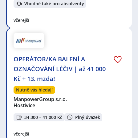
Vhodné také pro absolventy
včerejší
OPERÁTOR/KA BALENÍ A
OZNAČOVÁNÍ LÉČIV | až 41 000
Kč + 13. mzda!
Nutně vás hledají
ManpowerGroup s.r.o.
Hostivice
34 300 – 41 000 Kč
Plný úvazek
včerejší