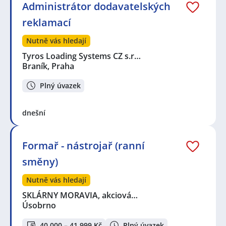
Administrátor dodavatelských
reklamací
Nutně vás hledají
Tyros Loading Systems CZ s.r…
Braník, Praha
Plný úvazek
dnešní
Formař - nástrojař (ranní
směny)
Nutně vás hledají
SKLÁRNY MORAVIA, akciová…
Úsobrno
40 000 – 41 999 Kč
Plný úvazek