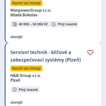
Nutně vás hledají
ManpowerGroup s.r.o.
Mladá Boleslav
40 000 – 50 000 Kč
Plný úvazek
včerejší
Servisní technik - klíčové a
zabezpečovací systémy (Plzeň)
Nutně vás hledají
H&B Group s.r.o.
Plzeň
Plný úvazek
včerejší