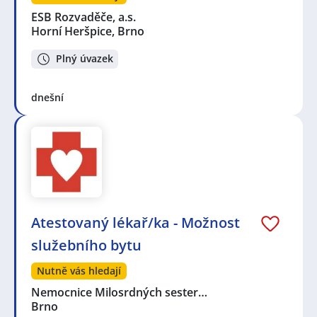
ESB Rozvaděče, a.s.
Horní Heršpice, Brno
Plný úvazek
dnešní
Atestovaný lékař/ka - Možnost
služebního bytu
Nutně vás hledají
Nemocnice Milosrdných sester…
Brno