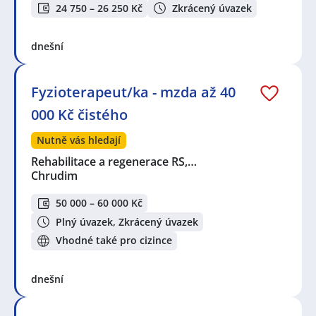
24 750 – 26 250 Kč
Zkrácený úvazek
dnešní
Fyzioterapeut/ka - mzda až 40
000 Kč čistého
Nutně vás hledají
Rehabilitace a regenerace RS,…
Chrudim
50 000 – 60 000 Kč
Plný úvazek, Zkrácený úvazek
Vhodné také pro cizince
dnešní