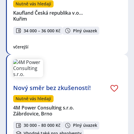
Nutně vás hledají
Kaufland Česká republika v.o…
Kuřim
34 000 – 36 000 Kč
Plný úvazek
včerejší
Nový směr bez zkušeností!
Nutně vás hledají
4M Power Consulting s.r.o.
Zábrdovice, Brno
30 000 – 80 000 Kč
Plný úvazek
Vhodné také pro absolventy