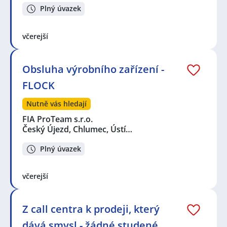
Plný úvazek
včerejší
Obsluha výrobního zařízení -
FLOCK
Nutně vás hledají
FIA ProTeam s.r.o.
Český Újezd, Chlumec, Ústí…
Plný úvazek
včerejší
Z call centra k prodeji, který
dává smysl - žádné studené