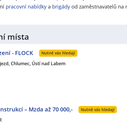
lní
pracovní nabídky
a
brigády
od zaměstnavatelů na 
ní místa
zení - FLOCK
Nutně vás hledají
jezd, Chlumec, Ústí nad Labem
strukcí – Mzda až 70 000,-
Nutně vás hledají
R