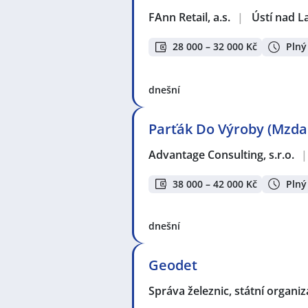
FAnn Retail, a.s.
|
Ústí nad 
28 000 – 32 000 Kč
Plný
dnešní
Parťák Do Výroby (Mzda
Advantage Consulting, s.r.o.
|
38 000 – 42 000 Kč
Plný
dnešní
Geodet
Správa železnic, státní organi