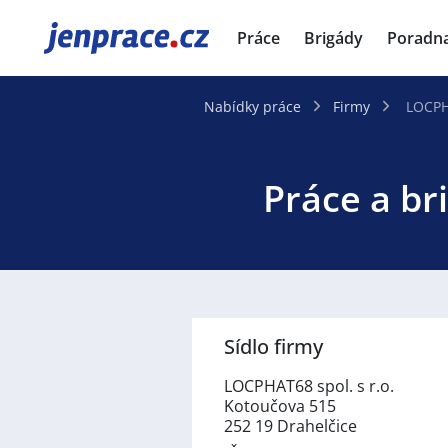
JenPráce.cz
Práce
Brigády
Poradn
Nabídky práce
Firmy
LOCPHA
Práce a br
Sídlo firmy
LOCPHAT68 spol. s r.o.
Kotoučova 515
252 19 Drahelčice