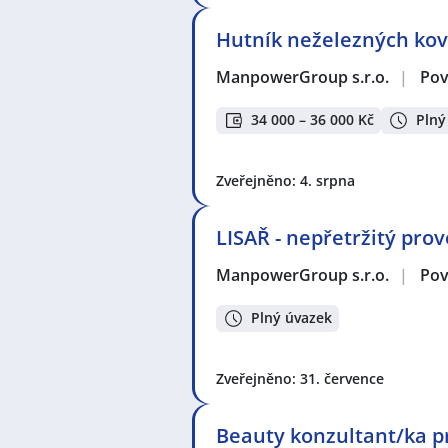
Hutník neželezných ko
ManpowerGroup s.r.o.
|
Pov
34 000 – 36 000 Kč
Plný
Zveřejněno: 4. srpna
LISAŘ - nepřetržitý prov
ManpowerGroup s.r.o.
|
Pov
Plný úvazek
Zveřejněno: 31. července
Beauty konzultant/ka p