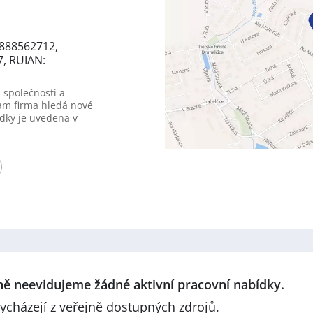
8888562712,
7, RUIAN:
 společnosti a
am firma hledá nové
dky je uvedena v
lně neevidujeme žádné aktivní pracovní nabídky.
ycházejí z veřejně dostupných zdrojů.