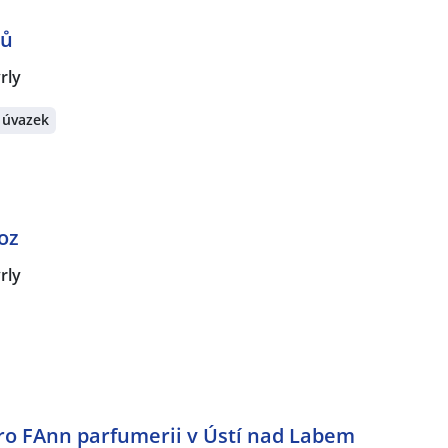
vů
rly
 úvazek
oz
rly
ro FAnn parfumerii v Ústí nad Labem