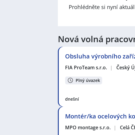
Prohlédněte si nyní aktuá
Nová volná pracov
Obsluha výrobního zaří
FIA ProTeam s.r.o.
|
Český Ú
Plný úvazek
dnešní
Montér/ka ocelových kon
MPO montage s.r.o.
|
Celá Č