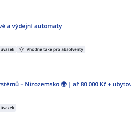
ové a výdejní automaty
 úvazek
Vhodné také pro absolventy
stémů – Nizozemsko 🌍 | až 80 000 Kč + ubyto
 úvazek