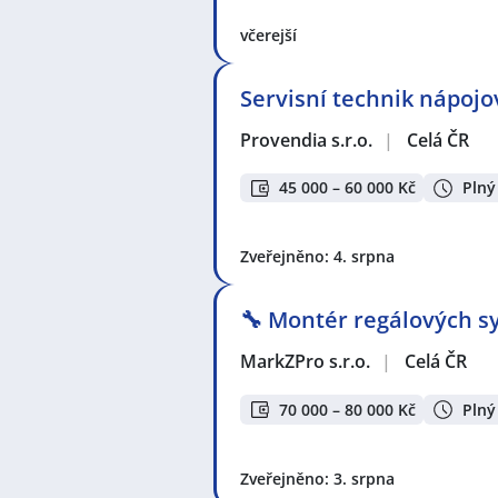
včerejší
Servisní technik nápoj
Provendia s.r.o.
|
Celá ČR
45 000 – 60 000 Kč
Plný
Zveřejněno: 4. srpna
🔧 Montér regálových sy
MarkZPro s.r.o.
|
Celá ČR
70 000 – 80 000 Kč
Plný
Zveřejněno: 3. srpna