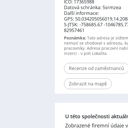
IČO: 17365988
Datová schránka: 5srmzea
Další informace:
GPS: 50.034205056019,14.20
S-JTSK: -758685.67 -1046785.7
82957461
Poznámka:
Tato adresa je sídlem
nemusí se shodovat s adresou, k
pracovníky. Adresa pracovní nabí
inzerci - v poli Lokalita.
Recenze od zaměstnanců
Zobrazit na mapě
U této společnosti aktuá
Zobrazené firemní údaje v