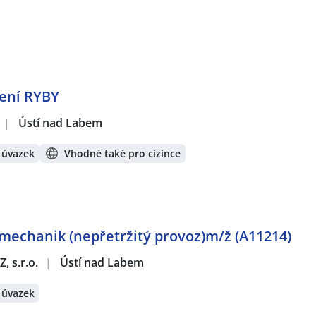
lení RYBY
|
Ústí nad Labem
 úvazek
Vhodné také pro cizince
omechanik (nepřetržitý provoz)m/ž (A11214)
, s.r.o.
|
Ústí nad Labem
 úvazek