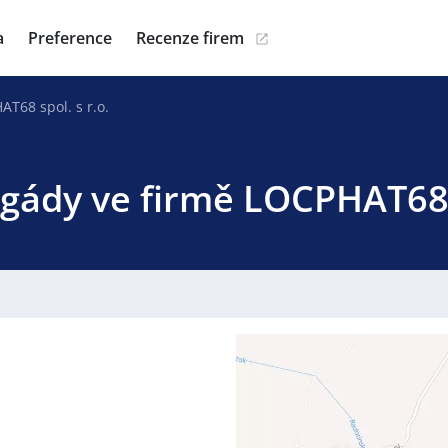
a
Preference
Recenze firem
T68 spol. s r.o.
igády ve firmě LOCPHAT68 s