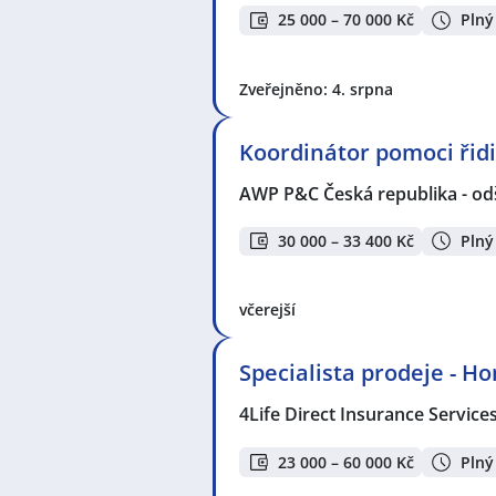
25 000 – 70 000 Kč
Plný
Zveřejněno: 4. srpna
Koordinátor pomoci ři
AWP P&C Česká republika - od
30 000 – 33 400 Kč
Plný
včerejší
Specialista prodeje - H
4Life Direct Insurance Service
23 000 – 60 000 Kč
Plný