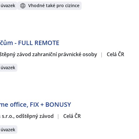
 úvazek
Vhodné také pro cizince
dičům - FULL REMOTE
štěpný závod zahraniční právnické osoby
|
Celá ČR
 úvazek
ome office, FIX + BONUSY
s s.r.o., odštěpný závod
|
Celá ČR
 úvazek