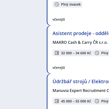
Plný úvazek
včerejší
Asistent prodeje - oddě
MAKRO Cash & Carry ČR s.r.o.
32 000 – 34 600 Kč
Plný
včerejší
Údržbář strojů / Elektr
Manuvia Expert Recruitment CZ
45 000 – 55 000 Kč
Plný