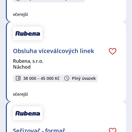
včerejší
Obsluha víceválcových linek
Rubena, s.r.o.
Náchod
38 000 – 45 000 Kč
Plný úvazek
včerejší
Seřizovač - formař