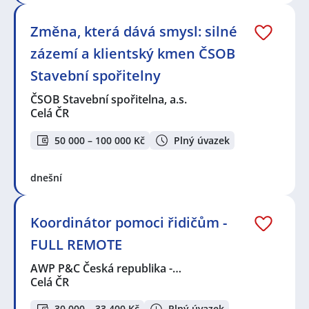
Změna, která dává smysl: silné
zázemí a klientský kmen ČSOB
Stavební spořitelny
ČSOB Stavební spořitelna, a.s.
Celá ČR
50 000 – 100 000 Kč
Plný úvazek
dnešní
Koordinátor pomoci řidičům -
FULL REMOTE
AWP P&C Česká republika -…
Celá ČR
30 000 – 33 400 Kč
Plný úvazek