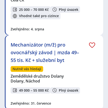
Celá ČR
25 000 – 70 000 Kč
Plný úvazek
Vhodné také pro cizince
Zveřejněno: 4. srpna
Mechanizátor (m/ž) pro
ovocnářský závod | mzda 49–
55 tis. Kč + služební byt
Nutně vás hledají
Zemědělské družstvo Dolany
Dolany, Náchod
49 000 – 55 000 Kč
Plný úvazek
Zveřejněno: 31. července