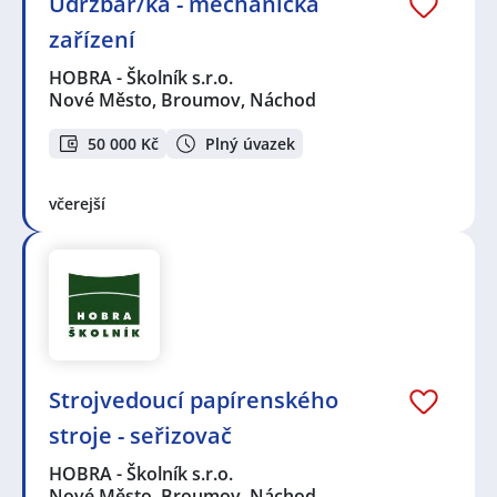
Údržbář/ka - mechanická
zařízení
HOBRA - Školník s.r.o.
Nové Město, Broumov, Náchod
50 000 Kč
Plný úvazek
včerejší
Strojvedoucí papírenského
stroje - seřizovač
HOBRA - Školník s.r.o.
Nové Město, Broumov, Náchod