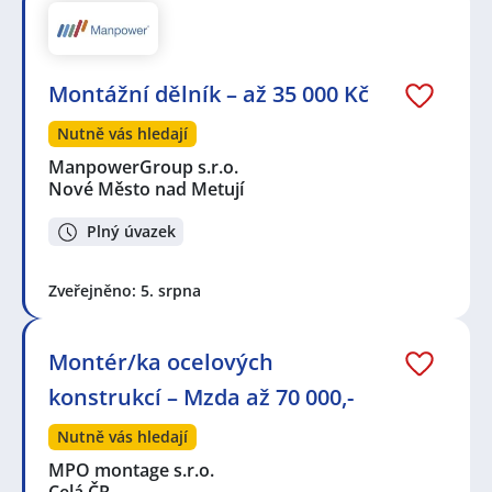
Montážní dělník – až 35 000 Kč
Nutně vás hledají
ManpowerGroup s.r.o.
Nové Město nad Metují
Plný úvazek
Zveřejněno: 5. srpna
Montér/ka ocelových
konstrukcí – Mzda až 70 000,-
Nutně vás hledají
MPO montage s.r.o.