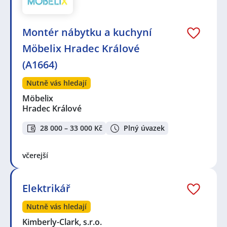
Montér nábytku a kuchyní
Möbelix Hradec Králové
(A1664)
Nutně vás hledají
Möbelix
Hradec Králové
28 000 – 33 000 Kč
Plný úvazek
včerejší
Elektrikář
Nutně vás hledají
Kimberly-Clark, s.r.o.