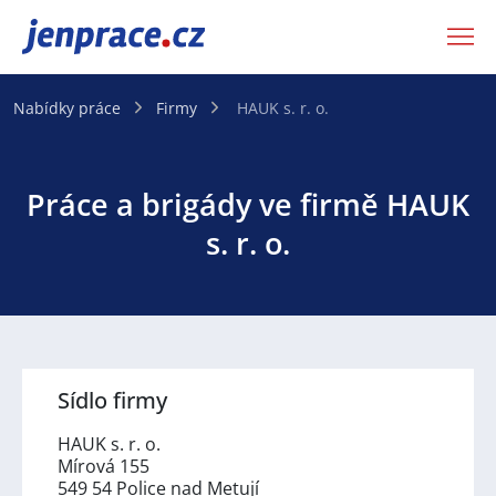
JenPráce.cz
Nabídky práce
Firmy
HAUK s. r. o.
Práce a brigády ve firmě HAUK
s. r. o.
Sídlo firmy
HAUK s. r. o.
Mírová 155
549 54 Police nad Metují