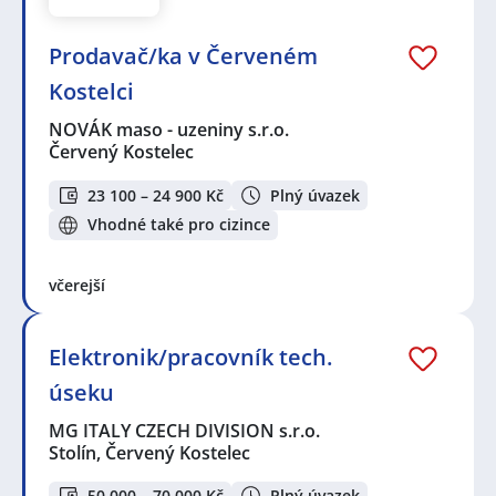
Prodavač/ka v Červeném
Kostelci
NOVÁK maso - uzeniny s.r.o.
Červený Kostelec
23 100 – 24 900 Kč
Plný úvazek
Vhodné také pro cizince
včerejší
Elektronik/pracovník tech.
úseku
MG ITALY CZECH DIVISION s.r.o.
Stolín, Červený Kostelec
50 000 – 70 000 Kč
Plný úvazek