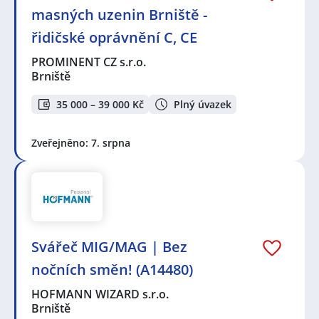
masných uzenin Brniště -
řidičské oprávnění C, CE
PROMINENT CZ s.r.o.
Brniště
35 000 – 39 000 Kč
Plný úvazek
Zveřejněno: 7. srpna
Svářeč MIG/MAG | Bez
nočních směn! (A14480)
HOFMANN WIZARD s.r.o.
Brniště