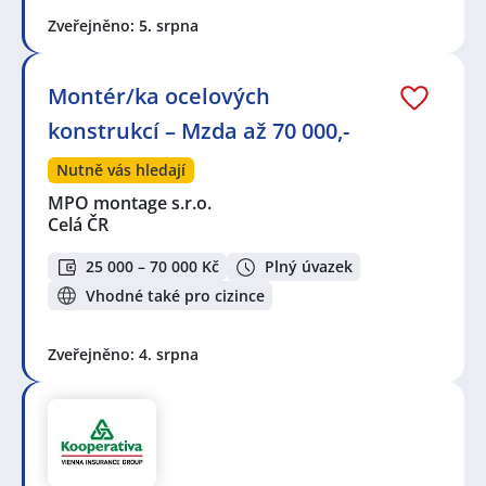
Zveřejněno: 5. srpna
Montér/ka ocelových
konstrukcí – Mzda až 70 000,-
Nutně vás hledají
MPO montage s.r.o.
Celá ČR
25 000 – 70 000 Kč
Plný úvazek
Vhodné také pro cizince
Zveřejněno: 4. srpna