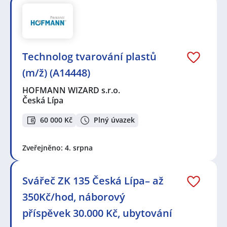
Technolog tvarování plastů
(m/ž) (A14448)
HOFMANN WIZARD s.r.o.
Česká Lípa
60 000 Kč
Plný úvazek
Zveřejněno: 4. srpna
Svářeč ZK 135 Česká Lípa– až
350Kč/hod, náborový
příspěvek 30.000 Kč, ubytování