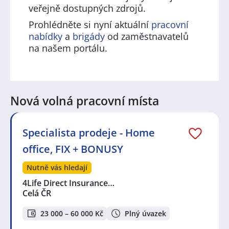
veřejně dostupných zdrojů.
Prohlédněte si nyní aktuální
pracovní
nabídky
a
brigády
od zaměstnavatelů
na našem portálu.
Nová volná pracovní místa
Specialista prodeje - Home
office, FIX + BONUSY
Nutně vás hledají
4Life Direct Insurance…
Celá ČR
23 000 – 60 000 Kč
Plný úvazek