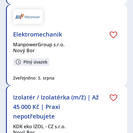
Elektromechanik
ManpowerGroup s.r.o.
Nový Bor
Plný úvazek
Zveřejněno: 5. srpna
Izolatér / Izolatérka (m/ž) | Až
45 000 Kč | Praxi
nepotřebujete
KDK eko IZOL - CZ s.r.o.
Nový Bor