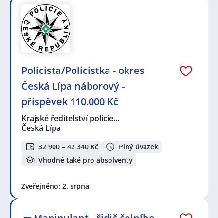
Policista/Policistka - okres
Česká Lípa náborový -
příspěvek 110.000 Kč
Krajské ředitelství policie…
Česká Lípa
32 900 – 42 340 Kč
Plný úvazek
Vhodné také pro absolventy
Zveřejněno: 2. srpna
🛺 Manipulant - řidič čelního