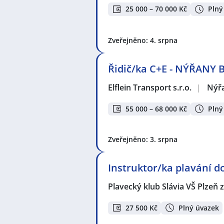
25 000 – 70 000 Kč
Plný
Zveřejněno: 4. srpna
Řidič/ka C+E - NÝŘANY 
Elflein Transport s.r.o.
|
Nýř
55 000 – 68 000 Kč
Plný
Zveřejněno: 3. srpna
Instruktor/ka plavání d
Plavecký klub Slávia VŠ Plzeň z
27 500 Kč
Plný úvazek