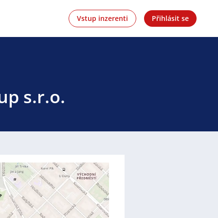
Vstup inzerenti
Přihlásit se
p s.r.o.