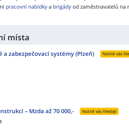
lní
pracovní nabídky
a
brigády
od zaměstnavatelů na 
ní místa
vé a zabezpečovací systémy (Plzeň)
Nutně vás hle
strukcí – Mzda až 70 000,-
Nutně vás hledají
R