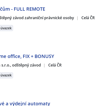
dičům - FULL REMOTE
štěpný závod zahraniční právnické osoby
|
Celá ČR
 úvazek
ome office, FIX + BONUSY
s s.r.o., odštěpný závod
|
Celá ČR
 úvazek
ové a výdejní automaty