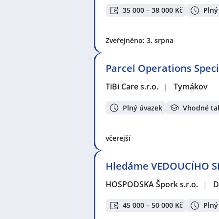
35 000 – 38 000 Kč
Plný
Zveřejněno: 3. srpna
Parcel Operations Speci
TiBi Care s.r.o.
|
Tymákov
Plný úvazek
Vhodné ta
včerejší
Hledáme VEDOUCÍHO S
HOSPODSKA Špork s.r.o.
|
D
45 000 – 50 000 Kč
Plný