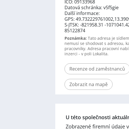
IČO: 09133968
Datová schránka: v5f5gie
Další informace:
GPS: 49.732229761002,13.39
S-JTSK: -821958.31 -1071041.4
85122874
Poznámka:
Tato adresa je sídlem
nemusí se shodovat s adresou, k
pracovníky. Adresa pracovní nabí
inzerci - v poli Lokalita.
Recenze od zaměstnanců
Zobrazit na mapě
U této společnosti aktuá
Zobrazené firemní údaje v