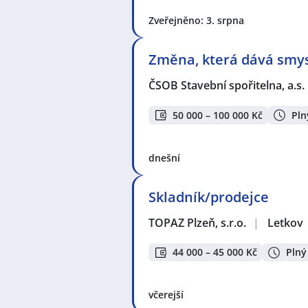
Zveřejněno: 3. srpna
Změna, která dává smysl
ČSOB Stavební spořitelna, a.s.
50 000 – 100 000 Kč
Pln
dnešní
Skladník/prodejce
TOPAZ Plzeň, s.r.o.
|
Letkov
44 000 – 45 000 Kč
Plný
včerejší