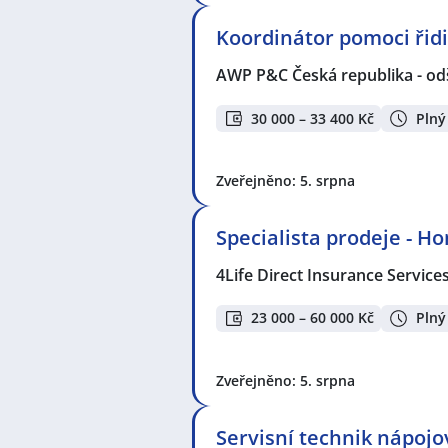
Koordinátor pomoci ři
AWP P&C Česká republika - od
30 000 – 33 400 Kč
Plný
Zveřejněno: 5. srpna
Specialista prodeje - H
4Life Direct Insurance Service
23 000 – 60 000 Kč
Plný
Zveřejněno: 5. srpna
Servisní technik nápoj