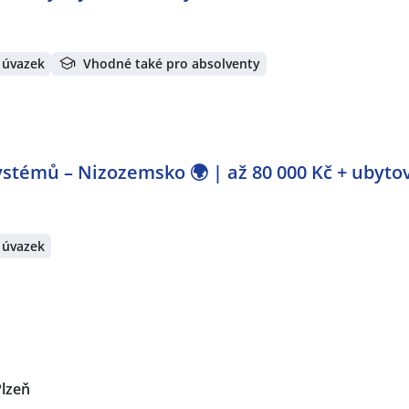
 úvazek
Vhodné také pro absolventy
stémů – Nizozemsko 🌍 | až 80 000 Kč + ubyto
 úvazek
Plzeň