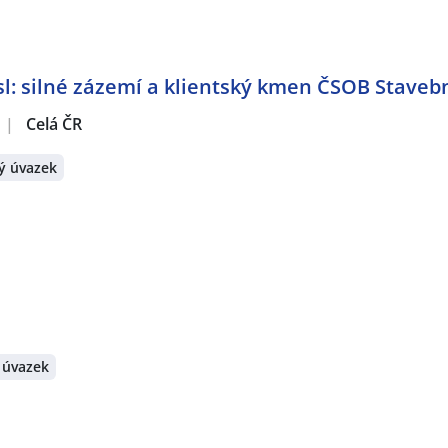
: silné zázemí a klientský kmen ČSOB Stavebn
|
Celá ČR
ý úvazek
 úvazek