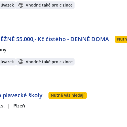
 úvazek
Vhodné také pro cizince
BĚŽNĚ 55.000,- Kč čistého - DENNĚ DOMA
Nutn
any
 úvazek
Vhodné také pro cizince
o plavecké školy
Nutně vás hledají
.s.
|
Plzeň