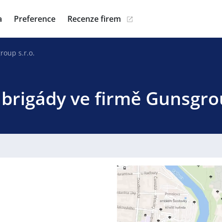
a
Preference
Recenze firem
oup s.r.o.
 brigády ve firmě Gunsgrou