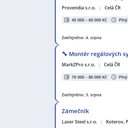
Provendia s.r.o.
|
Celá ČR
45 000 – 60 000 Kč
Plný
Zveřejněno: 4. srpna
🔧 Montér regálových sy
MarkZPro s.r.o.
|
Celá ČR
70 000 – 80 000 Kč
Plný
Zveřejněno: 3. srpna
Zámečník
Laser Steel s.r.o.
|
Koterov, 