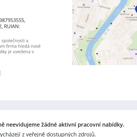
0987953555,
2, RUIAN:
 společnosti a
am firma hledá nové
dky je uvedena v
lně neevidujeme žádné aktivní pracovní nabídky.
ycházejí z veřejně dostupných zdrojů.