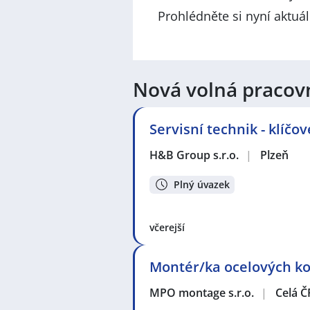
Prohlédněte si nyní aktuá
Nová volná pracov
Servisní technik - klíčo
H&B Group s.r.o.
|
Plzeň
Plný úvazek
včerejší
Montér/ka ocelových kon
MPO montage s.r.o.
|
Celá Č