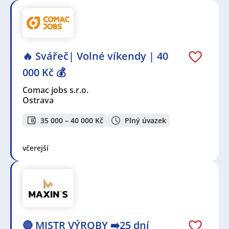
🔥 Svářeč| Volné víkendy | 40
000 Kč 💰
Comac jobs s.r.o.
Ostrava
35 000 – 40 000 Kč
Plný úvazek
včerejší
🔴 MISTR VÝROBY ➡️25 dní