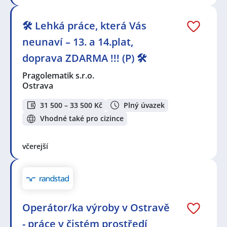
🛠️ Lehká práce, která Vás
neunaví – 13. a 14.plat,
doprava ZDARMA !!! (P) 🛠️
Pragolematik s.r.o.
Ostrava
31 500 – 33 500 Kč
Plný úvazek
Vhodné také pro cizince
včerejší
Operátor/ka výroby v Ostravě
- práce v čistém prostředí