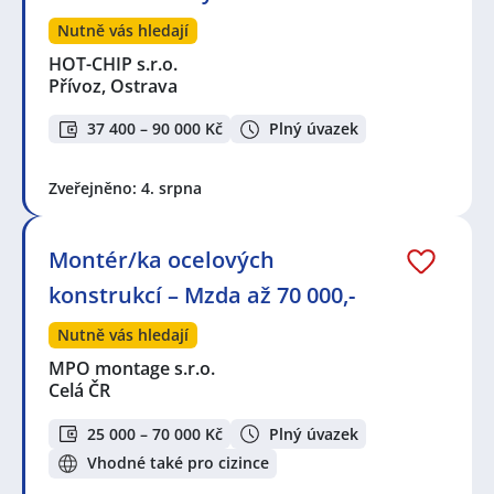
Nutně vás hledají
HOT-CHIP s.r.o.
Přívoz, Ostrava
37 400 – 90 000 Kč
Plný úvazek
Zveřejněno: 4. srpna
Montér/ka ocelových
konstrukcí – Mzda až 70 000,-
Nutně vás hledají
MPO montage s.r.o.
Celá ČR
25 000 – 70 000 Kč
Plný úvazek
Vhodné také pro cizince