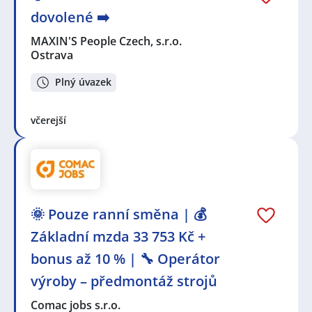
dovolené ➡️
MAXIN'S People Czech, s.r.o.
Ostrava
Plný úvazek
včerejší
🌞 Pouze ranní směna | 💰
Základní mzda 33 753 Kč +
bonus až 10 % | 🔧 Operátor
výroby – předmontáž strojů
Comac jobs s.r.o.