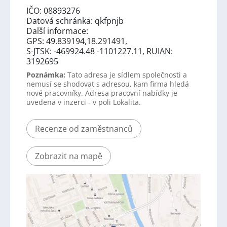
IČO: 08893276
Datová schránka: qkfpnjb
Další informace:
GPS: 49.839194,18.291491,
S-JTSK: -469924.48 -1101227.11, RUIAN:
3192695
Poznámka:
Tato adresa je sídlem společnosti a
nemusí se shodovat s adresou, kam firma hledá
nové pracovníky. Adresa pracovní nabídky je
uvedena v inzerci - v poli Lokalita.
Recenze od zaměstnanců
Zobrazit na mapě