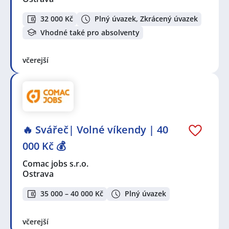
32 000 Kč
Plný úvazek, Zkrácený úvazek
Vhodné také pro absolventy
včerejší
🔥 Svářeč| Volné víkendy | 40
000 Kč 💰
Comac jobs s.r.o.
Ostrava
35 000 – 40 000 Kč
Plný úvazek
včerejší