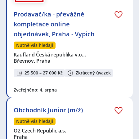
Prodavač/ka - převážně
kompletace online
objednávek, Praha - Vypich
Nutně vás hledají
Kaufland Česká republika v.o…
Břevnov, Praha
25 500 – 27 000 Kč
Zkrácený úvazek
Zveřejněno: 4. srpna
Obchodník Junior (m/ž)
Nutně vás hledají
O2 Czech Republic a.s.
Praha