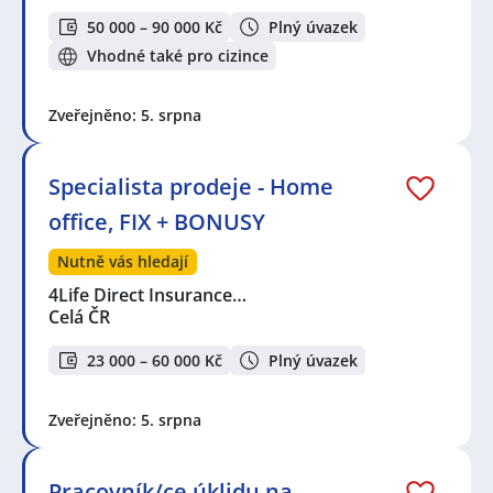
50 000 – 90 000 Kč
Plný úvazek
Vhodné také pro cizince
Zveřejněno: 5. srpna
Specialista prodeje - Home
office, FIX + BONUSY
Nutně vás hledají
4Life Direct Insurance…
Celá ČR
23 000 – 60 000 Kč
Plný úvazek
Zveřejněno: 5. srpna
Pracovník/ce úklidu na