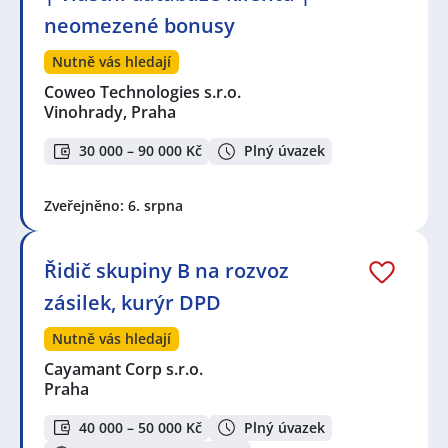
neomezené bonusy
Nutně vás hledají
Coweo Technologies s.r.o.
Vinohrady, Praha
30 000 – 90 000 Kč
Plný úvazek
Zveřejněno: 6. srpna
Řidič skupiny B na rozvoz
zásilek, kurýr DPD
Nutně vás hledají
Cayamant Corp s.r.o.
Praha
40 000 – 50 000 Kč
Plný úvazek