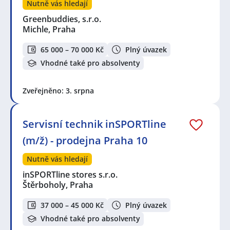
Nutně vás hledají
Greenbuddies, s.r.o.
Michle, Praha
65 000 – 70 000 Kč
Plný úvazek
Vhodné také pro absolventy
Zveřejněno: 3. srpna
Servisní technik inSPORTline
(m/ž) - prodejna Praha 10
Nutně vás hledají
inSPORTline stores s.r.o.
Štěrboholy, Praha
37 000 – 45 000 Kč
Plný úvazek
Vhodné také pro absolventy