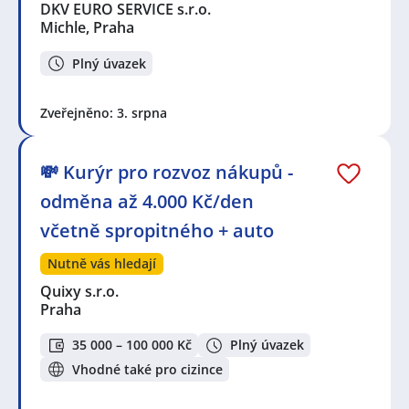
DKV EURO SERVICE s.r.o.
Michle, Praha
Plný úvazek
Zveřejněno: 3. srpna
💸 Kurýr pro rozvoz nákupů -
odměna až 4.000 Kč/den
včetně spropitného + auto
Nutně vás hledají
Quixy s.r.o.
Praha
35 000 – 100 000 Kč
Plný úvazek
Vhodné také pro cizince