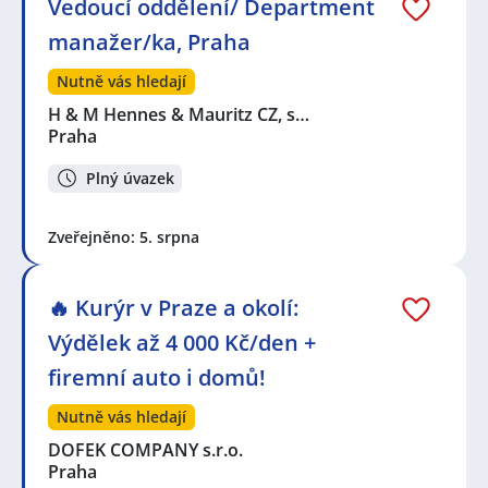
Vedoucí oddělení/ Department
manažer/ka, Praha
Nutně vás hledají
H & M Hennes & Mauritz CZ, s…
Praha
Plný úvazek
Zveřejněno: 5. srpna
🔥 Kurýr v Praze a okolí:
Výdělek až 4 000 Kč/den +
firemní auto i domů!
Nutně vás hledají
DOFEK COMPANY s.r.o.
Praha