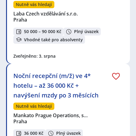
Nutně vás hledají
Laba Czech vzdělávání s.r.o.
Praha
50 000 – 90 000 Kč
Plný úvazek
Vhodné také pro absolventy
Zveřejněno: 3. srpna
Noční recepční (m/ž) ve 4*
hotelu – až 36 000 Kč +
navýšení mzdy po 3 měsících
Nutně vás hledají
Mankato Prague Operations, s…
Praha
36 000 Kč
Plný úvazek