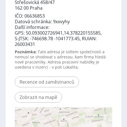
Střešovická 458/47
162 00 Praha
IČO: 06636853
Datová schránka: 9xxvyhy
Další informace:
GPS: 50.093002726941,14.378220155585,
S-JTSK: -746698.78 -1041773.45, RUIAN:
26003431
Poznámka:
Tato adresa je sídlem společnosti a
nemusí se shodovat s adresou, kam firma hledá
nové pracovníky. Adresa pracovní nabídky je
uvedena v inzerci - v poli Lokalita.
Recenze od zaměstnanců
Zobrazit na mapě