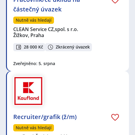
částečný úvazek
Nutně vás hledají
CLEAN Service CZ,spol. s r.o.
Žižkov, Praha
28 000 Kč
Zkrácený úvazek
Zveřejněno: 5. srpna
Recruiter/grafik (ž/m)
Nutně vás hledají