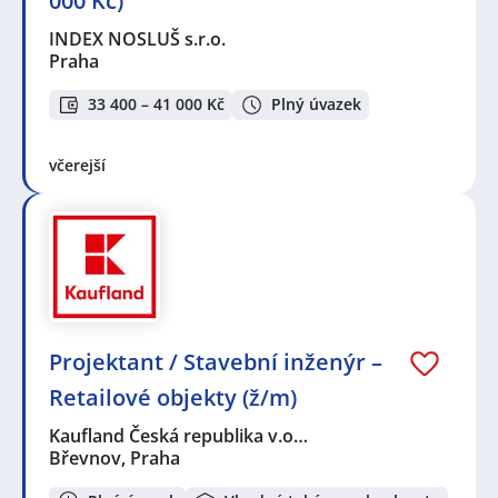
000 Kč)
INDEX NOSLUŠ s.r.o.
Praha
33 400 – 41 000 Kč
Plný úvazek
včerejší
Projektant / Stavební inženýr –
Retailové objekty (ž/m)
Kaufland Česká republika v.o…
Břevnov, Praha