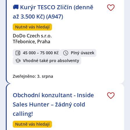
🚚 Kurýr TESCO Zličín (denně
až 3.500 Kč) (A947)
Nutně vás hledají
DoDo Czech s.r.o.
Třebonice, Praha
45 000 – 75 000 Kč
Plný úvazek
Vhodné také pro absolventy
Zveřejněno: 3. srpna
Obchodní konzultant - Inside
Sales Hunter – žádný cold
calling!
Nutně vás hledají