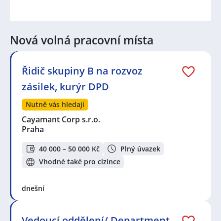
Nová volná pracovní místa
Řidič skupiny B na rozvoz
zásilek, kurýr DPD
Nutně vás hledají
Cayamant Corp s.r.o.
Praha
40 000 – 50 000 Kč
Plný úvazek
Vhodné také pro cizince
dnešní
Vedoucí oddělení/ Department