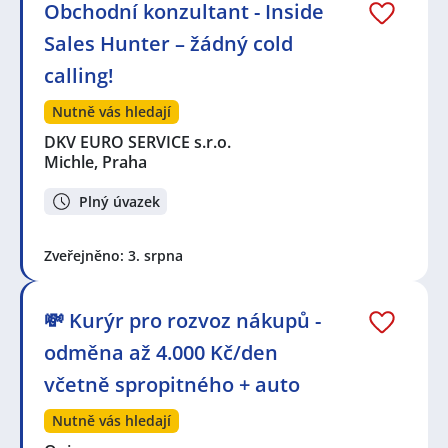
Obchodní konzultant - Inside
Sales Hunter – žádný cold
calling!
Nutně vás hledají
DKV EURO SERVICE s.r.o.
Michle, Praha
Plný úvazek
Zveřejněno: 3. srpna
💸 Kurýr pro rozvoz nákupů -
odměna až 4.000 Kč/den
včetně spropitného + auto
Nutně vás hledají