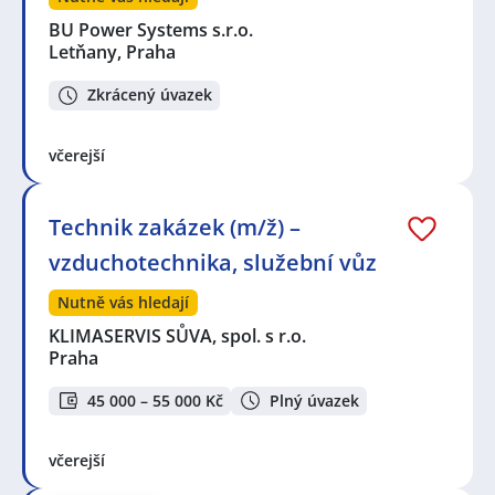
BU Power Systems s.r.o.
Letňany, Praha
Zkrácený úvazek
včerejší
Technik zakázek (m/ž) –
vzduchotechnika, služební vůz
Nutně vás hledají
KLIMASERVIS SŮVA, spol. s r.o.
Praha
45 000 – 55 000 Kč
Plný úvazek
včerejší