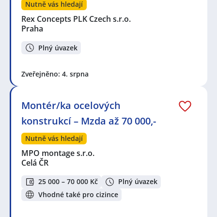
Nutně vás hledají
Rex Concepts PLK Czech s.r.o.
Praha
Plný úvazek
Zveřejněno: 4. srpna
Montér/ka ocelových
konstrukcí – Mzda až 70 000,-
Nutně vás hledají
MPO montage s.r.o.
Celá ČR
25 000 – 70 000 Kč
Plný úvazek
Vhodné také pro cizince