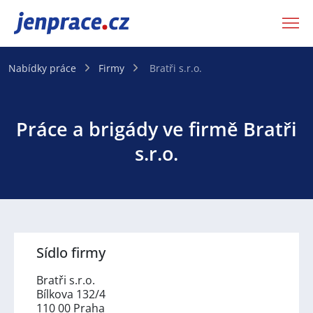
JenPráce.cz
Nabídky práce
Firmy
Bratři s.r.o.
Práce a brigády ve firmě Bratři
s.r.o.
Sídlo firmy
Bratři s.r.o.
Bílkova 132/4
110 00 Praha