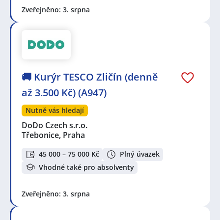
Zveřejněno: 3. srpna
🚚 Kurýr TESCO Zličín (denně
až 3.500 Kč) (A947)
Nutně vás hledají
DoDo Czech s.r.o.
Třebonice, Praha
45 000 – 75 000 Kč
Plný úvazek
Vhodné také pro absolventy
Zveřejněno: 3. srpna