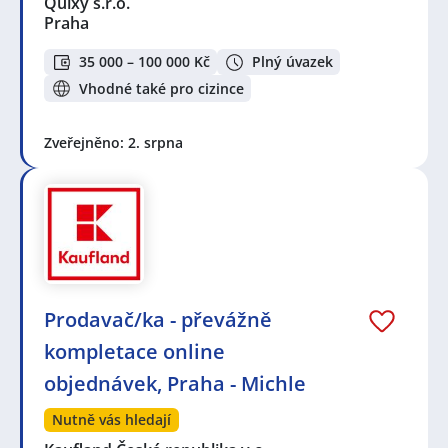
Quixy s.r.o.
Praha
35 000 – 100 000 Kč
Plný úvazek
Vhodné také pro cizince
Zveřejněno: 2. srpna
Prodavač/ka - převážně
kompletace online
objednávek, Praha - Michle
Nutně vás hledají