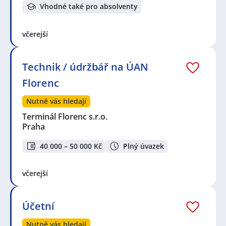
Vhodné také pro absolventy
včerejší
Technik / údržbář na ÚAN
Florenc
Nutně vás hledají
Terminál Florenc s.r.o.
Praha
40 000 – 50 000 Kč
Plný úvazek
včerejší
Účetní
Nutně vás hledají