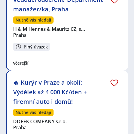
manažer/ka, Praha
Nutně vás hledají
H & M Hennes & Mauritz CZ, s…
Praha
Plný úvazek
včerejší
🔥 Kurýr v Praze a okolí:
Výdělek až 4 000 Kč/den +
firemní auto i domů!
Nutně vás hledají
DOFEK COMPANY s.r.o.
Praha