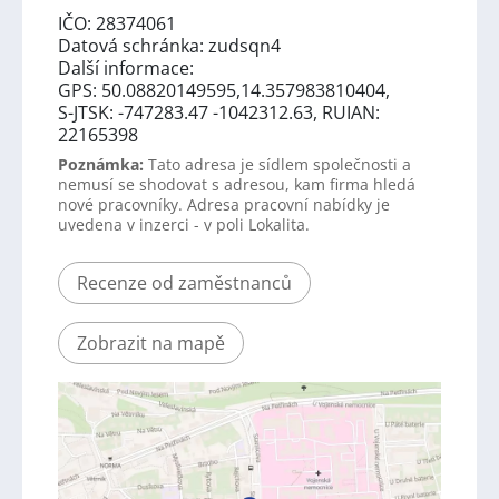
IČO: 28374061
Datová schránka: zudsqn4
Další informace:
GPS: 50.08820149595,14.357983810404,
S-JTSK: -747283.47 -1042312.63, RUIAN:
22165398
Poznámka:
Tato adresa je sídlem společnosti a
nemusí se shodovat s adresou, kam firma hledá
nové pracovníky. Adresa pracovní nabídky je
uvedena v inzerci - v poli Lokalita.
Recenze od zaměstnanců
Zobrazit na mapě