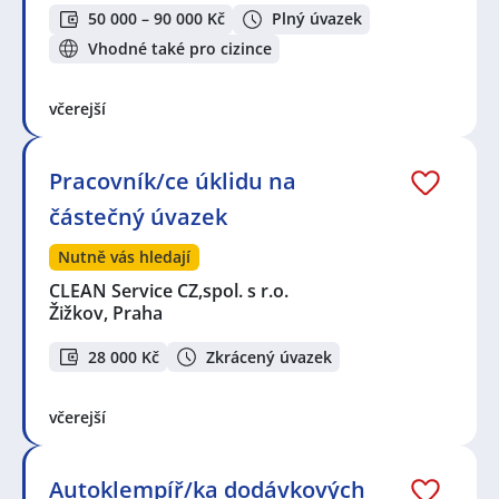
50 000 – 90 000 Kč
Plný úvazek
Vhodné také pro cizince
včerejší
Pracovník/ce úklidu na
částečný úvazek
Nutně vás hledají
CLEAN Service CZ,spol. s r.o.
Žižkov, Praha
28 000 Kč
Zkrácený úvazek
včerejší
Autoklempíř/ka dodávkových