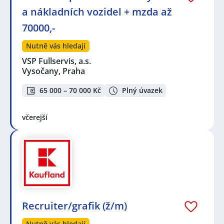
a nákladních vozidel + mzda až
70000,-
Nutně vás hledají
VSP Fullservis, a.s.
Vysočany, Praha
65 000 – 70 000 Kč
Plný úvazek
včerejší
Recruiter/grafik (ž/m)
Nutně vás hledají