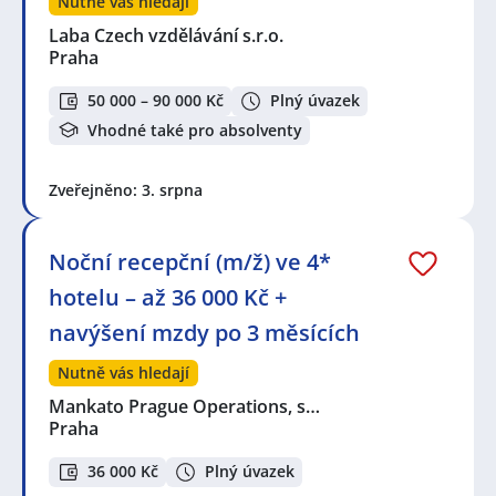
Nutně vás hledají
Laba Czech vzdělávání s.r.o.
Praha
50 000 – 90 000 Kč
Plný úvazek
Vhodné také pro absolventy
Zveřejněno: 3. srpna
Noční recepční (m/ž) ve 4*
hotelu – až 36 000 Kč +
navýšení mzdy po 3 měsících
Nutně vás hledají
Mankato Prague Operations, s…
Praha
36 000 Kč
Plný úvazek