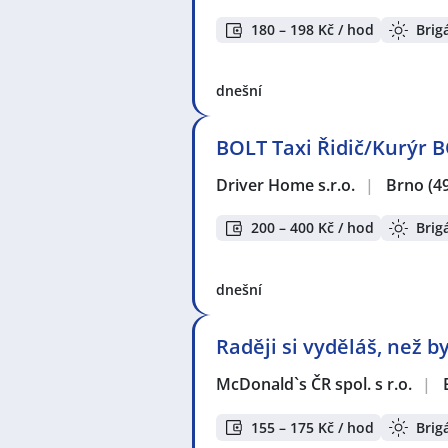
180 – 198 Kč / hod
Brig
dnešní
BOLT Taxi Řidič/Kurýr B
Driver Home s.r.o.
|
Brno
(4
200 – 400 Kč / hod
Brig
dnešní
Raději si vyděláš, než b
McDonald`s ČR spol. s r.o.
|
155 – 175 Kč / hod
Brig