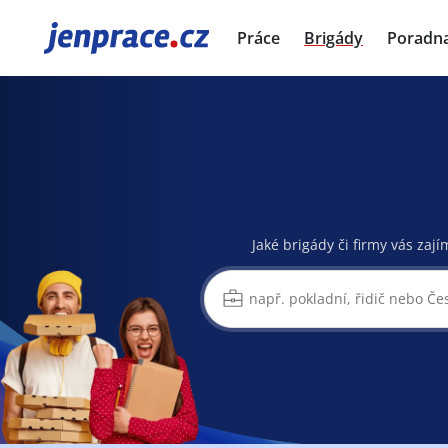
JenPráce.cz
Práce
Brigády
Poradn
Jaké brigády či firmy vás zají