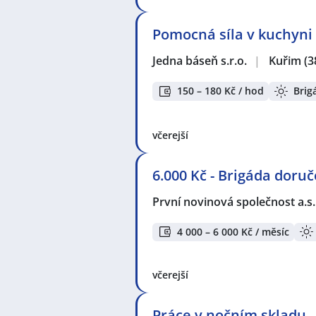
Pomocná síla v kuchyni -
Jedna báseň s.r.o.
|
Kuřim
(3
150 – 180 Kč / hod
Brig
včerejší
6.000 Kč - Brigáda doruč
První novinová společnost a.s
4 000 – 6 000 Kč / měsíc
včerejší
Práce v nočním skladu 