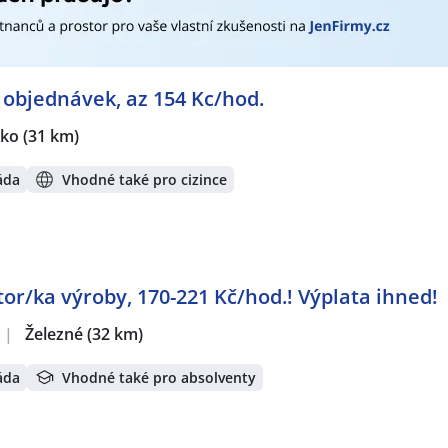
í objednávek, az 154 Kc/hod.
sko
(31 km)
áda
Vhodné také pro cizince
tor/ka výroby, 170-221 Kč/hod.! Výplata ihned!
|
Železné
(32 km)
áda
Vhodné také pro absolventy