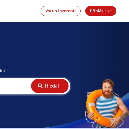
Vstup inzerenti
Přihlásit se
du?
Hledat