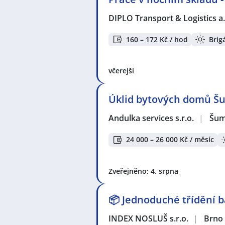
DIPLO Transport & Logistics a.
160 – 172 Kč / hod
Brig
včerejší
Úklid bytových domů Š
Andulka services s.r.o.
|
Šum
24 000 – 26 000 Kč / měsíc
Zveřejněno: 4. srpna
📦 Jednoduché třídění b
INDEX NOSLUŠ s.r.o.
|
Brno