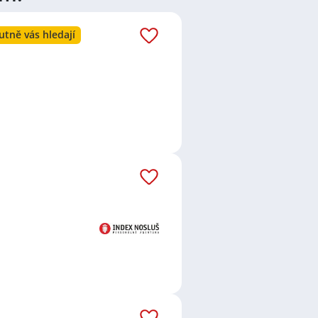
ní měsíc je to celkem 42 nových
utně vás hledají
áš email dostávejte aktuální
edna báseň s.r.o.
,
První novinová
Donald`s ČR spol. s r.o.
,
Bedřich
unčárová
,
ADESTRA security, spol. s
.o.
,
Gastro KOJO s.r.o.
,
B+N Czech
erk
,
Olomouc