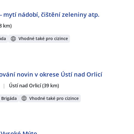
 mytí nádobí, čištění zeleniny atp.
8 km)
áda
Vhodné také pro cizince
ování novin v okrese Ústí nad Orlicí
.
|
Ústí nad Orlicí
(39 km)
Brigáda
Vhodné také pro cizince
- Vysoké Mýto