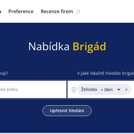
a
Preference
Recenze firem
Nabídka
Brigád
mají?
V jaké lokalitě hledáte brigá
×
Želivsko
Upřesnit hledání