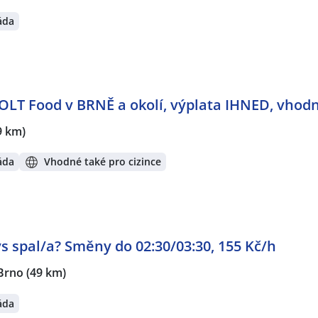
áda
OLT Food v BRNĚ a okolí, výplata IHNED, vhodn
9 km)
áda
Vhodné také pro cizince
ys spal/a? Směny do 02:30/03:30, 155 Kč/h
Brno
(49 km)
áda