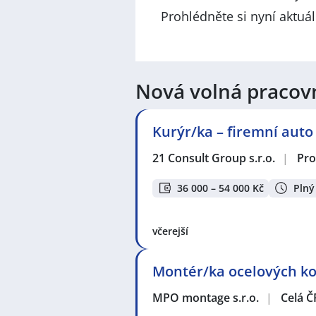
Prohlédněte si nyní aktuá
Nová volná pracov
Kurýr/ka – firemní auto
21 Consult Group s.r.o.
|
Pro
36 000 – 54 000 Kč
Plný
včerejší
Montér/ka ocelových kon
MPO montage s.r.o.
|
Celá Č