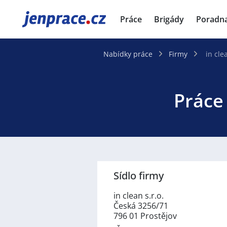
JenPráce.cz
Práce
Brigády
Poradn
Nabídky práce
Firmy
in clea
Práce 
Sídlo firmy
in clean s.r.o.
Česká 3256/71
796 01 Prostějov