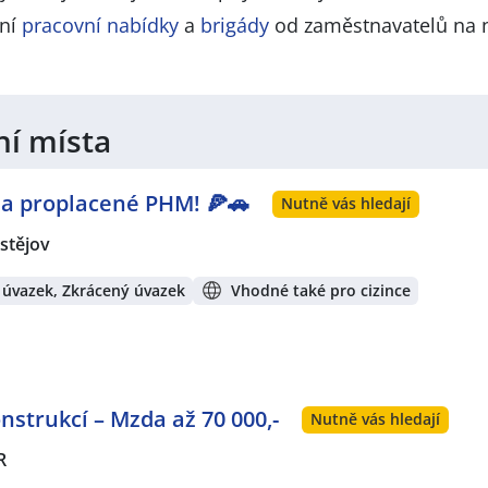
lní
pracovní nabídky
a
brigády
od zaměstnavatelů na 
ní místa
 a proplacené PHM! 🍕🚗
Nutně vás hledají
stějov
 úvazek, Zkrácený úvazek
Vhodné také pro cizince
strukcí – Mzda až 70 000,-
Nutně vás hledají
R