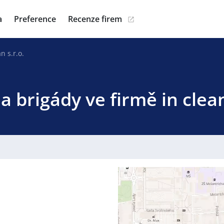
a
Preference
Recenze firem
n s.r.o.
a brigády ve firmě in clean