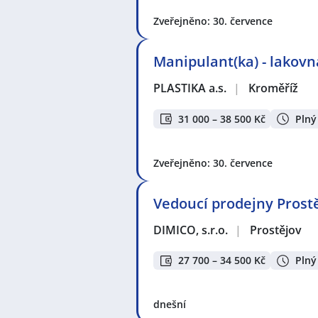
Zveřejněno: 30. července
Manipulant(ka) - lakovn
PLASTIKA a.s.
|
Kroměříž
31 000 – 38 500 Kč
Plný
Zveřejněno: 30. července
Vedoucí prodejny Prostěj
DIMICO, s.r.o.
|
Prostějov
27 700 – 34 500 Kč
Plný
dnešní