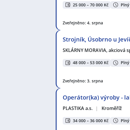
25 000 – 70 000 Kč
Plný
Zveřejněno: 4. srpna
Strojník, Úsobrno u Jeví
SKLÁRNY MORAVIA, akciová s
48 000 – 53 000 Kč
Plný
Zveřejněno: 3. srpna
Operátor(ka) výroby - 
PLASTIKA a.s.
|
Kroměříž
34 000 – 36 000 Kč
Plný