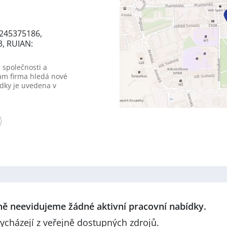
0245375186,
3, RUIAN:
 společnosti a
am firma hledá nové
dky je uvedena v
lně neevidujeme žádné aktivní pracovní nabídky.
ycházejí z veřejně dostupných zdrojů.