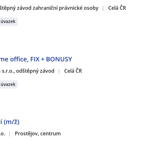
štěpný závod zahraniční právnické osoby
|
Celá ČR
 úvazek
ome office, FIX + BONUSY
s s.r.o., odštěpný závod
|
Celá ČR
 úvazek
í (m/ž)
.o.
|
Prostějov, centrum