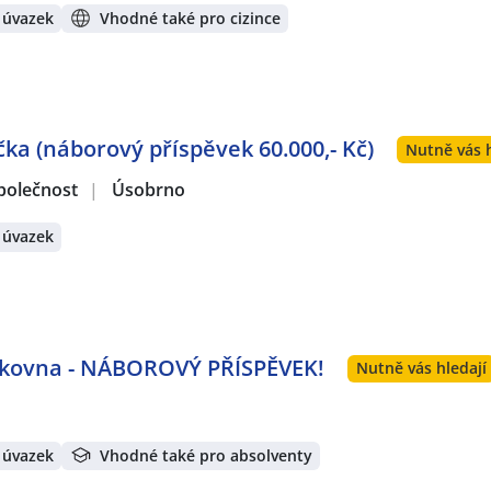
 úvazek
Vhodné také pro cizince
čka (náborový příspěvek 60.000,- Kč)
Nutně vás h
polečnost
|
Úsobrno
 úvazek
lakovna - NÁBOROVÝ PŘÍSPĚVEK!
Nutně vás hledají
 úvazek
Vhodné také pro absolventy