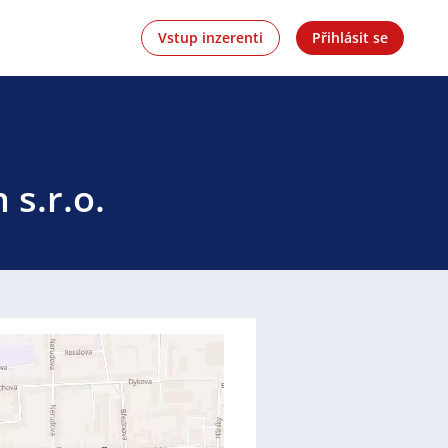
Vstup inzerenti
Přihlásit se
 s.r.o.