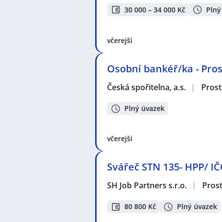
30 000 – 34 000 Kč
Plný
včerejší
Osobní bankéř/ka - Pros
Česká spořitelna, a.s.
|
Prost
Plný úvazek
včerejší
Svářeč STN 135- HPP/ I
SH Job Partners s.r.o.
|
Pros
80 800 Kč
Plný úvazek