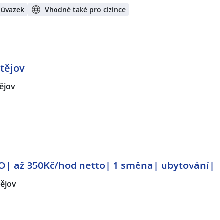
 úvazek
Vhodné také pro cizince
tějov
ějov
ČO| až 350Kč/hod netto| 1 směna| ubytování|
tějov