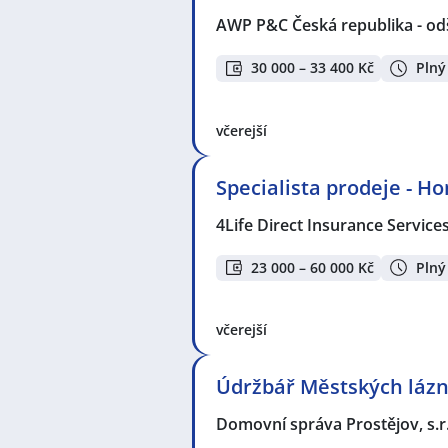
AWP P&C Česká republika - od
30 000 – 33 400 Kč
Plný
včerejší
Specialista prodeje - H
4Life Direct Insurance Service
23 000 – 60 000 Kč
Plný
včerejší
Údržbář Městských lázn
Domovní správa Prostějov, s.r