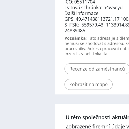
IČO: 05511704
Datová schránka: n4w5eyd
Další informace:
GPS: 49.471438113721,17.10
S-JTSK: -559579.43 -1133914.8
24839485
Poznámka:
Tato adresa je sídlem
nemusí se shodovat s adresou, k
pracovníky. Adresa pracovní nabí
inzerci - v poli Lokalita.
Recenze od zaměstnanců
Zobrazit na mapě
U této společnosti aktuá
Zobrazené firemní údaje v