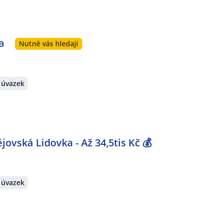
a
Nutně vás hledají
 úvazek
ovská Lidovka - Až 34,5tis Kč 💰
 úvazek