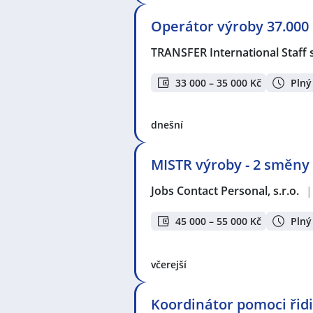
Operátor výroby 37.000 
TRANSFER International Staff s
33 000 – 35 000 Kč
Plný
dnešní
MISTR výroby - 2 směny 
Jobs Contact Personal, s.r.o.
|
45 000 – 55 000 Kč
Plný
včerejší
Koordinátor pomoci ři