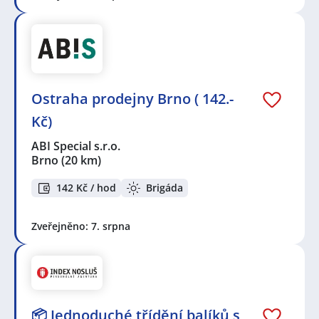
Ostraha prodejny Brno ( 142.-
Kč)
ABI Special s.r.o.
Brno
(20 km)
142 Kč / hod
Brigáda
Zveřejněno: 7. srpna
📦 Jednoduché třídění balíků s