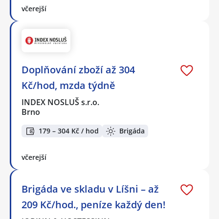
včerejší
Doplňování zboží až 304
Kč/hod, mzda týdně
INDEX NOSLUŠ s.r.o.
Brno
179 – 304 Kč / hod
Brigáda
včerejší
Brigáda ve skladu v Líšni – až
209 Kč/hod., peníze každý den!