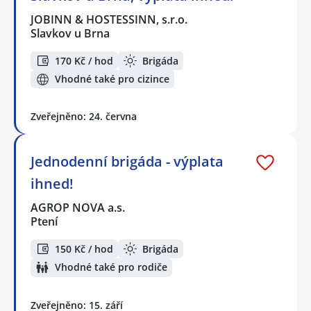
JOBINN & HOSTESSINN, s.r.o.
Slavkov u Brna
170 Kč / hod
Brigáda
Vhodné také pro cizince
Zveřejněno: 24. června
Jednodenní brigáda - výplata
ihned!
AGROP NOVA a.s.
Ptení
150 Kč / hod
Brigáda
Vhodné také pro rodiče
Zveřejněno: 15. září