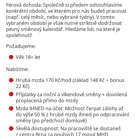
Férová dohoda: Společně si předem odsouhlasíme
konkrétní období, ve kterém pro nás budeš pracovat
(např. celý měsíc, nebo vybrané týdny). V tomto
vybraném období je však nutné striktně dodržovat
pevný směnový kalendář. Hledáme lidi, na které je
spolehnutí!
Požadujeme:
Věk 18+ let
Nabízíme:
Hrubá mzda 170 Kč/hod (základ 148 Kč + bonus
22 Kč)
Příplatky za noční a víkendové směny + dovolená
proplacená přímo do mzdy
Mzda IHNED na účet: Možnost čerpat zálohy až
do výše 50 % z hrubé mzdy ihned po odpracování
směny (po předchozí domluvě)
Skvělá dostupnost: Na pracoviště se dostaneš
z centra Brna za pouhých 17 minut MHD