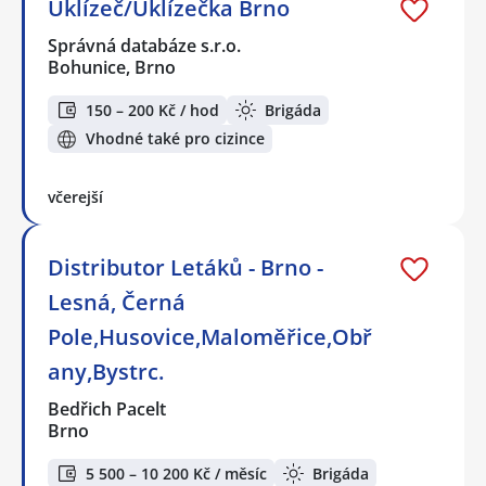
Uklízeč/Uklízečka Brno
Správná databáze s.r.o.
Bohunice, Brno
150 – 200 Kč / hod
Brigáda
Vhodné také pro cizince
včerejší
Distributor Letáků - Brno -
Lesná, Černá
Pole,Husovice,Maloměřice,Obř
any,Bystrc.
Bedřich Pacelt
Brno
5 500 – 10 200 Kč / měsíc
Brigáda