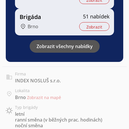
Zobrazit
Brigáda
51 nabídek
Brno
Zobrazit
Zobrazit všechny nabídky
Firma
INDEX NOSLUŠ s.r.o.
Lokalita
Brno
Zobrazit na mapě
Typ brigády
letní
ranní směna (v běžných prac. hodinách)
noční směna