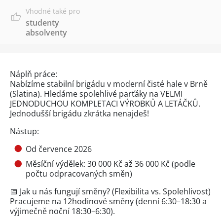
Vhodné také pro
studenty
absolventy
Náplň práce:
Nabízíme stabilní brigádu v moderní čisté hale v Brně
(Slatina). Hledáme spolehlivé parťáky na VELMI
JEDNODUCHOU KOMPLETACI VÝROBKŮ A LETÁČKŮ.
Jednodušší brigádu zkrátka nenajdeš!
Nástup:
Od července 2026
Měsíční výdělek: 30 000 Kč až 36 000 Kč (podle
počtu odpracovaných směn)
📅 Jak u nás fungují směny? (Flexibilita vs. Spolehlivost)
Pracujeme na 12hodinové směny (denní 6:30–18:30 a
výjimečně noční 18:30–6:30).