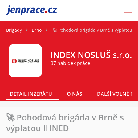
JenPráce.cz
Brigády
Brno
🚀 Pohodová brigáda v Brně s výplatou I
INDEX NOSLUŠ s.r.o.
87 nabídek práce
DETAIL INZERÁTU
O NÁS
DALŠÍ VOLNÉ PO
🚀 Pohodová brigáda v Brně s
výplatou IHNED