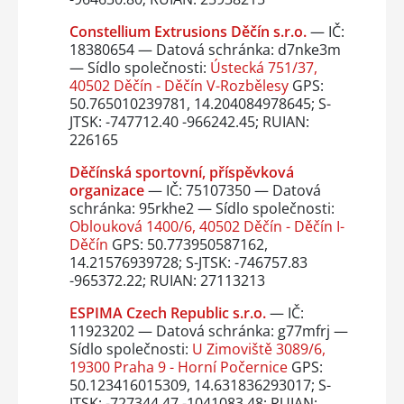
Constellium Extrusions Děčín s.r.o.
— IČ:
18380654 — Datová schránka: d7nke3m
— Sídlo společnosti:
Ústecká 751/37,
40502 Děčín - Děčín V-Rozbělesy
GPS:
50.765010239781, 14.204084978645; S-
JTSK: -747712.40 -966242.45; RUIAN:
226165
Děčínská sportovní, příspěvková
organizace
— IČ: 75107350 — Datová
schránka: 95rkhe2 — Sídlo společnosti:
Oblouková 1400/6, 40502 Děčín - Děčín I-
Děčín
GPS: 50.773950587162,
14.21576939728; S-JTSK: -746757.83
-965372.22; RUIAN: 27113213
ESPIMA Czech Republic s.r.o.
— IČ:
11923202 — Datová schránka: g77mfrj —
Sídlo společnosti:
U Zimoviště 3089/6,
19300 Praha 9 - Horní Počernice
GPS:
50.123416015309, 14.631836293017; S-
JTSK: -727344.47 -1041083.48; RUIAN: