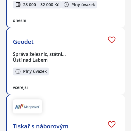
28 000 – 32 000 Kč
Plný úvazek
dnešní
Geodet
Správa železnic, státní…
Ústí nad Labem
Plný úvazek
včerejší
Tiskař s náborovým