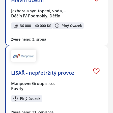
Hlavní účetní
Jezbera a syn-topení, voda,…
Děčín IV-Podmokly, Děčín
36 000 – 40 000 Kč
Plný úvazek
Zveřejněno: 3. srpna
LISAŘ - nepřetržitý provoz
ManpowerGroup s.r.o.
Povrly
Plný úvazek
Zveřejněno: 31. července