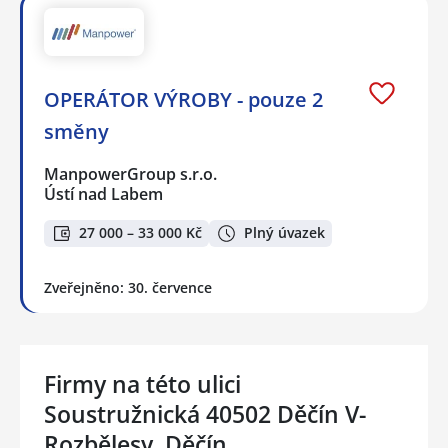
OPERÁTOR VÝROBY - pouze 2
směny
ManpowerGroup s.r.o.
Ústí nad Labem
27 000 – 33 000 Kč
Plný úvazek
Zveřejněno: 30. července
Firmy na této ulici
Soustružnická 40502 Děčín V-
Rozbělesy, Děčín