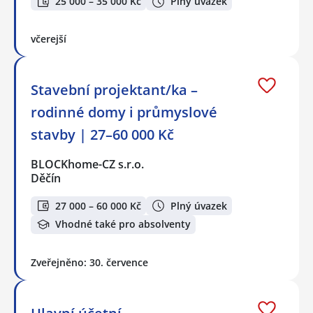
25 000 – 35 000 Kč
Plný úvazek
včerejší
Stavební projektant/ka –
rodinné domy i průmyslové
stavby | 27–60 000 Kč
BLOCKhome-CZ s.r.o.
Děčín
27 000 – 60 000 Kč
Plný úvazek
Vhodné také pro absolventy
Zveřejněno: 30. července