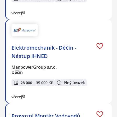
včerejší
Elektromechanik - Děčín -
Nástup IHNED
ManpowerGroup s.r.o.
Děčín
28 000 – 35 000 Kč
Plný úvazek
včerejší
Provozní Montér Vodovodů