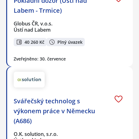
Pokladní dozor (Ústí nad
Labem - Trmice)
Globus ČR, v.o.s.
Ústí nad Labem
40 260 Kč
Plný úvazek
Zveřejněno: 30. července
Svářečský technolog s
výkonem práce v Německu
(A686)
O.K. solution, s.r.o.