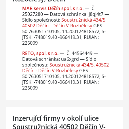
MAR servis Děčín spol. s r.o.
— IČ:
25027280 — Datová schránka: j8qj4t7 —
Sídlo společnosti:
Soustružnická 434/5,
40502 Děčín - Děčín V-Rozbělesy
GPS:
50.763051710105, 14.200124818572; S-
JTSK: -748019.40 -966419.31; RUIAN:
226009
RETO, spol. s r.o.
— IČ: 44564449 —
Datová schránka: ua6xgrd — Sídlo
společnosti:
Soustružnická 434/5, 40502
Děčín - Děčín V-Rozbělesy
GPS:
50.763051710105, 14.200124818572; S-
JTSK: -748019.40 -966419.31; RUIAN:
226009
Inzerující firmy v okolí ulice
Soustružnická 40502 Děčín V-