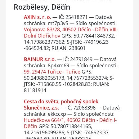
Rozbělesy, Děčín
AXIN s. r. o.
— IČ: 25418271 — Datová
schránka: mt7p3v5 — Sídlo společnosti:
Vojanova 83/28, 40502 Děčín - Děčín VIII-
Dolní Oldřichov
GPS: 50.778441848732,
14.179862377362; S-JTSK: -749196.23
-964524.82; RUIAN: 238601
BAINUR s.r.o.
— IČ: 24791849 — Datová
schránka: 8p4xm69 — Sídlo společnosti:
99, 29474 Tuřice - Tuřice
GPS:
50.249882055173, 14.767723553274; S-
JTSK: -715860.55 -1028428.83; RUIAN:
81181914
Cesta do světa, pobočný spolek
Slunečnice, z.s.
— IČ: 72068396 — Datová
schránka: ekkccxp — Sídlo společnosti:
Hudečkova 664/1, 40502 Děčín - Děčín I-
Děčín
GPS: 50.780718844165,
14.216196099286; S-JTSK: -746623.37
-964630.80; RUIAN: 25938215