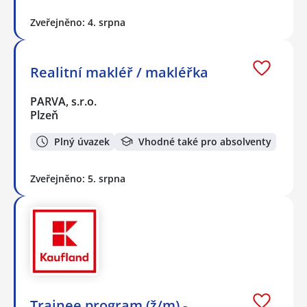
Zveřejněno: 4. srpna
Realitní makléř / makléřka
PARVA, s.r.o.
Plzeň
Plný úvazek
Vhodné také pro absolventy
Zveřejněno: 5. srpna
Trainee program (ž/m) -