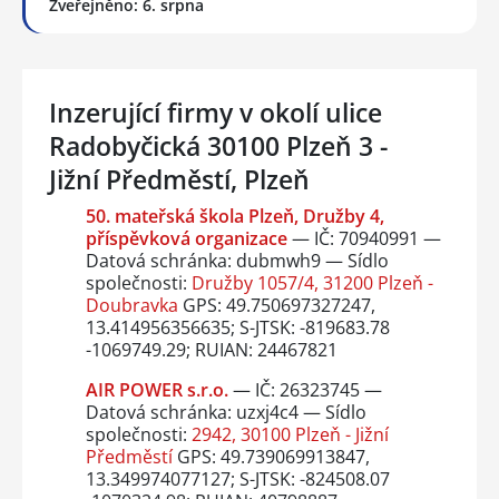
Zveřejněno: 6. srpna
Inzerující firmy v okolí ulice
Radobyčická 30100 Plzeň 3 -
Jižní Předměstí, Plzeň
50. mateřská škola Plzeň, Družby 4,
příspěvková organizace
— IČ: 70940991 —
Datová schránka: dubmwh9 — Sídlo
společnosti:
Družby 1057/4, 31200 Plzeň -
Doubravka
GPS: 49.750697327247,
13.414956356635; S-JTSK: -819683.78
-1069749.29; RUIAN: 24467821
AIR POWER s.r.o.
— IČ: 26323745 —
Datová schránka: uzxj4c4 — Sídlo
společnosti:
2942, 30100 Plzeň - Jižní
Předměstí
GPS: 49.739069913847,
13.349974077127; S-JTSK: -824508.07