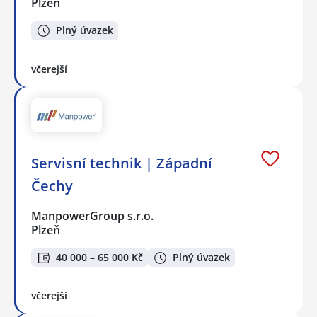
Plzeň
Plný úvazek
včerejší
Servisní technik | Západní
Čechy
ManpowerGroup s.r.o.
Plzeň
40 000 – 65 000 Kč
Plný úvazek
včerejší