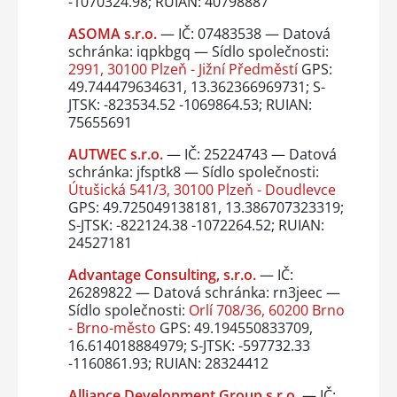
-1070324.98; RUIAN: 40798887
ASOMA s.r.o.
— IČ: 07483538 — Datová
schránka: iqpkbgq — Sídlo společnosti:
2991, 30100 Plzeň - Jižní Předměstí
GPS:
49.744479634631, 13.362366969731; S-
JTSK: -823534.52 -1069864.53; RUIAN:
75655691
AUTWEC s.r.o.
— IČ: 25224743 — Datová
schránka: jfsptk8 — Sídlo společnosti:
Útušická 541/3, 30100 Plzeň - Doudlevce
GPS: 49.725049138181, 13.386707323319;
S-JTSK: -822124.38 -1072264.52; RUIAN:
24527181
Advantage Consulting, s.r.o.
— IČ:
26289822 — Datová schránka: rn3jeec —
Sídlo společnosti:
Orlí 708/36, 60200 Brno
- Brno-město
GPS: 49.194550833709,
16.614018884979; S-JTSK: -597732.33
-1160861.93; RUIAN: 28324412
Alliance Development Group s.r.o.
— IČ: