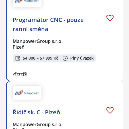
Programátor CNC - pouze
ranní směna
ManpowerGroup s.r.o.
Plzeň
54 000 – 57 999 Kč
Plný úvazek
včerejší
Řidič sk. C - Plzeň
ManpowerGroup s.r.o.