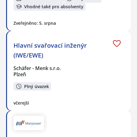
Vhodné také pro absolventy
Zveřejněno: 5. srpna
Hlavní svařovací inženýr
(IWE/EWE)
Schäfer - Menk s.r.o.
Plzeň
Plný úvazek
včerejší