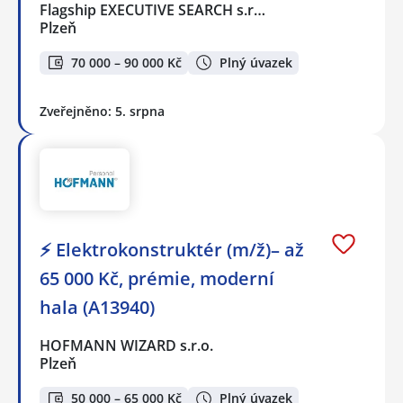
Flagship EXECUTIVE SEARCH s.r…
Plzeň
70 000 – 90 000 Kč
Plný úvazek
Zveřejněno: 5. srpna
⚡ Elektrokonstruktér (m/ž)– až
65 000 Kč, prémie, moderní
hala (A13940)
HOFMANN WIZARD s.r.o.
Plzeň
50 000 – 65 000 Kč
Plný úvazek