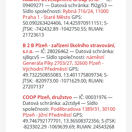
09409271 — Datová schránka: f92gi53 —
Sídlo společnosti:
Rybná 716/24, 11000
Praha 1 - Staré Město
GPS:
50.090263424406, 14.425970911151; S-
JTSK: -742432.89 -1042750.55; RUIAN:
21723613
B 2 B Plzeň - zařízení školního stravování,
s.r.o.
— IČ: 28026462 — Datová schránka:
sj8qcv5 — Sídlo společnosti:
náměstí
Generála Píky 2703/27, 32600 Plzeň -
Východní Předměstí
GPS:
49.732250855083, 13.401175809734; S-
JTSK: -820973.00 -1071629.00; RUIAN:
27207137
COOP Plzeň, družstvo
— IČ: 00031976 —
Datová schránka: a2ctdy4 — Sídlo
společnosti:
Poděbradova 1389/31, 30100
Plzeň - Jižní Předměstí
GPS:
49.746792177701, 13.36508372356; S-JTSK:
-823302.29 -1069639.69; RUIAN: 24543268