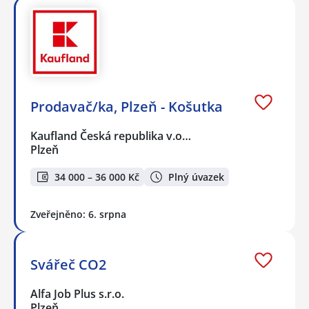
Prodavač/ka, Plzeň - Košutka
Kaufland Česká republika v.o…
Plzeň
34 000 – 36 000 Kč
Plný úvazek
Zveřejněno: 6. srpna
Svářeč CO2
Alfa Job Plus s.r.o.
Plzeň