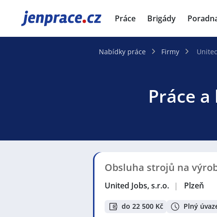
JenPráce.cz
Práce
Brigády
Poradn
Nabídky práce
Firmy
United
Práce a 
Obsluha strojů na výrob
United Jobs, s.r.o.
|
Plzeň
do 22 500 Kč
Plný úvaz