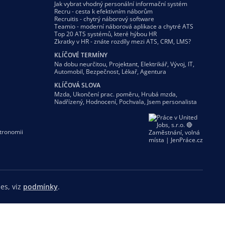
Jak vybrat vhodný personální informační systém
Recru - cesta k efektivním náborům
Recruitis - chytrý náborový software
Teamio - moderní náborová aplikace a chytré ATS
Top 20 ATS systémů, které hýbou HR
Zkratky v HR - znáte rozdíly mezi ATS, CRM, LMS?
KLÍČOVÉ TERMÍNY
Na dobu neurčitou
,
Projektant
,
Elektrikář
,
Vývoj
,
IT
,
Automobil
,
Bezpečnost
,
Lékař
,
Agentura
KLÍČOVÁ SLOVA
Mzda
,
Ukončení prac. poměru
,
Hrubá mzda
,
Nadřízený
,
Hodnocení
,
Pochvala
,
Jsem personalista
tronomii
es, viz
podmínky
.