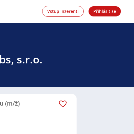
Vstup inzerenti
Přihlásit se
s, s.r.o.
u (m/ž)