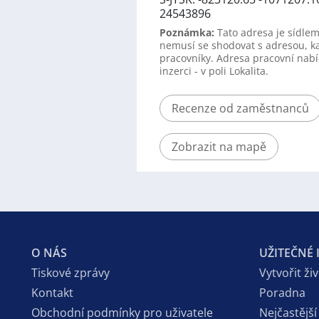
24543896
Poznámka:
Tato adresa je sídlem
nemusí se shodovat s adresou, k
pracovníky. Adresa pracovní nabí
inzerci - v poli Lokalita.
Recenze od zaměstnanců
Zobrazit na mapě
O NÁS
UŽITEČNÉ
Tiskové zprávy
Vytvořit ži
Kontakt
Poradna
Obchodní podmínky pro uživatele
Nejčastější