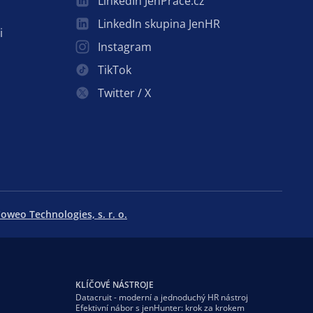
LinkedIn JenPráce.cz
LinkedIn skupina JenHR
i
Instagram
TikTok
Twitter / X
oweo Technologies, s. r. o.
KLÍČOVÉ NÁSTROJE
Datacruit - moderní a jednoduchý HR nástroj
Efektivní nábor s jenHunter: krok za krokem