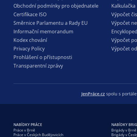
Obchodní podmínky pro objednatele
Kalkulačka
Certifikace ISO
Výpočet či
Směrnice Parlamentu a Rady EU
Výpočet n
Informační memorandum
Encykloped
Kodex chování
Výpočet p
Privacy Policy
Výpočet o
Prohlášení o přístupnosti
Transparentní zprávy
JenPráce.cz
spolu s portá
NABÍDKY PRÁCE
NABÍDKY BRI
Práce v Brně
Brigády v Brně
Práce v Českých Budějovicích
Brigády v Česk