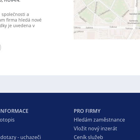
 společnosti a
am firma hledá nové
dky je uvedena v
 INFORMACE
PRO FIRMY
votopis
Hledám zaměstnance
Vložit nový inzerát
 dotazy - uchazeči
Ceník služeb