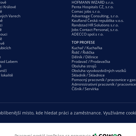
řově
HOFMANN WIZARD s.r.o.
ci Králové
Penta Hospitals CZ, s.r.o.
vě
Comac jobs s.r.o.
ových Varech
Advantage Consulting, s.r.o.
ně
Kaufland Česká republika v.o.s.
ci
Randstad HR Solutions s.r.o.
ě
Jobs Contact Personal, s.r.o.
ouci
ADECCO spol.s r.o.
vě
TOP PROFESE
avě
ubicích
Kuchař / Kuchařka
Řidič / Řidička
e
Dělník / Dělnice
 nad Labem
Prodavač / Prodavačka
ě
Obsluha strojů
ničí
Obsluha vysokozdvižných vozíků
í
lokalitě
Skladník / Skladnice
Pomocný pracovník / pracovnice v gas
Administrativní pracovník / pracovnice
Číšník / Servírka
blíbenější místo, kde hledat práci a zaměstnance. Využíváme cooki
Pracovní portál JenPráce.cz provozuje