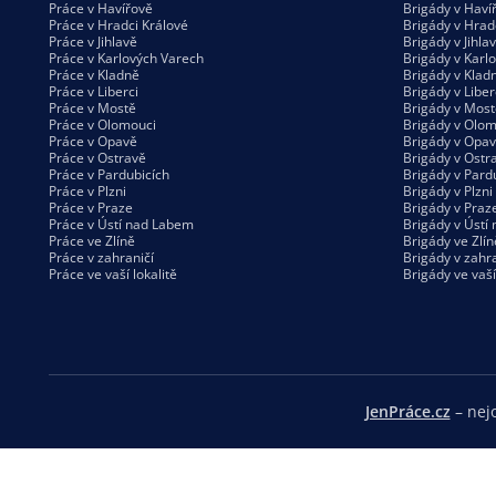
Práce v Havířově
Brigády v Haví
Práce v Hradci Králové
Brigády v Hrad
Práce v Jihlavě
Brigády v Jihla
Práce v Karlových Varech
Brigády v Karl
Práce v Kladně
Brigády v Klad
Práce v Liberci
Brigády v Liber
Práce v Mostě
Brigády v Most
Práce v Olomouci
Brigády v Olom
Práce v Opavě
Brigády v Opa
Práce v Ostravě
Brigády v Ostr
Práce v Pardubicích
Brigády v Pard
Práce v Plzni
Brigády v Plzni
Práce v Praze
Brigády v Praz
Práce v Ústí nad Labem
Brigády v Ústí
Práce ve Zlíně
Brigády ve Zlín
Práce v zahraničí
Brigády v zahra
Práce ve vaší
lokalitě
Brigády ve vaš
JenPráce.cz
– nejo