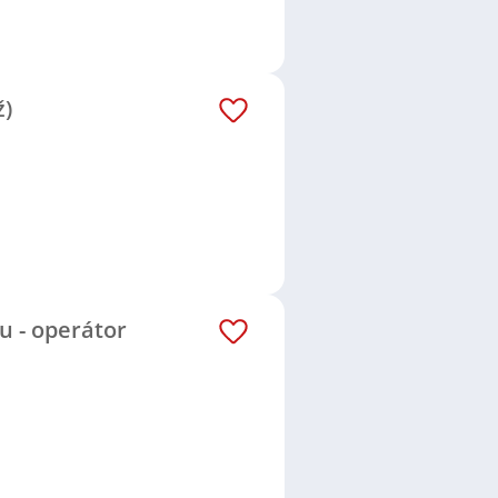
ž)
u - operátor