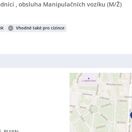
adníci , obsluha Manipulačních vozíku (M/Ž)
ek
Vhodné také pro cizince
6, RUIAN: