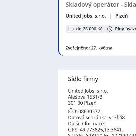
Skladový operátor - Skl
United Jobs, s.r.o.
|
Plzeň
do 26 000 Kč
Plný úvaz
Zveřejněno: 27. května
Sídlo firmy
United Jobs, s.r.o.
Alešova 1531/3
301 00 Plzeň
IČO: 08630372
Datová schránka: vc3f2i8
Další informace:
GPS: 49.773625,13.3641,
S-JTSK: -823120.65 -1071207.1