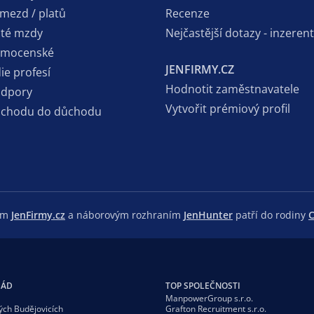
 mezd / platů
Recenze
sté mzdy
Nejčastější dotazy - inzerent
emocenské
JENFIRMY.CZ
ie profesí
Hodnotit zaměstnavatele
odpory
Vytvořit prémiový profil
dchodu do důchodu
lem
JenFirmy.cz
a náborovým rozhraním
JenHunter
patří do rodiny
C
GÁD
TOP SPOLEČNOSTI
ManpowerGroup s.r.o.
ých Budějovicích
Grafton Recruitment s.r.o.