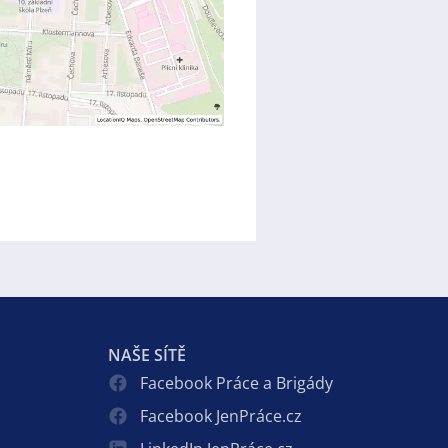
NAŠE SÍTĚ
Facebook Práce a Brigády
Facebook JenPráce.cz