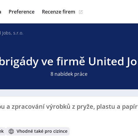
a
Preference
Recenze firem
 Jobs, s.r.o.
brigády ve firmě United Job
8 nabídek práce
u a zpracování výrobků z pryže, plastu a papír
ek
Vhodné také pro cizince