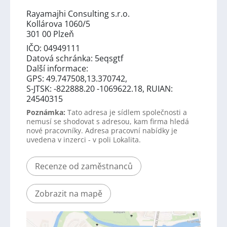
Rayamajhi Consulting s.r.o.
Kollárova 1060/5
301 00 Plzeň
IČO: 04949111
Datová schránka: 5eqsgtf
Další informace:
GPS: 49.747508,13.370742,
S-JTSK: -822888.20 -1069622.18, RUIAN:
24540315
Poznámka:
Tato adresa je sídlem společnosti a
nemusí se shodovat s adresou, kam firma hledá
nové pracovníky. Adresa pracovní nabídky je
uvedena v inzerci - v poli Lokalita.
Recenze od zaměstnanců
Zobrazit na mapě