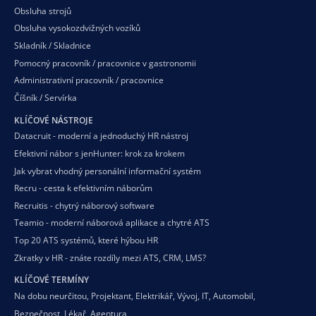
Obsluha strojů
Obsluha vysokozdvižných vozíků
Skladník / Skladnice
Pomocný pracovník / pracovnice v gastronomii
Administrativní pracovník / pracovnice
Číšník / Servírka
KLÍČOVÉ NÁSTROJE
Datacruit - moderní a jednoduchý HR nástroj
Efektivní nábor s jenHunter: krok za krokem
Jak vybrat vhodný personální informační systém
Recru - cesta k efektivním náborům
Recruitis - chytrý náborový software
Teamio - moderní náborová aplikace a chytré ATS
Top 20 ATS systémů, které hýbou HR
Zkratky v HR - znáte rozdíly mezi ATS, CRM, LMS?
KLÍČOVÉ TERMÍNY
Na dobu neurčitou
,
Projektant
,
Elektrikář
,
Vývoj
,
IT
,
Automobil
,
Bezpečnost
,
Lékař
,
Agentura