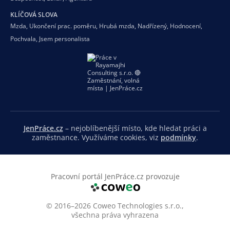
KLÍČOVÁ SLOVA
Mzda
,
Ukončení prac. poměru
,
Hrubá mzda
,
Nadřízený
,
Hodnocení
,
Pochvala
,
Jsem personalista
JenPráce.cz
– nejoblíbenější místo, kde hledat práci a
zaměstnance. Využíváme cookies, viz
podmínky
.
Pracovní portál JenPráce.cz provozuje
© 2016–2026 Coweo Technologies s.r.o.,
všechna práva vyhrazena