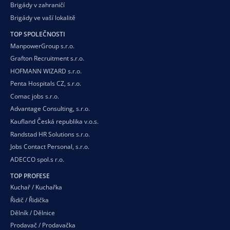
Brigády v zahraničí
Brigády ve vaší
lokalitě
TOP SPOLEČNOSTI
ManpowerGroup s.r.o.
Grafton Recruitment s.r.o.
HOFMANN WIZARD s.r.o.
Penta Hospitals CZ, s.r.o.
Comac jobs s.r.o.
Advantage Consulting, s.r.o.
Kaufland Česká republika v.o.s.
Randstad HR Solutions s.r.o.
Jobs Contact Personal, s.r.o.
ADECCO spol.s r.o.
TOP PROFESE
Kuchař / Kuchařka
Řidič / Řidička
Dělník / Dělnice
Prodavač / Prodavačka