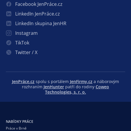
Facebook JenPráce.cz
LinkedIn JenPráce.cz
LinkedIn skupina JenHR
Instagram
TikTok
Twitter / X
JenPráce.cz
spolu s portálem
JenFirmy.cz
a náborovým
rozhraním
JenHunter
patří do rodiny
Coweo
Technologies, s. r. o.
NABÍDKY PRÁCE
Práce v Brně