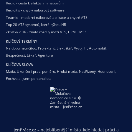
Recru - cesta k efektivním náborům
Recruitis - chytrý náborový software
Teamio - moderní náborová aplikace a chytré ATS
Top 20 ATS systémů, které hýbou HR
Zkratky v HR - znáte rozdíly mezi ATS, CRM, LMS?
KLÍČOVÉ TERMÍNY
Na dobu neurčitou
,
Projektant
,
Elektrikář
,
Vývoj
,
IT
,
Automobil
,
Bezpečnost
,
Lékař
,
Agentura
KLÍČOVÁ SLOVA
Mzda
,
Ukončení prac. poměru
,
Hrubá mzda
,
Nadřízený
,
Hodnocení
,
Pochvala
,
Jsem personalista
JenPráce.cz
– nejoblíbenější místo, kde hledat práci a