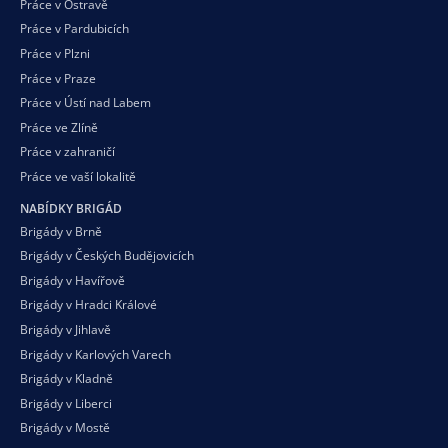
Práce v Ostravě
Práce v Pardubicích
Práce v Plzni
Práce v Praze
Práce v Ústí nad Labem
Práce ve Zlíně
Práce v zahraničí
Práce ve vaší
lokalitě
NABÍDKY BRIGÁD
Brigády v Brně
Brigády v Českých Budějovicích
Brigády v Havířově
Brigády v Hradci Králové
Brigády v Jihlavě
Brigády v Karlových Varech
Brigády v Kladně
Brigády v Liberci
Brigády v Mostě