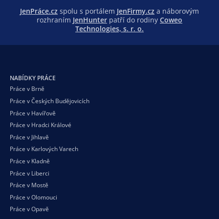
JenPráce.cz
spolu s portálem
JenFirmy.cz
a náborovým
rozhraním
JenHunter
patří do rodiny
Coweo
Technologies, s. r. o.
NABÍDKY PRÁCE
Práce v Brně
Práce v Českých Budějovicích
Práce v Havířově
Práce v Hradci Králové
Práce v Jihlavě
Práce v Karlových Varech
Práce v Kladně
Práce v Liberci
Práce v Mostě
Práce v Olomouci
Práce v Opavě