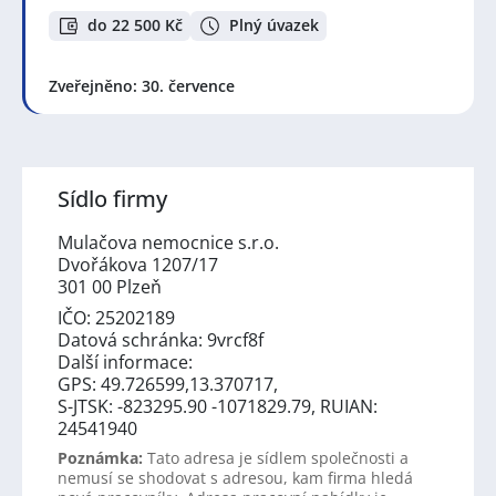
do 22 500 Kč
Plný úvazek
Zveřejněno: 30. července
Sídlo firmy
Mulačova nemocnice s.r.o.
Dvořákova 1207/17
301 00 Plzeň
IČO: 25202189
Datová schránka: 9vrcf8f
Další informace:
GPS: 49.726599,13.370717,
S-JTSK: -823295.90 -1071829.79, RUIAN:
24541940
Poznámka:
Tato adresa je sídlem společnosti a
nemusí se shodovat s adresou, kam firma hledá