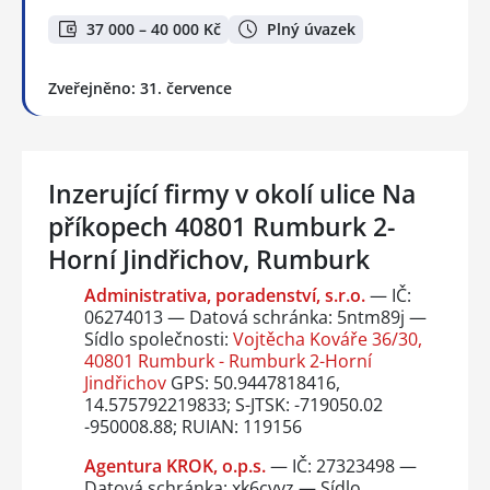
37 000 – 40 000 Kč
Plný úvazek
Zveřejněno: 31. července
Inzerující firmy v okolí ulice Na
příkopech 40801 Rumburk 2-
Horní Jindřichov, Rumburk
Administrativa, poradenství, s.r.o.
— IČ:
06274013 — Datová schránka: 5ntm89j —
Sídlo společnosti:
Vojtěcha Kováře 36/30,
40801 Rumburk - Rumburk 2-Horní
Jindřichov
GPS: 50.9447818416,
14.575792219833; S-JTSK: -719050.02
-950008.88; RUIAN: 119156
Agentura KROK, o.p.s.
— IČ: 27323498 —
Datová schránka: xk6cvyz — Sídlo