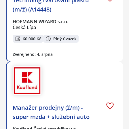
Technolog tvarování plastů
(m/ž) (A14448)
HOFMANN WIZARD s.r.o.
Česká Lípa
60 000 Kč
Plný úvazek
Zveřejněno: 4. srpna
Manažer prodejny (ž/m) -
super mzda + služební auto
Kaufland Česká republika v.o…