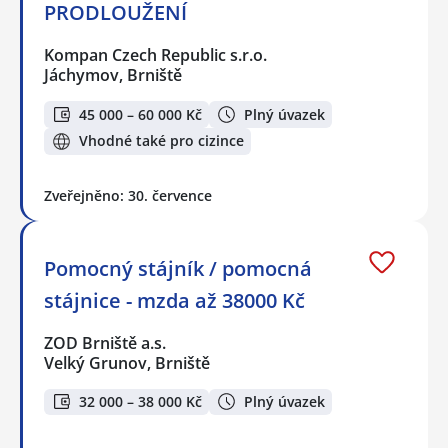
PRODLOUŽENÍ
Kompan Czech Republic s.r.o.
Jáchymov, Brniště
45 000 – 60 000 Kč
Plný úvazek
Vhodné také pro cizince
Zveřejněno: 30. července
Pomocný stájník / pomocná
stájnice - mzda až 38000 Kč
ZOD Brniště a.s.
Velký Grunov, Brniště
32 000 – 38 000 Kč
Plný úvazek