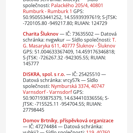
společnosti:
Palackého 205/4, 40801
Rumburk - Rumburk 1
GPS:
50.950553441252, 14.55939397619; S-JTSK:
-720105.80 -949217.80; RUIAN: 124729
Charita Šluknov
— IČ: 73635502 — Datová
schránka: nvgwkur — Sídlo společnosti:
T.
G. Masaryka 611, 40777 Šluknov - Šluknov
GPS: 51.004633367409, 14.459176346818;
S-JTSK: -726267.32 -942305.55; RUIAN:
145777
DISKRA, spol. s r.o.
— IČ: 25425510 —
Datová schránka: vrcy57k — Sídlo
společnosti:
Nymburská 3374, 40747
Varnsdorf - Varnsdorf
GPS:
50.907193875379, 14.634410336556; S-
JTSK: -715525.11 -954704.55; RUIAN:
27798445
Domov Brtníky, příspěvková organizace
— IČ: 47274484 — Datová schránka:
yubkii2 — Sídlo společnosti:
119, 40760