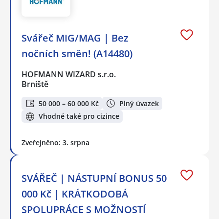
Svářeč MIG/MAG | Bez
nočních směn! (A14480)
HOFMANN WIZARD s.r.o.
Brniště
50 000 – 60 000 Kč
Plný úvazek
Vhodné také pro cizince
Zveřejněno: 3. srpna
SVÁŘEČ | NÁSTUPNÍ BONUS 50
000 Kč | KRÁTKODOBÁ
SPOLUPRÁCE S MOŽNOSTÍ