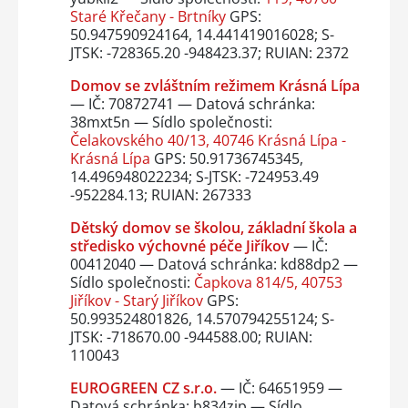
Staré Křečany - Brtníky
GPS:
50.947590924164, 14.441419016028; S-
JTSK: -728365.20 -948423.37; RUIAN: 2372
Domov se zvláštním režimem Krásná Lípa
— IČ: 70872741 — Datová schránka:
38mxt5n — Sídlo společnosti:
Čelakovského 40/13, 40746 Krásná Lípa -
Krásná Lípa
GPS: 50.91736745345,
14.496948022234; S-JTSK: -724953.49
-952284.13; RUIAN: 267333
Dětský domov se školou, základní škola a
středisko výchovné péče Jiříkov
— IČ:
00412040 — Datová schránka: kd88dp2 —
Sídlo společnosti:
Čapkova 814/5, 40753
Jiříkov - Starý Jiříkov
GPS:
50.993524801826, 14.570794255124; S-
JTSK: -718670.00 -944588.00; RUIAN:
110043
EUROGREEN CZ s.r.o.
— IČ: 64651959 —
Datová schránka: b834zip — Sídlo